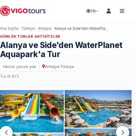
TR
Ana Sayfa
Türkiye
Antalya
Alanya ve Side'den WaterPlanet Aquapark'a Tur
GÜNLÜK TURLAR AKTIVITELER
Alanya ve Side'den WaterPlanet
Aquapark'a Tur
Henüz yorum yok
Antalya
·
Türkiye
Tur ID #71