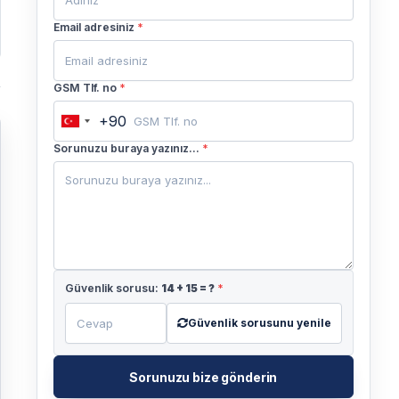
Email adresiniz
*
GSM Tlf. no
*
+90
Turkey
+90
Sorunuzu buraya yazınız...
*
Güvenlik sorusu:
14
+
15
= ?
*
Güvenlik sorusunu yenile
Sorunuzu bize gönderin