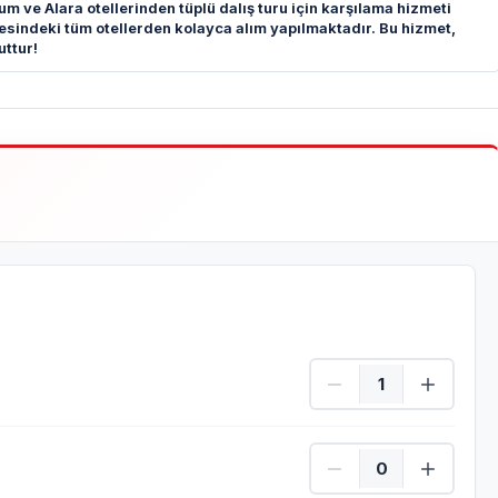
um ve Alara otellerinden tüplü dalış turu için karşılama hizmeti
sindeki tüm otellerden kolayca alım yapılmaktadır. Bu hizmet,
uttur!
Dalış yapan Adet
Refakatçi Adet