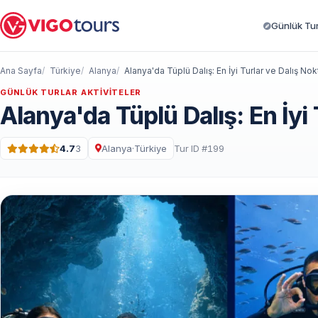
Günlük Turl
Ana Sayfa
Türkiye
Alanya
Alanya'da Tüplü Dalış: En İyi Turlar ve Dalış Nokt
GÜNLÜK TURLAR AKTIVITELER
Alanya'da Tüplü Dalış: En İyi 
4.7
3
Alanya
·
Türkiye
Tur ID #199
5 üzerinden 4.7 puan · 3 Yorum