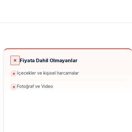
atılabilirsiniz. Deneyimli dalgıçlar ise farklı dalış
lur.
e şansı elde edersiniz. Suyun berraklığı sayesinde su altı
Fiyata Dahil Olmayanlar
İçecekler ve kişisel harcamalar
Fotoğraf ve Video
 için planlanmıştır.