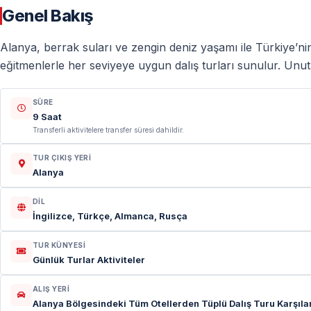
Genel Bakış
Alanya, berrak suları ve zengin deniz yaşamı ile Türkiye’nin
eğitmenlerle her seviyeye uygun dalış turları sunulur. Unu
SÜRE
9 Saat
Transferli aktivitelere transfer süresi dahildir.
TUR ÇIKIŞ YERI
Alanya
DIL
İngilizce, Türkçe, Almanca, Rusça
TUR KÜNYESI
Günlük Turlar Aktiviteler
ALIŞ YERI
Alanya Bölgesindeki Tüm Otellerden Tüplü Dalış Turu Karşıla