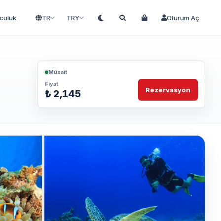
lculuk
TR
TRY
Oturum Aç
Müsait
Fiyat
Rezervasyon
₺ 2,145