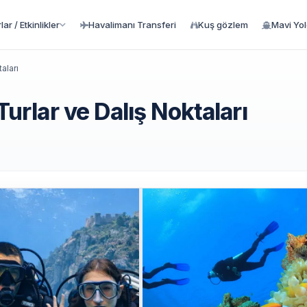
ar / Etkinlikler
Havalimanı Transferi
Kuş gözlem
Mavi Yo
aları
Turlar ve Dalış Noktaları