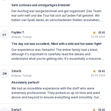
Sehr schönes und einzigartiges Erlebnis!
Der Ausflug war ausgezeichnet und gut organisiert. Das Team
war sehr nett und die Tour hat sich auf jeden Fall gelohnt. Wir
hatten viel Spaß daran, an verschiedenen Stellen anzuhalten,
Obst zu probieren und die schöne Aussicht zu genießen.
Faylinn T.
Alanya Jeep Safari: Doğa, Eğlence ve Macera Dolu Bir Gü
(5.0)
FT
11.06.2023
Antalya, Türkiye
The day out was excellent, filled with a wild and fun water fight!
Our experience was fantastic! The entire family had a blast,
although it's important to carefully read the details and
understand what you're getting into. It's essentially a massive
water fight, so don't expect strict health and safety regulations.
However, we absolutely loved it and highly recommend it. Some
Zeta N.
Alanya Jeep Safari: Doğa, Eğlence ve Macera Dolu Bir Gü
(5.0)
people in our jeep complained, unfortunately, but the
ZN
12.05.2023
Antalya, Türkiye
information online and the clear instructions on the day make it
clear what to expect. The scenery and stops along the way are
Absolutely perfect!
beautiful, and lunch is included (which was excellent), but drinks
We had an incredible experience with the staff who were
are not. At the stops, you have the opportunity to purchase
extremely professional. They picked us up on time and went
lovely items from local vendors at reasonable prices. We
above and beyond to ensure everything went smoothly. Our
bought fresh pomegranate juice, candied almonds, flatbreads,
entire family had a blast and we would highly recommend this to
jewelry, and bowls. Ladies, I suggest wearing a secure hat or
everyone.
tying your hair back because it can get quite windy on the jeeps.
Darla F.
Alanya Jeep Safari: Doğa, Eğlence ve Macera Dolu Bir Gü
(5.0)