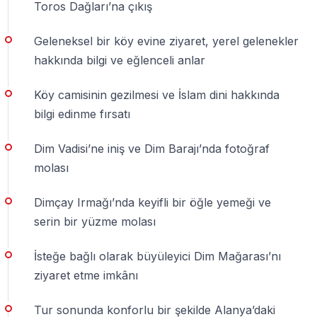
Toros Dağları’na çıkış
Rota adı, turun kalitesini belirler
Geleneksel bir köy evine ziyaret, yerel gelenekler
Alanya’da “Jeep Safari” adıyla satılan turlar aynı
hakkında bilgi ve eğlenceli anlar
değildir. Kimi tur Toros Dağları, köy yolları ve Dimçayı
çevresinde geçer; kimi tur Sapadere Kanyonu, mağara
Köy camisinin gezilmesi ve İslam dini hakkında
ve şelale tarafına gider. Bu yüzden en önemli soru fiyat
bilgi edinme fırsatı
değil, “Bu tur hangi rotaya gidiyor?” sorusudur.
Dim Vadisi’ne iniş ve Dim Barajı’nda fotoğraf
2. Dimçayı rotası daha serin ve dinlenmelidir
molası
Sıcak yaz günlerinde büyük avantaj sağlar
Dimçay Irmağı’nda keyifli bir öğle yemeği ve
Alanya merkez yaz aylarında çok sıcak olur. Dimçayı
serin bir yüzme molası
çevresi ise dağ suyu, gölge alanlar ve nehir kenarı
İsteğe bağlı olarak büyüleyici Dim Mağarası’nı
restoranlarıyla daha serin bir mola sunar. Bu nedenle
ziyaret etme imkânı
çocuklu aileler ve öğle sıcağından bunalan misafirler
için Dimçayı molası turun en değerli bölümüdür.
Tur sonunda konforlu bir şekilde Alanya’daki