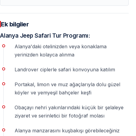
Evet. Su savaşları ve Dim Irmağı molası nedeniyle
ıslanma ihtimali yüksektir.
Ek bilgiler
Öğle yemeği dahil mi?
Alanya Jeep Safari Tur Programı:
Evet. Öğle yemeği genellikle Dim Irmağı’ndaki
Alanya'daki otelinizden veya konaklama
restoranlarda fiyata dahildir.
yerinizden kolayca alınma
Ne giymeliyim?
Landrover ciplerle safari konvoyuna katılım
Rahat kıyafetler, kapalı ayakkabı ve yedek kıyafet
Portakal, limon ve muz ağaçlarıyla dolu güzel
önerilir.
köyler ve yemyeşil bahçeler keşfi
Obaçayı nehri yakınlarındaki küçük bir şelaleye
Alanya Jeep Safari’de Bilinmesi Gereken 5
Faydalı Detay
ziyaret ve serinletici bir fotoğraf molası
Alanya manzarasını kuşbakışı görebileceğiniz
1. Alanya Jeep Safari tek tip bir tur değildir