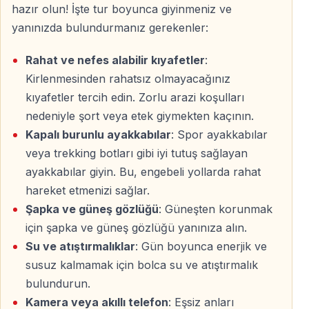
hazır olun! İşte tur boyunca giyinmeniz ve
yanınızda bulundurmanız gerekenler:
Aile Dostu ve Güvenli Tur
Rahat ve nefes alabilir kıyafetler
:
Alanya Jeep Safari Turu, çocuklu aileler dâhil her yaş
Kirlenmesinden rahatsız olmayacağınız
grubuna uygundur. Sürücülerimiz güvenlik kurallarına
kıyafetler tercih edin. Zorlu arazi koşulları
titizlikle uyar.
nedeniyle şort veya etek giymekten kaçının.
Kapalı burunlu ayakkabılar
: Spor ayakkabılar
Alanya Jeep Safari Turu Detayları
veya trekking botları gibi iyi tutuş sağlayan
ayakkabılar giyin. Bu, engebeli yollarda rahat
Otelden Alış – Bırakma
hareket etmenizi sağlar.
Şapka ve güneş gözlüğü
: Güneşten korunmak
Alanya ve çevresindeki tüm otellerden transfer fiyata
için şapka ve güneş gözlüğü yanınıza alın.
dahildir.
Su ve atıştırmalıklar
: Gün boyunca enerjik ve
Kestel, Mahmutlar, Oba, Alanya Merkez, Konaklı,
susuz kalmamak için bolca su ve atıştırmalık
Payallar, Türkler, Avsallar, İncekum ve Okurcalar’dan
bulundurun.
katılım mümkündür.
Kamera veya akıllı telefon
: Eşsiz anları