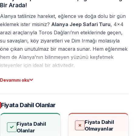
Bir Arada!
Alanya tatilinize hareket, eğlence ve doğa dolu bir gün
eklemek ister misiniz?
Alanya Jeep Safari Turu
, 4x4
arazi araçlarıyla Toros Dağları’nın eteklerinde geçen,
su savaşları, köy ziyaretleri ve Dim Irmağı molasıyla
öne çıkan unutulmaz bir macera sunar. Hem eğlenmek
hem de Alanya’nın bilinmeyen yüzünü keşfetmek
isteyenler için ideal bir aktivitedir.
Devamını oku
Alanya Jeep Safari Turu Nedir?
Alanya Jeep Safari
, profesyonel sürücüler eşliğinde
Fiyata Dahil Olanlar
özel 4x4 jeep araçlarıyla gerçekleştirilen, tam gün
süren bir doğa ve eğlence turudur. Asfalt yollardan
Fiyata Dahil
ayrılarak dağ yollarına girer, köyleri ziyaret eder ve
Fiyata Dahil
Olmayanlar
Olanlar
doğal güzelliklerle iç içe keyifli bir rota izlersiniz.