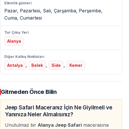
Etkinlik günleri
Pazar, Pazartesi, Salı, Çarşamba, Perşembe,
Alanya’nın Arka Bahçesini Keşfedin
Cuma, Cumartesi
Alanya’nın sahil ve şehir merkezinden uzaklaşarak dağ
köylerini, yerel halkı ve doğal yaşamı yakından tanıma
Tur Çıkış Yeri
fırsatı bulursunuz.
Alanya
Dim Barajı ve Dim Irmağı Molası
Diğer Kalkış Noktaları
Dim Barajı’nda manzaralı fotoğraf molası verilir.
,
,
,
Antalya
Belek
Side
Kemer
Ardından Dim Irmağı’nda, su üzerinde yer alan yüzer
piknik localarında öğle yemeği ve yüzme molası sizi
bekler.
Gitmeden Önce Bilin
Camii Ziyareti ve Kültürel Deneyim
Jeep Safari Maceranız İçin Ne Giyilmeli ve
Dağ köylerinden birinde yapılan camii ziyaretiyle
Yanınıza Neler Almalısınız?
bölgenin kültürel yapısı ve günlük yaşamı hakkında bilgi
Unutulmaz bir
Alanya Jeep Safari
macerasına
edinirsiniz.