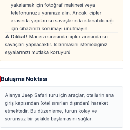
yakalamak için fotoğraf makinesi veya
Profesyonel Sürücüler
telefonunuzu yanınıza alın. Ancak, cipler
Jeep şoförleri deneyimli ve bölgeyi iyi bilen
arasında yapılan su savaşlarında ıslanabileceği
profesyonellerdir. Tur boyunca güvenli ve eğlenceli bir
için cihazınızı korumayı unutmayın.
deneyim sunarlar.
⚠️
Dikkat!
Macera sırasında cipler arasında su
savaşları yapılacaktır. Islanmasını istemediğiniz
eşyalarınızı mutlaka koruyun!
Dim Irmağı’nda Yüzme ve Serbest Zaman
Dim Irmağı’nın serin ve temiz sularında yüzmek için
serbest zamanınız olur. Bu mola özellikle yaz aylarında
Buluşma Noktası
turun en keyifli anlarından biridir ve çocuklu aileler için
de oldukça uygundur.
Alanya Jeep Safari turu için araçlar, otellerin ana
giriş kapısından (otel sınırları dışından) hareket
Gün Sonu: Unutulmaz Anılarla Dönüş
etmektedir. Bu düzenleme, turun kolay ve
sorunsuz bir şekilde başlamasını sağlar.
Tur sonunda, doğa manzaraları, eğlenceli su savaşları
ve keyifli bir ekip eşliğinde geçen dolu dolu bir günün