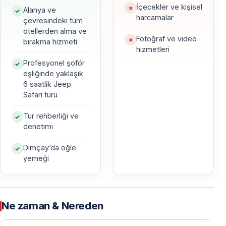
İçecekler ve kişisel
Alanya ve
harcamalar
4x4 Araçlarla Off-Road Deneyimi
çevresindeki tüm
otellerden alma ve
Tur boyunca tozlu yollar, dağ parkurları ve doğal
Fotoğraf ve video
bırakma hizmeti
hizmetleri
rotalarda ilerleyerek gerçek bir safari atmosferi
Profesyonel şoför
yaşarsınız. Manzara duraklarında fotoğraf molaları
eşliğinde yaklaşık
verilir.
6 saatlik Jeep
Safari turu
Alanya Jeep Safari Turu Öne Çıkan Özellikler
Tur rehberliği ve
denetimi
Bu turu Alanya’daki en popüler aktivitelerden biri yapan
birçok detay bulunur.
Dimçay’da öğle
yemeği
Eğlenceli Su Savaşları
Jeep’ler arasında yapılan su savaşları turun en
Ne zaman & Nereden
eğlenceli anlarından biridir. Islanmaya hazır olun,
değerli eşyalarınızı korumayı unutmayın.