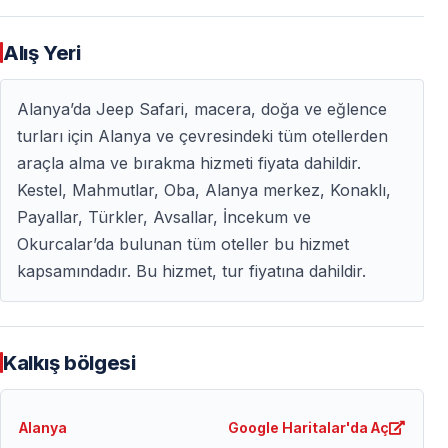
ardından otelinize geri dönersiniz.
Alanya Jeep Safari
,
tatiliniz boyunca en çok hatırlayacağınız aktivitelerden
Alış Yeri
biri olur.
Alanya’da Jeep Safari, macera, doğa ve eğlence
turları için Alanya ve çevresindeki tüm otellerden
Sıkça Sorulan Sorular
araçla alma ve bırakma hizmeti fiyata dahildir.
Kestel, Mahmutlar, Oba, Alanya merkez, Konaklı,
Alanya Jeep Safari Turu güvenli mi?
Payallar, Türkler, Avsallar, İncekum ve
Evet. Turlar deneyimli sürücüler, bakımlı 4x4 araçlar
Okurcalar’da bulunan tüm oteller bu hizmet
ve belirlenen güvenlik kuralları çerçevesinde yapılır.
kapsamındadır. Bu hizmet, tur fiyatına dahildir.
Çocuklar için uygun mu?
Evet. Tur aile dostudur ve çocuklu aileler tarafından
Kalkış bölgesi
sıklıkla tercih edilir.
Alanya
Google Haritalar'da Aç
Islanır mıyız?