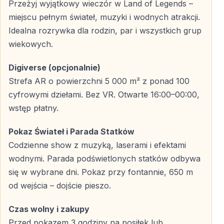
Przeżyj wyjątkowy wieczór w Land of Legends –
Najlepsze miejsca do oglądania
miejscu pełnym świateł, muzyki i wodnych atrakcji.
Idealna rozrywka dla rodzin, par i wszystkich grup
Najlepszy widok na paradę zapewniają miejsca wzdłuż
wiekowych.
kanału oraz okolice fontanny. Od wejścia do strefy
pokazowej trzeba przejść pieszo około 650 metrów,
Digiverse (opcjonalnie)
ponieważ ruch samochodowy na terenie kompleksu
Strefa AR o powierzchni 5 000 m² z ponad 100
jest zabroniony.
cyfrowymi dziełami. Bez VR. Otwarte 16:00–00:00,
wstęp płatny.
Wygodny Transfer z Side
Pokaz Świateł i Parada Statków
Udział w Wieczornym Spektaklu Land of Legends z
Codzienne show z muzyką, laserami i efektami
Side jest prosty i komfortowy dzięki zorganizowanemu
wodnymi. Parada podświetlonych statków odbywa
transportowi.
się w wybrane dni. Pokaz przy fontannie, 650 m
od wejścia – dojście pieszo.
Odbiór z hoteli
Czas wolny i zakupy
Przed pokazem 3 godziny na posiłek lub