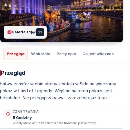
Galeria zdjęć
11
Przegląd
W skrócie
Pełny opis
Co jest wliczone
Co t
Przegląd
Łatwy transfer w obie strony z hotelu w Side na wieczorny
pokaz w Land of Legends. Wejście na teren pokazu jest
bezpłatne. Nie przegap zabawy – zarezerwuj już teraz.
CZAS TRWANIA
5 Godziny
W aktywnościach z transferem czas transferu jest wliczony.