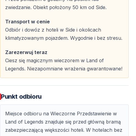
Odbiór odbywa się z hoteli w Side oraz w okolicznych
zwiedzanie. Obiekt położony 50 km od Side.
miejscowościach: Göndoğdu, Çolaklı, Evrenseki,
Kumköy, Sorgun, Titreyengöl, Kızılağaç i Kızılot.
Transport w cenie
Przejazd realizowany jest klimatyzowanymi i zadbanymi
Odbiór i dowóz z hoteli w Side i okolicach
pojazdami.
klimatyzowanym pojazdem. Wygodnie i bez stresu.
Powrót po zakończeniu spektaklu
Zarezerwuj teraz
Ciesz się magicznym wieczorem w Land of
Po zakończeniu widowiska uczestnicy wracają do hoteli
Legends. Niezapomniane wrażenia gwarantowane!
tym samym środkiem transportu. Powrót następuje
zazwyczaj w okolicach północy.
Punkt odbioru
Atrakcja dla całej rodziny
Miejsce odbioru na Wieczorne Przedstawienie w
Wieczorny Spektakl Land of Legends jest odpowiedni
Land of Legends znajduje się przed główną bramą
dla dzieci i dorosłych. Kolorowe światła i ruchome
zabezpieczającą większości hoteli. W hotelach bez
łodzie zachwycają najmłodszych, a dorośli doceniają