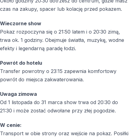
Około godziny 20:30 dotrzesz do centrum, gdzie masz
spaceru.
czas na zakupy, spacer lub kolację przed pokazem.
O której godzinie jest powrót do hotelu?
Wieczorne show
Powrót odbywa się zazwyczaj około północy.
Pokaz rozpoczyna się o 21:50 latem i o 20:30 zimą,
Czy jedzenie i napoje są w cenie?
trwa ok. 1 godziny. Obejmuje światła, muzykę, wodne
Nie, jedzenie i napoje nie są wliczone w cenę.
efekty i legendarną paradę łodzi.
Powrót do hotelu
Transfer powrotny o 23:15 zapewnia komfortowy
powrót do miejsca zakwaterowania.
Uwaga zimowa
Od 1 listopada do 31 marca show trwa od 20:30 do
21:30 i może zostać odwołane przy złej pogodzie.
W cenie:
Transport w obie strony oraz wejście na pokaz. Posiłki