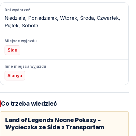
oprawę, która przyciąga zarówno dzieci, jak i
Dni wydarzeń
dorosłych.
Niedziela, Poniedziałek, Wtorek, Środa, Czwartek,
Piątek, Sobota
Parada Łodzi na Kanale Land of Legends
Miejsce wyjazdu
Największą atrakcją wieczoru jest parada łodzi.
Side
Oświetlone gondole poruszają się po kanale, a refleksy
światła odbijające się od wody nadają całemu
Inne miejsca wyjazdu
wydarzeniu magiczny charakter.
Alanya
Dlaczego parada łodzi robi takie wrażenie?
Co trzeba wiedzieć
Połączenie ruchu, światła i muzyki sprawia, że parada
łodzi jest najbardziej fotografowanym momentem
Land of Legends Nocne Pokazy –
wieczoru. To właśnie ona stanowi główny punkt
Wycieczka ze Side z Transportem
programu.