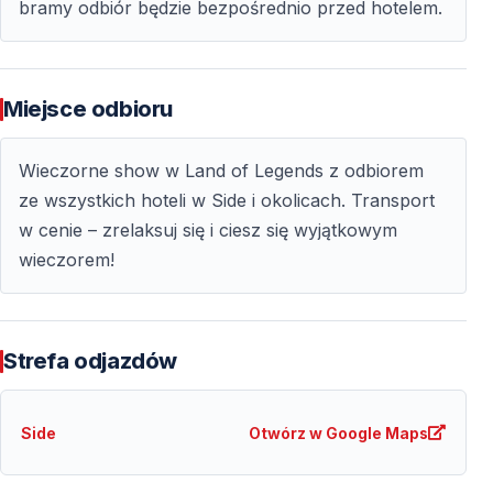
bramy odbiór będzie bezpośrednio przed hotelem.
atmosferę i jakość oprawy wizualnej. To jedna z
najlepszych propozycji na wieczór w Antalyi.
Miejsce odbioru
Godziny i ważne informacje
Godziny rozpoczęcia widowiska mogą się różnić w
Wieczorne show w Land of Legends z odbiorem
zależności od pory roku.
ze wszystkich hoteli w Side i okolicach. Transport
w cenie – zrelaksuj się i ciesz się wyjątkowym
wieczorem!
Godziny rozpoczęcia
Sezon letni: zwykle
21:50
Sezon zimowy: zwykle
20:30
Strefa odjazdów
Godziny mogą ulec zmianie w trakcie sezonu
Informacje dodatkowe
Side
Otwórz w Google Maps
Jedzenie i napoje nie są wliczone w cenę wyjazdu i