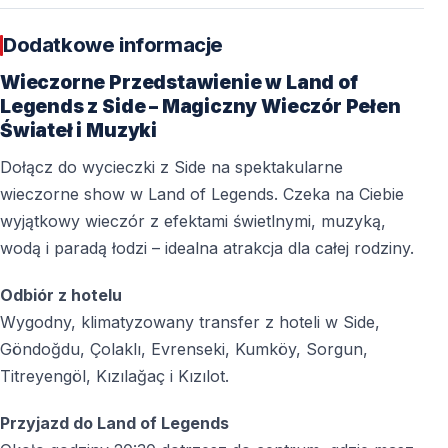
można je kupić na miejscu.
Dodatkowe informacje
Wieczorne Przedstawienie w Land of
Najczęściej zadawane pytania
Legends z Side – Magiczny Wieczór Pełen
Czy Wieczorny Spektakl Land of Legends jest
Świateł i Muzyki
bezpłatny?
Dołącz do wycieczki z Side na spektakularne
Tak, samo widowisko jest bezpłatne. Opłata dotyczy
wieczorne show w Land of Legends. Czeka na Ciebie
wyłącznie transportu.
wyjątkowy wieczór z efektami świetlnymi, muzyką,
wodą i paradą łodzi – idealna atrakcja dla całej rodziny.
Czy potrzebny jest bilet do parku rozrywki?
Nie, spektakl odbywa się poza strefą parku rozrywki.
Odbiór z hotelu
Wygodny, klimatyzowany transfer z hoteli w Side,
Czy atrakcja jest odpowiednia dla dzieci?
Göndoğdu, Çolaklı, Evrenseki, Kumköy, Sorgun,
Tak, wydarzenie jest przyjazne rodzinom i dzieciom.
Titreyengöl, Kızılağaç i Kızılot.
Czy trzeba dużo chodzić?
Przyjazd do Land of Legends
Od wejścia do miejsca spektaklu jest około 650 metrów