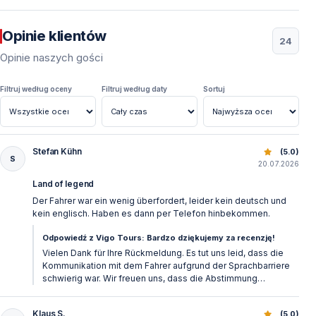
Opinie klientów
24
Opinie naszych gości
Filtruj według oceny
Filtruj według daty
Sortuj
Stefan Kühn
Nocne pokazy w Land of Legends: Wycieczka ze Side dla 
(5.0)
S
20.07.2026
Land of legend
Der Fahrer war ein wenig überfordert, leider kein deutsch und
kein englisch. Haben es dann per Telefon hinbekommen.
Odpowiedź z Vigo Tours: Bardzo dziękujemy za recenzję!
Vielen Dank für Ihre Rückmeldung. Es tut uns leid, dass die
Kommunikation mit dem Fahrer aufgrund der Sprachbarriere
schwierig war. Wir freuen uns, dass die Abstimmung
telefonisch dennoch geklappt hat, und werden Ihr Feedback
an unser zuständiges Team weitergeben. Mit freundlichen
Klaus S.
(5.0)