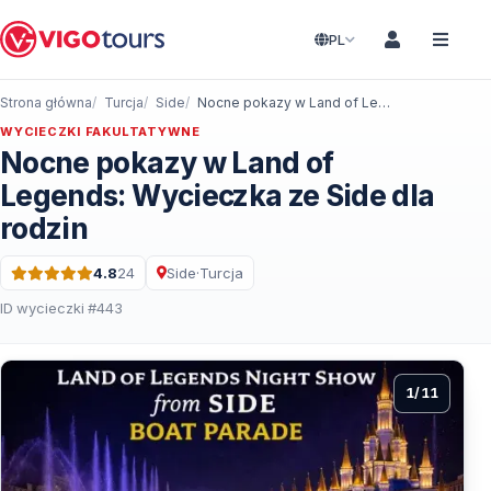
PL
Strona główna
Turcja
Side
Nocne pokazy w Land of Legends: Wycieczka ze Side dla rodzin
WYCIECZKI FAKULTATYWNE
Nocne pokazy w Land of
Legends: Wycieczka ze Side dla
rodzin
4.8
24
Side
·
Turcja
Ocena: 4.8 na 5 · 24 Recenzje
ID wycieczki #443
1
/
11