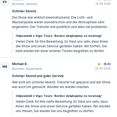
Nocne pokazy w Land of Legends: Wycieczka ze Side dla 
Grüßen Vigo Tours
KS
10.06.2026
München, Germany
Schöner Abend
Die Show war wirklich beeindruckend. Die Licht- und
Wasserspiele waren wunderschön und die Atmosphäre sehr
angenehm. Der Transfer war pünktlich und alles hat problemlos
funktioniert. Klare Empfehlung.
Odpowiedź z Vigo Tours: Bardzo dziękujemy za recenzję!
Vielen Dank für Ihre Bewertung. Es freut uns sehr, dass Ihnen
die Show und unser Service gefallen haben. Wir hoffen, Sie
bald wieder bei einer unserer Touren begrüßen zu dürfen.
Michael B.
Nocne pokazy w Land of Legends: Wycieczka ze Side dla 
(5.0)
MB
25.05.2026
München, Deutschland
Schöner Abend und guter Service
War echt ein schöner Abend. Transfer hat gepasst und die Show
war auch toll gemacht. Würden wir wieder machen.
Odpowiedź z Vigo Tours: Bardzo dziękujemy za recenzję!
Vielen Dank für Ihre nette Bewertung. Es freut uns sehr, dass
Ihnen die Show und unser Service gefallen haben. Wir würden
uns freuen, Sie wieder bei uns begrüßen zu dürfen.