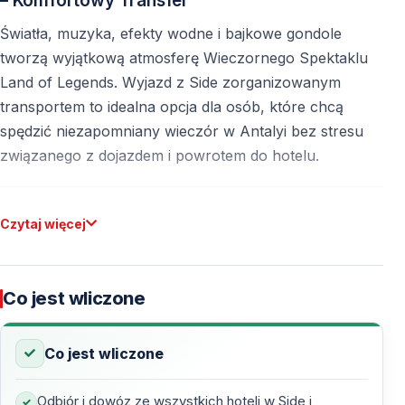
– Komfortowy Transfer
Światła, muzyka, efekty wodne i bajkowe gondole
tworzą wyjątkową atmosferę Wieczornego Spektaklu
Land of Legends. Wyjazd z Side zorganizowanym
transportem to idealna opcja dla osób, które chcą
spędzić niezapomniany wieczór w Antalyi bez stresu
związanego z dojazdem i powrotem do hotelu.
Czym jest Wieczorny Spektakl Land of
Czytaj więcej
Legends?
Wieczorny Spektakl Land of Legends to bezpłatne
Co jest wliczone
widowisko odbywające się codziennie wieczorem na
terenie kompleksu Land of Legends. Pokaz ma miejsce
w otwartej strefie spacerowej i handlowej, poza częścią
Co jest wliczone
parku rozrywki, dlatego
nie jest wymagany bilet
wstępu do parku
.
Odbiór i dowóz ze wszystkich hoteli w Side i