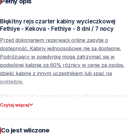
Pełny opis
Błękitny rejs czarter kabiny wycieczkowej
Fethiye - Kekova - Fethiye - 8 dni / 7 nocy
Przed dokonaniem rezerwacji online zapytaj o
dostępność. Kabiny jednoosobowe nie są dostępne.
Podróżujący w pojedynkę mogą zatrzymać się w
podwójnej kabinie za 60% różnicy w cenie za osobę,
dzielić kabinę z innym uczestnikiem lub spać na
pokładzie.
Kliknij
tutaj
, aby zapoznać się z polityką anulowania.
Dokonując rezerwacji niebieskiego rejsu,
Czytaj więcej
akceptujesz warunki anulowania.
Cicha Opowieść Turkusu: Niebieska Podróż
Co jest wliczone
Przez Serce Turcji