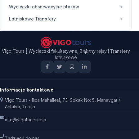
Wycieczki obserwacyjne ptaków
Lotniskowe Transfery
Vigo Tours | Wycieczki fakultatywne, Błękitny rejsy i Transfery
lotniskowe
Informacje kontaktowe
Vigo Tours - Ilıca Mahallesi, 73. Sokak No: 5, Manavgat /
Antalya, Turcja
info@vigotours.com
Zadzwoń do nas