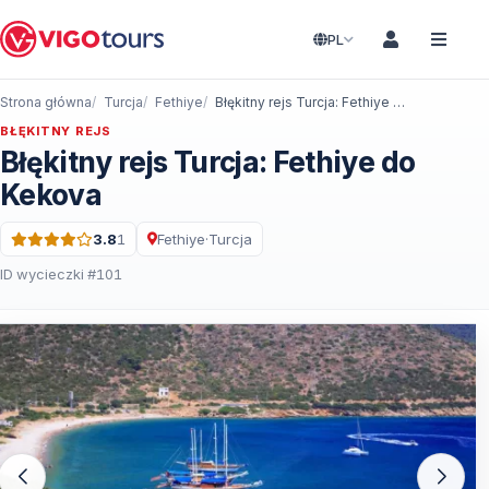
PL
Strona główna
Turcja
Fethiye
Błękitny rejs Turcja: Fethiye do Kekova
BŁĘKITNY REJS
Błękitny rejs Turcja: Fethiye do
Kekova
3.8
1
Fethiye
·
Turcja
Ocena: 3.8 na 5 · 1 Recenzje
ID wycieczki #101