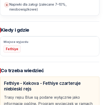
zatoki otoczone lasami piniowymi i krystaliczną wodą.
Napiwki dla załogi (zalecane 7–10%,
nieobowiązkowe)
Każdy przystanek zaprasza na ostatnią kąpiel i ostatnie
chwile pod ciepłym, tureckim słońcem.
Powrót do Fethiye kończy podróż, lecz w pamięci
Kiedy i gdzie
pozostają kolory morza, cisza zatok, ponadczasowe
krajobrazy i ciepło południowego wybrzeża Turcji,
Miejsce wyjazdu
które towarzyszy jeszcze długo po powrocie.
Fethiye
Co trzeba wiedzieć
Fethiye - Kekova - Fethiye czarteruje
niebieski rejs
Trasy rejsu Blue są podane wyłącznie jako
informacje ogólne. Program wycieczek w ramach