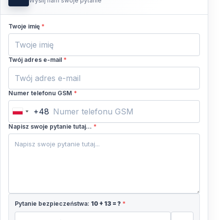
experience. If you understand that you are paying for a seven-
Wyślij nam swoje pytanie
day service and getting a five-day value for your money, this is
your cruise.
Twoje imię
*
Twój adres e-mail
*
Numer telefonu GSM
*
+48
Poland
+48
Napisz swoje pytanie tutaj...
*
Pytanie bezpieczeństwa:
10
+
13
= ?
*