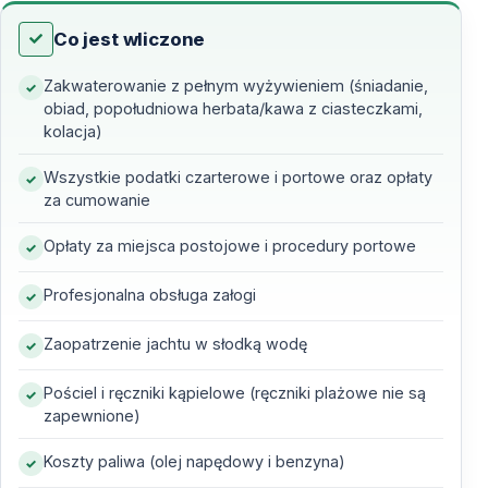
Podróż rozpoczyna się w Fethiye, jednym z najbardziej
Co jest wliczone
lubianych portów południowej Turcji, gdzie gwar
Zakwaterowanie z pełnym wyżywieniem (śniadanie,
marina powoli ustępuje spokojowi Wybrzeża
obiad, popołudniowa herbata/kawa z ciasteczkami,
Turkusowego. Po wypłynięciu na morze pierwsza
kolacja)
zaciszna zatoka wita spokojną wodą, a kąpiel
Wszystkie podatki czarterowe i portowe oraz opłaty
wyznacza rytm nadchodzących dni.
za cumowanie
Następnego ranka ukazują się jedne z najsłynniejszych
Opłaty za miejsca postojowe i procedury portowe
cudów natury Turcji: wysokie klify, ukryte plaże i
głęboki błękit lagun, które rozsławiły to wybrzeże na
Profesjonalna obsługa załogi
całym świecie. Zachód słońca nad starożytnymi ruinami
Zaopatrzenie jachtu w słodką wodę
na wyspie tworzy niepowtarzalny klimat południowej
Turcji.
Pościel i ręczniki kąpielowe (ręczniki plażowe nie są
zapewnione)
W dalszej części rejsu pojawiają się małe nadmorskie
miasteczka typowe dla Riwiery Tureckiej — kamienne
Koszty paliwa (olej napędowy i benzyna)