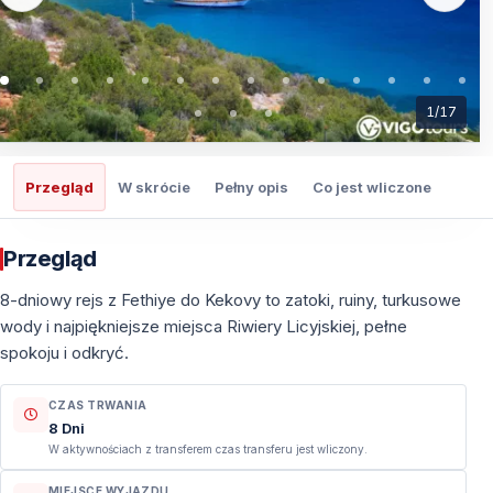
1
/
17
Przegląd
W skrócie
Pełny opis
Co jest wliczone
Co t
Przegląd
8-dniowy rejs z Fethiye do Kekovy to zatoki, ruiny, turkusowe
wody i najpiękniejsze miejsca Riwiery Licyjskiej, pełne
spokoju i odkryć.
CZAS TRWANIA
8 Dni
W aktywnościach z transferem czas transferu jest wliczony.
MIEJSCE WYJAZDU