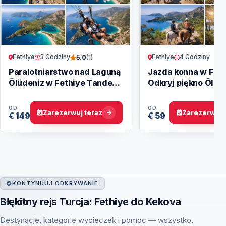
Fethiye
3 Godziny
Fethiye
4 Godziny
5.0
(1)
Paralotniarstwo nad Laguną
Jazda konna w Feth
Ölüdeniz w Fethiye Tandem
Odkryj piękno Ölüd
Lotem
koniu
OD
OD
Zarezerwuj teraz
Zarezerwuj 
€ 149
€ 59
KONTYNUUJ ODKRYWANIE
Błękitny rejs Turcja: Fethiye do Kekova
Destynacje, kategorie wycieczek i pomoc — wszystko,