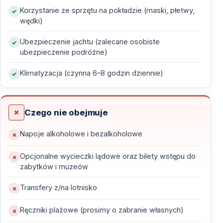
uliczki, kawiarnie nad wodą i serdeczne powitania.
Korzystanie ze sprzętu na pokładzie (maski, płetwy,
Noce spędzane są w cichych zatokach, gdzie jedynym
wędki)
dźwiękiem jest delikatny szum morza.
Ubezpieczenie jachtu (zalecane osobiste
Wkrótce pojawia się Kekova, jedno z najbardziej
ubezpieczenie podróżne)
magicznych miejsc w Turcji, gdzie pod krystalicznie
Klimatyzacja (czynna 6–8 godzin dziennie)
czystą wodą widać pozostałości starożytnego
zatopionego miasta. Wejście na wzgórze z kamienną
twierdzą odsłania panoramę turkusowych zatok
Czego nie obejmuje
rozsianych wzdłuż wybrzeża.
Napoje alkoholowe i bezalkoholowe
Rejs prowadzi także w okolice pełne historii, gdzie
przez wieki rozwijały się dawne cywilizacje. W
Opcjonalne wycieczki lądowe oraz bilety wstępu do
zabytków i muzeów
spokojnych zatokach można spotkać żółwie morskie
sunące przez czyste wody Morza Śródziemnego —
Transfery z/na lotnisko
kolejny znak bogactwa przyrody, jaką chroni Turcja.
Ręczniki plażowe (prosimy o zabranie własnych)
W ostatnich dniach jacht powoli sunie przez ciche