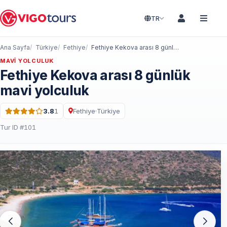
TR
Ana Sayfa
Türkiye
Fethiye
Fethiye Kekova arası 8 günlük mavi yolculuk
MAVI YOLCULUK
Fethiye Kekova arası 8 günlük
mavi yolculuk
3.8
1
Fethiye
·
Türkiye
5 üzerinden 3.8 puan · 1 Yorum
Tur ID #101