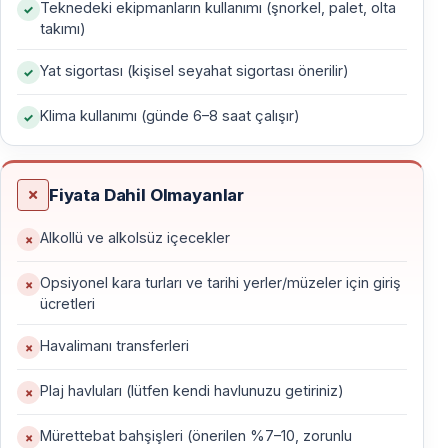
Teknedeki ekipmanların kullanımı (şnorkel, palet, olta
Simena Kalesi’nden panoramik manzara, bölgenin
takımı)
masalsı dokusunu bir kez daha hissettirir.
Yat sigortası (kişisel seyahat sigortası önerilir)
Beşinci gün Demre’de Myra antik kenti ve St. Nicholas
Kilisesi tarih tutkunlarını cezbeder. Andriake’nin caretta
Klima kullanımı (günde 6–8 saat çalışır)
carettaları ile karşılaşmak ise yolculuğa doğal bir
dokunuş katar. Sonraki gün Kalkan’a uzanan rota,
maviyle yeşilin iç içe geçtiği koylarda dingin saatler
Fiyata Dahil Olmayanlar
sunar.
Alkollü ve alkolsüz içecekler
Yedinci gün Aquarium ve Samanlık koylarında geçirilen
Opsiyonel kara turları ve tarihi yerler/müzeler için giriş
son anlar, Akdeniz’de geçirilen bir haftanın huzurlu
ücretleri
finali olur. Sekizinci gün Fethiye’ye dönüşle birlikte bu
Havalimanı transferleri
mavi yolculuk sona erer; ancak turkuaz sular, sessiz
koylar ve güneşin altın tonları hafızada uzun süre kalır.
Plaj havluları (lütfen kendi havlunuzu getiriniz)
Mürettebat bahşişleri (önerilen %7–10, zorunlu