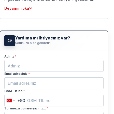
müsaittir. Aynı tekne ile Marmaris çıkışlı
Devamını oku
Marmaris Fethiye 3 gecelik tur olarak da
müsaittir. Saygılarımızla, Vigo Tours
Yardıma mı ihtiyacınız var?
Sorunuzu bize gönderin
Adınız
*
Email adresiniz
*
GSM Tlf. no
*
+90
Turkey
+90
Sorunuzu buraya yazınız...
*