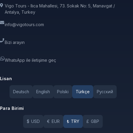
Vigo Tours - Ilıca Mahallesi, 73. Sokak No: 5, Manavgat /
Antalya, Turkey
info@vigotours.com
Bizi arayın
WhatsApp ile iletişime geç
Lisan
Deutsch
English
Polski
Türkçe
Pусский
Para Birimi
$
USD
€
EUR
₺
TRY
£
GBP