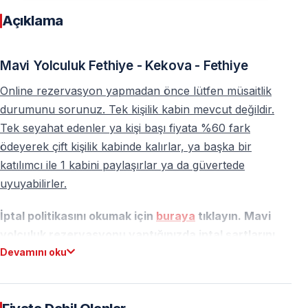
Açıklama
Mavi Yolculuk Fethiye - Kekova - Fethiye
Online rezervasyon yapmadan önce lütfen müsaitlik
durumunu sorunuz. Tek kişilik kabin mevcut değildir.
Tek seyahat edenler ya kişi başı fiyata %60 fark
ödeyerek çift kişilik kabinde kalırlar, ya başka bir
katılımcı ile 1 kabini paylaşırlar ya da güvertede
uyuyabilirler.
İptal politikasını okumak için
buraya
tıklayın. Mavi
yolculuk rezervasyonu yaptığınızda iptal şartlarını
Devamını oku
kabul etmiş olursunuz.
Turkuaz Yolun Sessiz Masalı: Fethiye’den
Kekova’ya Uzanan Mavi Serüven