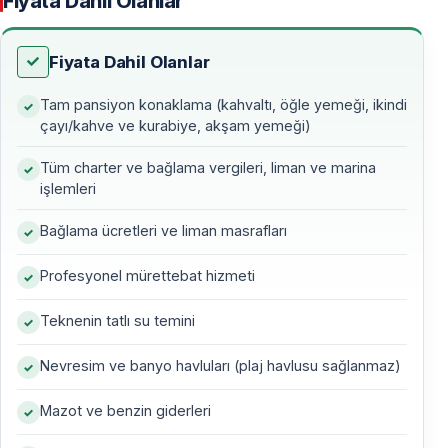
Fiyata Dahil Olanlar
Fethiye’den başlayan bu yolculuk, Akdeniz’in en berrak
koylarını ve Likya kıyılarının sessiz güzelliğini keşfetmek
Fiyata Dahil Olanlar
isteyenler için ideal bir rota sunar. İlk gün marina
Tam pansiyon konaklama (kahvaltı, öğle yemeği, ikindi
hareketliliğinin ardından koyların sakinliğine açılır;
çayı/kahve ve kurabiye, akşam yemeği)
Boncuklu’nun durgun sularında yapılan ilk yüzme
molası, yolculuğun ritmini belirler. Ertesi gün yüksek
Tüm charter ve bağlama vergileri, liman ve marina
işlemleri
kayalıkların arasına saklanan Kelebekler Vadisi ve
masmavi Ölüdeniz görülür. Gün batımında St. Nicholas
Bağlama ücretleri ve liman masrafları
Adası’nın tepesinden izlenen manzara, antik kalıntılarla
birleşerek büyüleyici bir atmosfer yaratır.
Profesyonel mürettebat hizmeti
Teknenin tatlı su temini
Üçüncü gün Fırnaz’ın zeytin kokulu koyları ve
ardından Kaş’ın taş sokakları misafirleri karşılar.
Nevresim ve banyo havluları (plaj havlusu sağlanmaz)
Limanağzı’ndaki gece ise denizin sesleriyle tamamlanır.
Kekova’ya doğru ilerlerken su altındaki batık kent,
Mazot ve benzin giderleri
geçmişin izlerini bugünün berrak sularında gösterir.