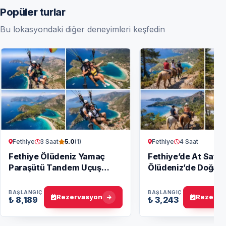
Popüler turlar
Bu lokasyondaki diğer deneyimleri keşfedin
Fethiye
3 Saat
Fethiye
4 Saat
5.0
(1)
Fethiye Ölüdeniz Yamaç
Fethiye’de At Safari
Paraşütü Tandem Uçuş
Ölüdeniz’de Doğa il
Deneyimi Babadağ
Buluşma
BAŞLANGIÇ
BAŞLANGIÇ
Rezervasyon
Rezerva
₺ 8,189
₺ 3,243