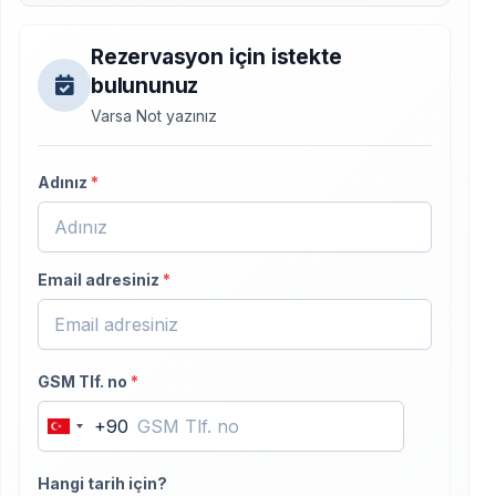
Rezervasyon için istekte
bulununuz
Varsa Not yazınız
Adınız
*
Email adresiniz
*
GSM Tlf. no
*
+90
Turkey
+90
Hangi tarih için?