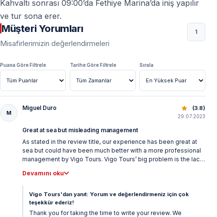
Kahvaltı sonrası 09:00’da Fethiye Marina’da iniş yapılır
ve tur sona erer.
Müşteri Yorumları
1
Misafirlerimizin değerlendirmeleri
Puana Göre Filtrele
Tarihe Göre Filtrele
Sırala
Miguel Duro
Fethiye Kekova arası 8 günlük mavi yolculuk
(3.8)
M
29.07.2023
Great at sea but misleading management
As stated in the review title, our experience has been great at
sea but could have been much better with a more professional
management by Vigo Tours. Vigo Tours’ big problem is the lack
of information: the company never keeps their customers
Devamını oku
updated with the decisions it takes regarding the latter. The first
day (a Saturday), we were never informed of the fact that the
boat was NOT waiting for us at Fethiye’s harbour (despite
Vigo Tours'dan yanıt: Yorum ve değerlendirmeniz için çok
having been told that passengers could come on board
teşekkür ederiz!
between 3:00 and 9:00 pm) but in a cove located 20 minutes’
Thank you for taking the time to write your review. We