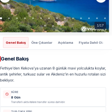
1
/
17
Genel Bakış
Öne Çıkanlar
Açıklama
Fiyata Dahil Olanlar
Genel Bakış
Fethiye’den Kekova’ya uzanan 8 günlük mavi yolculukta koylar,
antik şehirler, turkuaz sular ve Akdeniz’in en huzurlu rotaları sizi
bekliyor.
SÜRE
8 Gün
Transferli aktivitelere transfer süresi dahildir.
TUR ÇIKIŞ YERI