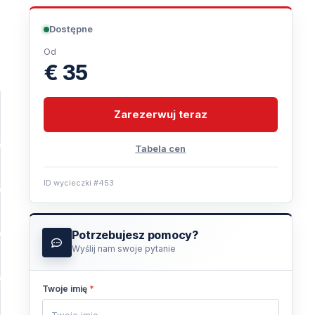
Dostępne
Od
€ 35
Zarezerwuj teraz
Tabela cen
ID wycieczki #453
Potrzebujesz pomocy?
Wyślij nam swoje pytanie
Twoje imię
*