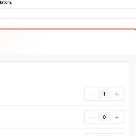
łatom.
Dorośli Ilość
Dzieci Ilość