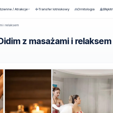
zienne / Atrakcje
Transfer lotniskowy
Ornitologia
Błękit
mi i relaksem
 Didim z masażami i relaksem