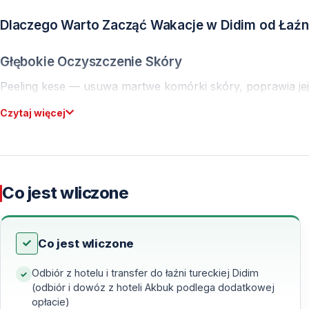
Dlaczego Warto Zacząć Wakacje w Didim od Łaźni
Głębokie Oczyszczenie Skóry
Peeling kese — usuwa martwe komórki skóry, poprawia jej 
opaleniznę.
Czytaj więcej
Relaks Po Podróży
Ciepły marmur, para i techniki masażu — rozluźniają mięśn
tryb wypoczynku.
Co jest wliczone
Zrównoważony Rytuał Wellness
Co jest wliczone
Łaźnia turecka — łączy fizyczne oczyszczenie z relaksem
dnia urlopu.
Odbiór z hotelu i transfer do łaźni tureckiej Didim
(odbiór i dowóz z hoteli Akbuk podlega dodatkowej
Bogate Dziedzictwo Łaźni Tureckich
opłacie)