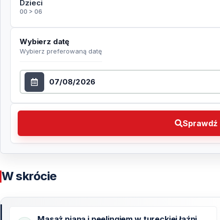
Dzieci
00 > 06
Wybierz datę
Wybierz preferowaną datę
Wybierz datę
Sprawdź dostępność Wybierz preferowaną datę
Sprawdź 
W skrócie
Masaż pianą i peelingiem w tureckiej łaźni