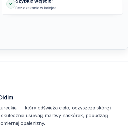
Szybkie wejście:
Bez czekania w kolejce.
Didim
tureckiej — który odświeża ciało, oczyszcza skórę i
— skutecznie usuwają martwy naskórek, pobudzają
nomiernej opalenizny.