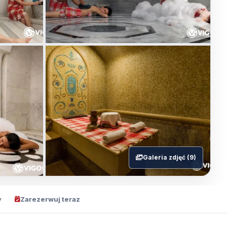
Galeria zdjęć (9)
y
Zarezerwuj teraz