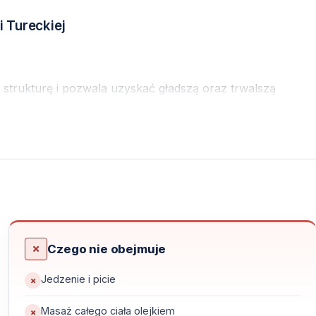
 Tureckiej
strukturę i pozwala uzyskać gładszą oraz trwalszą
ie po locie lub długiej podróży i pomagają szybko wejść w
Czego nie obejmuje
 psychicznym, oferując pełne odprężenie już pierwszego
Jedzenie i picie
Masaż całego ciała olejkiem