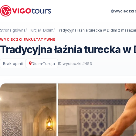
Wycieczki d
Strona główna
Turcja
Didim
Tradycyjna łaźnia turecka w Didim z masaża
WYCIECZKI FAKULTATYWNE
Tradycyjna łaźnia turecka w
Brak opinii
Didim
·
Turcja
ID wycieczki #453