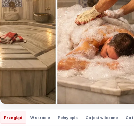
Przegląd
W skrócie
Pełny opis
Co jest wliczone
Co 