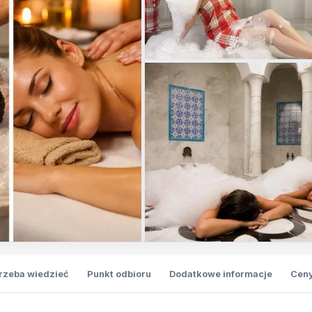
trzeba wiedzieć
Punkt odbioru
Dodatkowe informacje
Cen