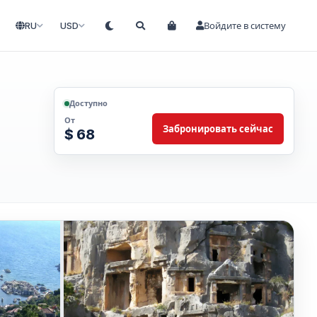
RU
USD
Войдите в систему
Доступно
От
Забронировать сейчас
$ 68