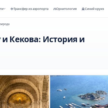
сти
Трансфер из аэропорта
Орнитология
Синий круиз
природа
 и Кекова: История и