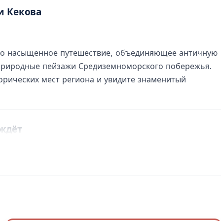
и Кекова
это насыщенное путешествие, объединяющее античную
 природные пейзажи Средиземноморского побережья.
орических мест региона и увидите знаменитый
 ждёт
и позволяет глубже познакомиться с культурным и
цами