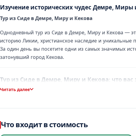
Изучение исторических чудес Демре, Миры 
Тур из Сиде в Демре, Миру и Кекова
Однодневный тур из Сиде в Демре, Миру и Кекова — 
историю Ликии, христианское наследие и уникальные
За один день вы посетите одни из самых значимых ист
затонувший город Кекова.
Тур из Сиде в Демре, Миру и Кекова: что вас
Читать далее
Маршрут тура проходит вдоль живописного побережья 
историческим наследием Турции.
Основные достопримечательности тура
Что входит в стоимость
Церковь Святого Николая в Демре
Древний город Мира с ликийскими скальными гробни