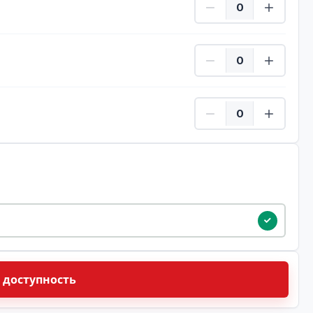
ребенок Количество
Дети Количество
ую дату
 доступность