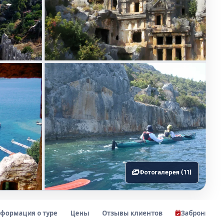
Фотогалерея (11)
формация о туре
Цены
Отзывы клиентов
Заброниров