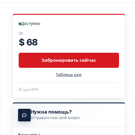
Доступно
От
$ 68
Забронировать сейчас
Таблица цен
ID тура #315
Нужна помощь?
Отправьте нам свой вопрос
Ваше имя
*