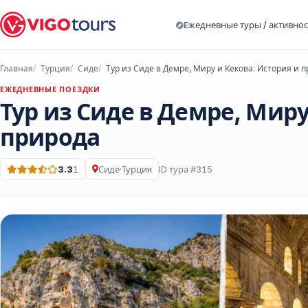
Ежедневные туры / активно
Главная
Турция
Сиде
Тур из Сиде в Демре, Миру и Кекова: История и 
ЕЖЕДНЕВНЫЕ ПОЕЗДКИ
Тур из Сиде в Демре, Миру
природа
3.3
1
Сиде
·
Турция
ID тура #315
Оценка: 3.3 из 5 · 1 Отзывы