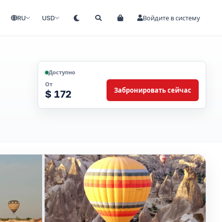
RU
USD
Войдите в систему
Доступно
От
Забронировать сейчас
$ 172