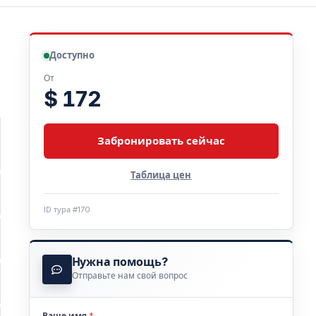
Доступно
От
$ 172
Забронировать сейчас
Таблица цен
ID тура #170
Нужна помощь?
Отправьте нам свой вопрос
Ваше имя
*