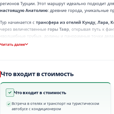
регионов Турции. Этот маршрут идеально подходит для
настоящую Анатолию
: древние города, уникальные 
Тур начинается с
трансфера из отелей Кунду, Лара, 
через величественные
горы Тавр
, открывая путь к фа
«волшебные трубы», долины и панорамные точки дел
Читать далее
Программа тура Анталия – Каппадокия – Ант
День 1: Горы Тавр, Конья и подземные города
Что входит в стоимость
Ранний выезд из Анталии. Путешествие проходит по ж
Остановка на завтрак в районе
Аксеки
, затем переезд
Что входит в стоимость
Программа дня:
Встреча в отелях и транспорт на туристическом
Музей Мевляны
— духовный центр суфийской культур
автобусе с кондиционером