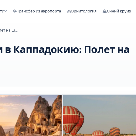
сти
Трансфер из аэропорта
Орнитология
Синий круиз
3-дневный тур из Анталии в Каппадокию: Полет на шаре и более
 в Каппадокию: Полет на