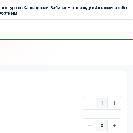
ого тура по Каппадокии. Забираем отовсюду в Анталии, чтобы
фортным.
Взрослый Количеств
ребенок Количество