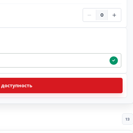
ребенок Количество
ую дату
 доступность
13