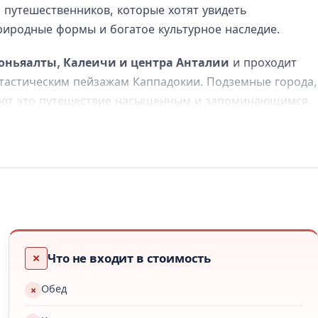
 путешественников, которые хотят увидеть
природные формы и богатое культурное наследие.
Коньяалты, Калеичи и центра Анталии
и проходит
нтастическим пейзажам Каппадокии. Подземные города,
ают это путешествие насыщенным и запоминающимся.
алия
ивописным серпантинам гор Тавр.
 через
перевал Аладжабель
в Конью.
Что не входит в стоимость
Обед
ы