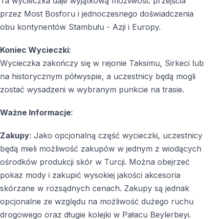
Ta wycieczka daje wyjątkową możliwość przejścia
Czy wycieczka jest odpowiednia dla
wszystkich grup wiekowych?
przez Most Bosforu i jednoczesnego doświadczenia
obu kontynentów Stambułu - Azji i Europy.
Tak, wycieczka jest komfortowa, realizowana głównie
autobusem i odpowiednia dla osób w każdym wieku.
Koniec Wycieczki
:
Wycieczka zakończy się w rejonie Taksimu, Sirkeci lub
na historycznym półwyspie, a uczestnicy będą mogli
zostać wysadzeni w wybranym punkcie na trasie.
Ważne Informacje
:
Zakupy
: Jako opcjonalną część wycieczki, uczestnicy
będą mieli możliwość zakupów w jednym z wiodących
ośrodków produkcji skór w Turcji. Można obejrzeć
pokaz mody i zakupić wysokiej jakości akcesoria
skórzane w rozsądnych cenach. Zakupy są jednak
opcjonalne ze względu na możliwość dużego ruchu
drogowego oraz długie kolejki w Pałacu Beylerbeyi.