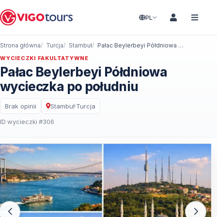
PL
Strona główna
Turcja
Stambuł
Pałac Beylerbeyi Półdniowa wycieczka po południu
WYCIECZKI FAKULTATYWNE
Pałac Beylerbeyi Półdniowa
wycieczka po południu
Brak opinii
Stambuł
·
Turcja
ID wycieczki #306