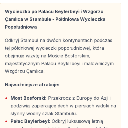
Przejazd przez Most Bosforski – dwa
kontynenty w kilka minut
Wycieczka po Pałacu Beylerbeyi i Wzgórzu
Çamlıca w Stambule - Półdniowa Wycieczka
Z Azji do Europy
Popołudniowa
Kolejnym etapem wycieczki jest przejazd przez
Most
Odkryj Stambuł na dwóch kontynentach podczas
Bosforski
, który łączy Azję z Europą. To jeden z
tej półdniowej wycieczki popołudniowej, która
nielicznych mostów na świecie umożliwiających
obejmuje wizytę na Moście Bosforskim,
przekroczenie granicy kontynentów w trakcie jednej
majestatycznym Pałacu Beylerbeyi i malowniczym
podróży.
Wzgórzu Çamlıca.
Z mostu rozciągają się wspaniałe widoki na Bosfor,
Najważniejsze atrakcje:
nadbrzeżne dzielnice oraz panoramę Stambułu, co
pozwala w pełni docenić wyjątkową geografię miasta.
Most Bosforski:
Przekrocz z Europy do Azji i
podziwiaj zapierające dech w piersiach widoki na
słynny wodny szlak Stambułu.
Wizyta na Wzgórzu Çamlıca
Pałac Beylerbeyi:
Odkryj luksusową letnią