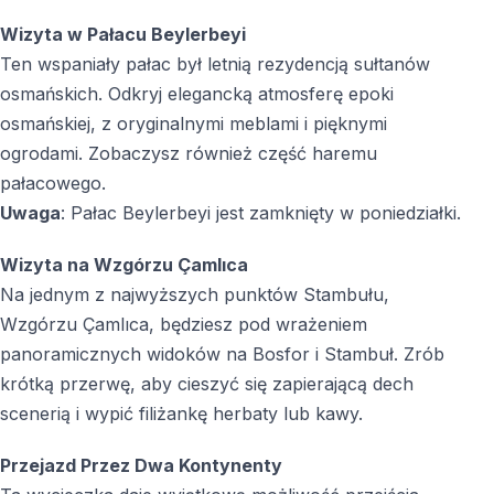
Jak długo trwa wycieczka?
Wizyta w Pałacu Beylerbeyi
Wycieczka trwa pół dnia i odbywa się po południu.
Ten wspaniały pałac był letnią rezydencją sułtanów
osmańskich. Odkryj elegancką atmosferę epoki
Czy zakupy są obowiązkowe?
osmańskiej, z oryginalnymi meblami i pięknymi
ogrodami. Zobaczysz również część haremu
Nie, przystanek zakupowy jest całkowicie opcjonalny.
pałacowego.
W jakie dni Pałac Beylerbeyi jest zamknięty?
Uwaga
: Pałac Beylerbeyi jest zamknięty w poniedziałki.
Pałac jest zamknięty w poniedziałki i w tym dniu
Wizyta na Wzgórzu Çamlıca
wycieczka nie jest organizowana.
Na jednym z najwyższych punktów Stambułu,
Wzgórzu Çamlıca, będziesz pod wrażeniem
Czy podczas wycieczki przejeżdża się między
panoramicznych widoków na Bosfor i Stambuł. Zrób
kontynentami?
krótką przerwę, aby cieszyć się zapierającą dech
Tak, przejazd przez Most Bosforski umożliwia przejście
scenerią i wypić filiżankę herbaty lub kawy.
z Azji do Europy.
Przejazd Przez Dwa Kontynenty