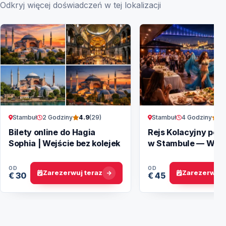
Odkryj więcej doświadczeń w tej lokalizacji
Stambuł
2 Godziny
Stambuł
4 Godziny
4.9
(29)
4.
Bilety online do Hagia
Rejs Kolacyjny po 
Sophia | Wejście bez kolejek
w Stambule — Wie
Rejs
OD
OD
Zarezerwuj teraz
Zarezerwuj 
€ 30
€ 45