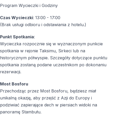
Program Wycieczki i Godziny
Idealna wycieczka na krótkie odkrywanie
Czas Wycieczki
: 13:00 - 17:00
Stambułu
(Brak usługi odbioru i odstawiania z hotelu.)
Pałac Beylerbeyi i Dwa Kontynenty to doskonały wybór
dla osób, które chcą połączyć
historię osmańską,
Punkt Spotkania
:
panoramy miasta i wyjątkowe położenie Stambułu na
Wycieczka rozpocznie się w wyznaczonym punkcie
dwóch kontynentach
w jednym, dobrze
spotkania w rejonie Taksimu, Sirkeci lub na
zorganizowanym programie.
historycznym półwyspie. Szczegóły dotyczące punktu
spotkania zostaną podane uczestnikom po dokonaniu
rezerwacji.
FAQ – Najczęściej zadawane pytania
Most Bosforu
Czy wycieczka obejmuje transfer z hotelu?
Przechodząc przez Most Bosforu, będziesz miał
unikalną okazję, aby przejść z Azji do Europy i
Nie, wycieczka nie obejmuje odbioru ani dowozu do
podziwiać zapierające dech w piersiach widoki na
hotelu.
panoramę Stambułu.