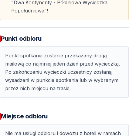
w
Wielkim Meczecie Çamlıca
, największym meczecie
"Dwa Kontynenty - Półdniowa Wycieczka
w Turcji. Obiekt łączy klasyczne elementy architektury
Popołudniowa"!
osmańskiej z nowoczesnym designem, tworząc
przestrzeń pełną harmonii i spokoju.
Punkt odbioru
Opcjonalne zakupy
Punkt spotkania zostanie przekazany drogą
Wyroby skórzane i pokaz mody
mailową co najmniej jeden dzień przed wycieczką.
Po zakończeniu wycieczki uczestnicy zostaną
W zależności od dostępnego czasu, możliwa jest
wysadzeni w punkcie spotkania lub w wybranym
opcjonalna wizyta w centrum sprzedaży wyrobów
przez nich miejscu na trasie.
skórzanych
. Goście mogą obejrzeć krótki pokaz mody
oraz zapoznać się z ofertą wysokiej jakości produktów
skórzanych.
Miejsce odbioru
Udział w zakupach jest całkowicie
dobrowolny
i
zależny od przebiegu wycieczki.
Nie ma usługi odbioru i dowozu z hoteli w ramach