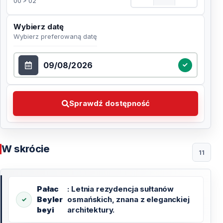
00 > 02
Wybierz datę
Wybierz preferowaną datę
Wybierz datę
Sprawdź dostępność Wybierz preferowaną datę
Sprawdź dostępność
W skrócie
11
Pałac
: Letnia rezydencja sułtanów
Beyler
osmańskich, znana z eleganckiej
beyi
architektury.