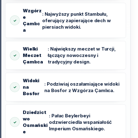
Wzgórz
: Najwyższy punkt Stambułu,
e
oferujący zapierające dech w
Çamlıc
piersiach widoki.
a
Wielki
: Największy meczet w Turcji,
Meczet
łączący nowoczesny i
Çamlıca
tradycyjny design.
Widoki
: Podziwiaj oszałamiające widoki
na
na Bosfor z Wzgórza Çamlıca.
Bosfor
Dziedzict
: Pałac Beylerbeyi
wo
odzwierciedla wspaniałość
Osmański
Imperium Osmańskiego.
e