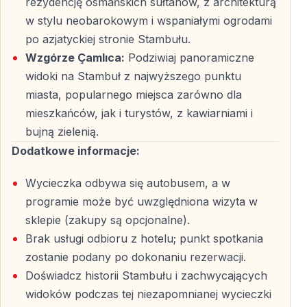
rezydencję osmańskich sułtanów, z architekturą
Najpiękniejsza panorama Stambułu
w stylu neobarokowym i wspaniałymi ogrodami
Następnym przystankiem jest
Wzgórze Çamlıca
, jedno
po azjatyckiej stronie Stambułu.
z najwyższych punktów widokowych w Stambule. Z
Wzgórze Çamlıca:
Podziwiaj panoramiczne
tego miejsca można podziwiać rozległą panoramę
widoki na Stambuł z najwyższego punktu
miasta, Bosfor, a przy dobrej pogodzie również Wyspy
miasta, popularnego miejsca zarówno dla
Książąt.
mieszkańców, jak i turystów, z kawiarniami i
bujną zielenią.
To idealne miejsce na krótki odpoczynek, spacer po
Dodatkowe informacje:
zielonych terenach oraz wykonanie zdjęć
przedstawiających Stambuł z wyjątkowej perspektywy.
Wycieczka odbywa się autobusem, a w
programie może być uwzględniona wizyta w
sklepie (zakupy są opcjonalne).
Wielki Meczet Çamlıca
Brak usługi odbioru z hotelu; punkt spotkania
zostanie podany po dokonaniu rezerwacji.
Nowoczesność inspirowana tradycją
Doświadcz historii Stambułu i zachwycających
W programie przewidziana jest również krótka wizyta
widoków podczas tej niezapomnianej wycieczki