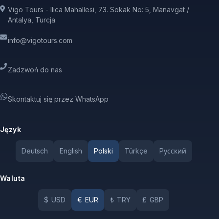
Vigo Tours - Ilıca Mahallesi, 73. Sokak No: 5, Manavgat /
Antalya, Turcja
info@vigotours.com
Zadzwoń do nas
Skontaktuj się przez WhatsApp
Język
Deutsch
English
Polski
Türkçe
Pусский
Waluta
$
USD
€
EUR
₺
TRY
£
GBP