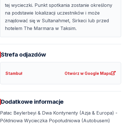
tej wycieczki. Punkt spotkania zostanie określony
Szczegóły wycieczki
na podstawie lokalizacji uczestników i może
znajdować się w Sultanahmet, Sirkeci lub przed
Informacje ogólne
hotelem The Marmara w Taksim.
Czas trwania:
pół dnia (po południu)
Transport:
autobus
Rodzaj wycieczki:
wycieczka grupowa z
Strefa odjazdów
przewodnikiem
Stambuł
Otwórz w Google Maps
Ważne informacje
Brak usługi odbioru i odwiezienia z hotelu
Przystanek zakupowy jest opcjonalny i zależny od
Dodatkowe informacje
czasu
Pałac Beylerbeyi & Dwa Kontynenty (Azja & Europa) -
Pałac Beylerbeyi jest zamknięty w poniedziałki
– w
Półdniowa Wycieczka Popołudniowa (Autobusem)
tym dniu wycieczka nie jest realizowana