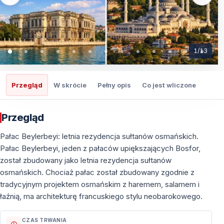
1
/
13
Przegląd
W skrócie
Pełny opis
Co jest wliczone
Co t
Przegląd
Pałac Beylerbeyi: letnia rezydencja sułtanów osmańskich.
Pałac Beylerbeyi, jeden z pałaców upiększających Bosfor,
został zbudowany jako letnia rezydencja sułtanów
osmańskich. Chociaż pałac został zbudowany zgodnie z
tradycyjnym projektem osmańskim z haremem, salamem i
łaźnią, ma architekturę francuskiego stylu neobarokowego.
CZAS TRWANIA