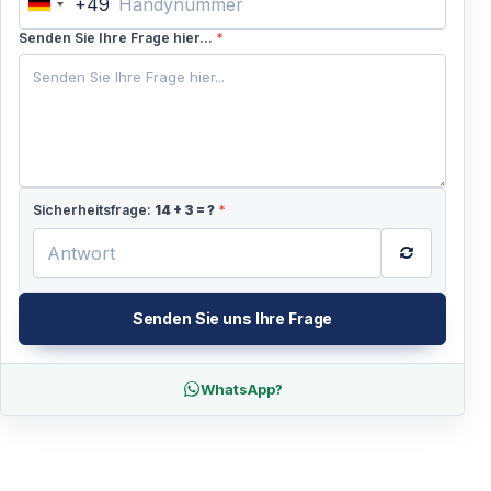
+49
Germany
+49
Senden Sie Ihre Frage hier...
*
Sicherheitsfrage:
14
+
3
= ?
*
Senden Sie uns Ihre Frage
WhatsApp?