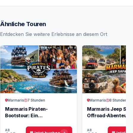
Ähnliche Touren
Entdecken Sie weitere Erlebnisse an diesem Ort
Marmaris
7 Stunden
Marmaris
8 Stunden
Marmaris Piraten-
Marmaris Jeep Safa
Bootstour: Ein
Offroad-Abenteuer 
unvergessliches Abenteuer
Natur
AB
AB
Jetzt buchen
Jetzt b