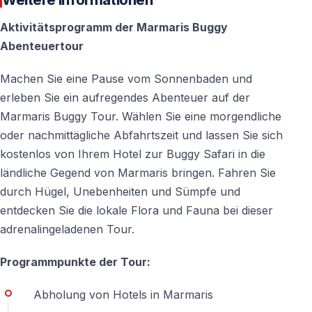
Weitere Informationen
Aktivitätsprogramm der Marmaris Buggy
Gibt es nach der Tour Duschmöglichkeiten?
Abenteuertour
Ja — Duschen stehen nach der Safari zur Verfügung.
Machen Sie eine Pause vom Sonnenbaden und
Ist die Buggy Safari sicher?
erleben Sie ein aufregendes Abenteuer auf der
Marmaris Buggy Tour. Wählen Sie eine morgendliche
Ja — die Tour wird von professionellen Instruktoren
oder nachmittägliche Abfahrtszeit und lassen Sie sich
begleitet und auf speziell vorbereiteten Strecken unter
kostenlos von Ihrem Hotel zur Buggy Safari in die
Einhaltung aller Sicherheitsregeln durchgeführt.
ländliche Gegend von Marmaris bringen. Fahren Sie
durch Hügel, Unebenheiten und Sümpfe und
entdecken Sie die lokale Flora und Fauna bei dieser
adrenalingeladenen Tour.
Programmpunkte der Tour:
Abholung von Hotels in Marmaris