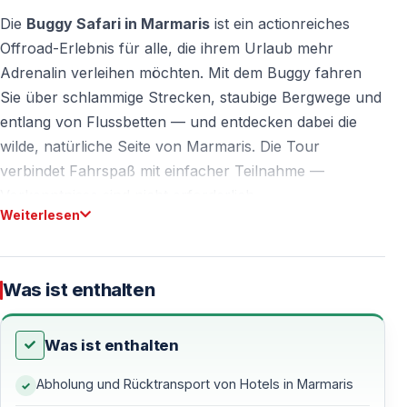
Die
Buggy Safari in Marmaris
ist ein actionreiches
Offroad-Erlebnis für alle, die ihrem Urlaub mehr
Adrenalin verleihen möchten. Mit dem Buggy fahren
Sie über schlammige Strecken, staubige Bergwege und
entlang von Flussbetten — und entdecken dabei die
wilde, natürliche Seite von Marmaris. Die Tour
verbindet Fahrspaß mit einfacher Teilnahme —
Vorkenntnisse sind nicht erforderlich.
Weiterlesen
Die Safari findet in der Region Hisarönü statt, etwa 15
km von Marmaris entfernt. Speziell angelegte Offroad-
Strecken sorgen für Spannung und Sicherheit
Was ist enthalten
zugleich. Die Tour eignet sich perfekt für Paare,
Freundesgruppen und Familien.
Was ist enthalten
Abholung und Rücktransport von Hotels in Marmaris
Was Sie bei der Buggy Safari in Marmaris