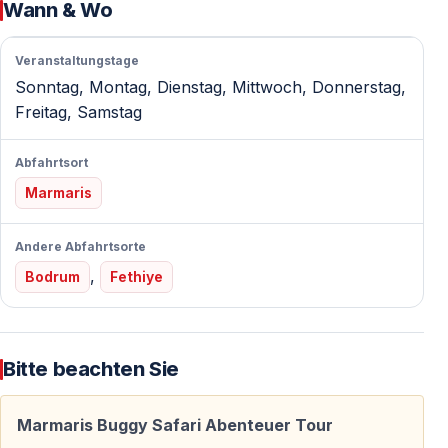
Wann & Wo
Kein Führerschein — keine Erfahrung nötig
Für die Teilnahme ist kein Führerschein erforderlich.
Veranstaltungstage
Vor dem Start erhalten Sie eine ausführliche
Sonntag, Montag, Dienstag, Mittwoch, Donnerstag,
Sicherheitseinweisung sowie eine kurze Probefahrt.
Freitag, Samstag
Während der gesamten Tour begleiten erfahrene
Guides die Gruppe.
Abfahrtsort
Marmaris
Buggy-Fahrzeuge und Teilnahmebedingungen
Andere Abfahrtsorte
,
Bodrum
Fethiye
Buggy-Kapazität
Jeder Buggy ist für 2 Personen ausgelegt — Fahrer
und Beifahrer. Eine Einzelbuchung ist ebenfalls
Bitte beachten Sie
möglich.
Marmaris Buggy Safari Abenteuer Tour
Altersgrenze