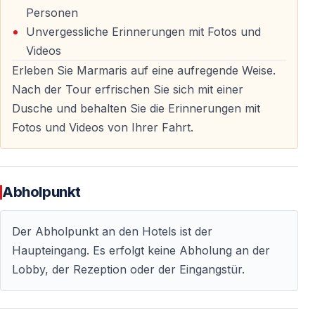
Häufig gestellte Fragen — Buggy Safari in
Personen
Marmaris
Unvergessliche Erinnerungen mit Fotos und
Videos
Benötige ich einen Führerschein?
Erleben Sie Marmaris auf eine aufregende Weise.
Nach der Tour erfrischen Sie sich mit einer
Nein — ein Führerschein ist nicht erforderlich. Eine
Dusche und behalten Sie die Erinnerungen mit
Einweisung und Probefahrt sind inklusive.
Fotos und Videos von Ihrer Fahrt.
Ist die Tour auch für Anfänger geeignet?
Ja — die Strecke ist anfängerfreundlich, und die Guides
Abholpunkt
begleiten Sie jederzeit.
Wie lange dauert die Buggy Safari?
Der Abholpunkt an den Hotels ist der
Haupteingang. Es erfolgt keine Abholung an der
Die Gesamtdauer beträgt etwa 3 Stunden — davon ca.
Lobby, der Rezeption oder der Eingangstür.
2 Stunden aktive Offroad-Fahrt.
Wie viele Personen passen in einen Buggy?