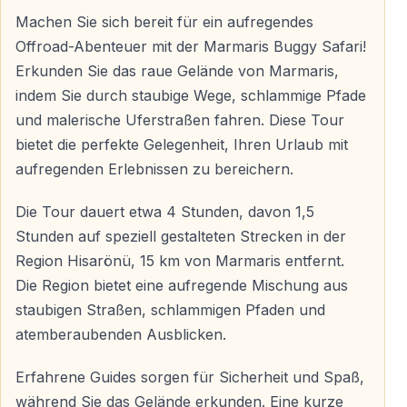
Das Mindestalter für die Teilnahme beträgt 14 Jahre —
Machen Sie sich bereit für ein aufregendes
für Minderjährige ist die Zustimmung der Eltern
Offroad-Abenteuer mit der Marmaris Buggy Safari!
erforderlich.
Erkunden Sie das raue Gelände von Marmaris,
indem Sie durch staubige Wege, schlammige Pfade
Sicherheit und Betreuung
und malerische Uferstraßen fahren. Diese Tour
bietet die perfekte Gelegenheit, Ihren Urlaub mit
Professionelle Instruktoren überwachen die gesamte
aufregenden Erlebnissen zu bereichern.
Tour — Sicherheitsausrüstung wird gestellt und alle
Regeln werden vor Beginn klar erklärt.
Die Tour dauert etwa 4 Stunden, davon 1,5
Stunden auf speziell gestalteten Strecken in der
Region Hisarönü, 15 km von Marmaris entfernt.
Warum die Buggy Safari in Marmaris wählen
Die Region bietet eine aufregende Mischung aus
— Echtes Offroad-Abenteuer abseits der
staubigen Straßen, schlammigen Pfaden und
Touristenmassen
atemberaubenden Ausblicken.
— Perfekte Balance zwischen Nervenkitzel und
Sicherheit
Erfahrene Guides sorgen für Sicherheit und Spaß,
— Kein Führerschein und keine Fahrerfahrung
während Sie das Gelände erkunden. Eine kurze