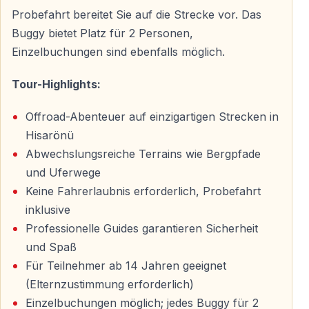
notwendig
Probefahrt bereitet Sie auf die Strecke vor. Das
— Geeignet für Paare, Familien und Freundesgruppen
Buggy bietet Platz für 2 Personen,
— Ein besonderer Weg, die Natur von Marmaris zu
Einzelbuchungen sind ebenfalls möglich.
entdecken
Tour-Highlights:
Nach der Fahrt stehen Duschmöglichkeiten zur
Offroad-Abenteuer auf einzigartigen Strecken in
Verfügung — ideal zum Erfrischen nach dem
Hisarönü
Abenteuer.
Abwechslungsreiche Terrains wie Bergpfade
und Uferwege
Fotos, Videos und Erinnerungen
Keine Fahrerlaubnis erforderlich, Probefahrt
inklusive
Während der Safari werden professionelle Fotos und
Professionelle Guides garantieren Sicherheit
Videos aufgenommen — diese können am Ende der
und Spaß
Tour optional erworben werden und halten Ihr Erlebnis
Für Teilnehmer ab 14 Jahren geeignet
dauerhaft fest.
(Elternzustimmung erforderlich)
Einzelbuchungen möglich; jedes Buggy für 2