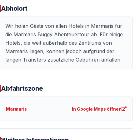
Abholort
Ein Buggy ist für maximal 2 Personen ausgelegt —
auch Einzelteilnahme ist möglich.
Wir holen Gäste von allen Hotels in Marmaris für
die Marmaris Buggy Abenteuertour ab. Für einige
Können Kinder teilnehmen?
Hotels, die weit außerhalb des Zentrums von
Das Mindestalter beträgt 14 Jahre — für Minderjährige
Marmaris liegen, können jedoch aufgrund der
ist eine elterliche Zustimmung erforderlich.
langen Transfers zusätzliche Gebühren anfallen.
Wird man während der Fahrt schmutzig?
Ja — Schlamm, Staub und Wasserspritzer gehören
Abfahrtszone
zum Erlebnis. Alte Kleidung und festes Schuhwerk
werden empfohlen.
Marmaris
In Google Maps öffnen
Sind Fotos und Videos im Preis enthalten?
Nein — Fotos und Videos können nach der Tour
separat erworben werden.