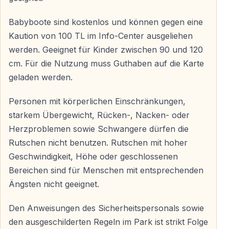
Shows, Atmosphäre und Gastronomie
Babyboote sind kostenlos und können gegen eine
Im Laufe des Tages finden verschiedene
Kaution von 100 TL im Info-Center ausgeliehen
Unterhaltungsprogramme und Shows statt — eine
werden. Geeignet für Kinder zwischen 90 und 120
lebendige, fröhliche Urlaubsatmosphäre ist garantiert.
cm. Für die Nutzung muss Guthaben auf die Karte
geladen werden.
Restaurants und Snackbars stehen im Park zur
Verfügung — Speisen und Getränke sind gegen
Personen mit körperlichen Einschränkungen,
Aufpreis erhältlich.
starkem Übergewicht, Rücken-, Nacken- oder
Herzproblemen sowie Schwangere dürfen die
Rutschen nicht benutzen. Rutschen mit hoher
Warum Aqua Fantasy Aquapark in Kuşadası
Geschwindigkeit, Höhe oder geschlossenen
Wählen?
Bereichen sind für Menschen mit entsprechenden
— Einer der größten und bekanntesten Aquaparks der
Ängsten nicht geeignet.
Türkei
— Über 30 Wasserrutschen für Kinder und
Den Anweisungen des Sicherheitspersonals sowie
Erwachsene
den ausgeschilderten Regeln im Park ist strikt Folge