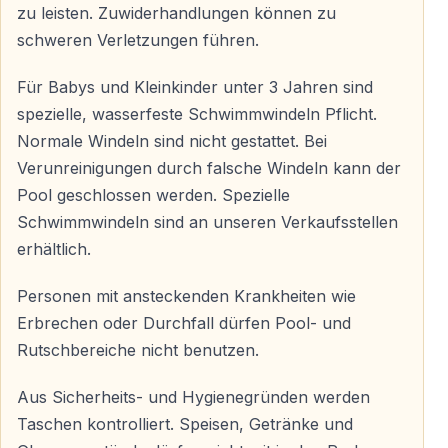
— Separate, sichere Bereiche für Kinder
zu leisten. Zuwiderhandlungen können zu
— Hin- und Rücktransfer von Hotels in Kuşadası
schweren Verletzungen führen.
inklusive
Für Babys und Kleinkinder unter 3 Jahren sind
— Ganztägiger Zugang zu allen Attraktionen
spezielle, wasserfeste Schwimmwindeln Pflicht.
Der Aqua Fantasy Aquapark ist ein Highlight jedes
Normale Windeln sind nicht gestattet. Bei
Kuşadası-Urlaubs — perfekt für Familien, Paare und
Verunreinigungen durch falsche Windeln kann der
Freundesgruppen.
Pool geschlossen werden. Spezielle
Schwimmwindeln sind an unseren Verkaufsstellen
erhältlich.
Häufig Gestellte Fragen — Aqua Fantasy
Aquapark Kuşadası
Personen mit ansteckenden Krankheiten wie
Erbrechen oder Durchfall dürfen Pool- und
Ist der Hoteltransfer inklusive?
Rutschbereiche nicht benutzen.
Ja — der Transfer von und zu zentral gelegenen
Aus Sicherheits- und Hygienegründen werden
Hotels in Kuşadası ist im Preis enthalten.
Taschen kontrolliert. Speisen, Getränke und