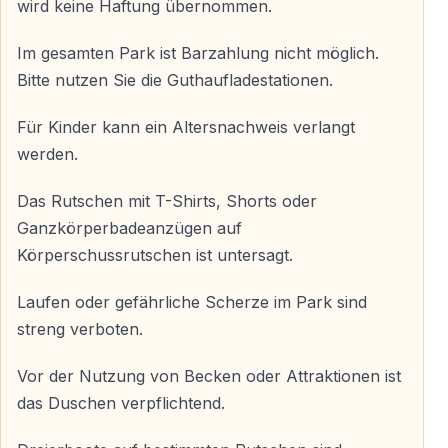
wird keine Haftung übernommen.
Gibt es Umkleiden und Schließfächer?
Im gesamten Park ist Barzahlung nicht möglich.
Ja — Umkleidekabinen, Duschen und Schließfächer
Bitte nutzen Sie die Guthaufladestationen.
sind vor Ort vorhanden.
Für Kinder kann ein Altersnachweis verlangt
Was sollte ich mitbringen?
werden.
Badebekleidung, Handtuch, Sonnenschutz und
Das Rutschen mit T-Shirts, Shorts oder
bequeme Badeschuhe werden empfohlen.
Ganzkörperbadeanzügen auf
Körperschussrutschen ist untersagt.
Können auch Nichtschwimmer den Park
nutzen?
Laufen oder gefährliche Scherze im Park sind
Ja — viele Bereiche sind flach, außerdem stehen bei
streng verboten.
Bedarf Schwimmhilfen zur Verfügung.
Vor der Nutzung von Becken oder Attraktionen ist
Aqua Fantasy Aquapark in Kuşadası — ein ganzer
das Duschen verpflichtend.
Tag voller Wasser, Spaß und unvergesslicher