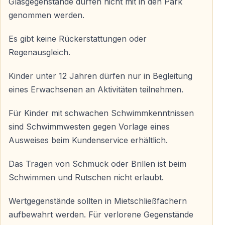
Glasgegenstände dürfen nicht mit in den Park
Wie lange kann ich im Aquapark bleiben?
genommen werden.
Der Eintritt gilt für den gesamten Tag — vom Einlass bis
zur Schließung des Parks.
Es gibt keine Rückerstattungen oder
Regenausgleich.
Sind Essen und Getränke im Preis enthalten?
Kinder unter 12 Jahren dürfen nur in Begleitung
Nein — Speisen und Getränke sind im Park gegen
eines Erwachsenen an Aktivitäten teilnehmen.
Aufpreis erhältlich.
Für Kinder mit schwachen Schwimmkenntnissen
Ist der Aquapark für kleine Kinder geeignet?
sind Schwimmwesten gegen Vorlage eines
Ausweises beim Kundenservice erhältlich.
Ja — es gibt flache Becken, thematische Spielbereiche
und sichere Attraktionen für Kinder.
Das Tragen von Schmuck oder Brillen ist beim
Schwimmen und Rutschen nicht erlaubt.
Haben auch Erwachsene ihren Spaß?
Absolut — zahlreiche schnelle Rutschen und große
Wertgegenstände sollten in Mietschließfächern
Pools sind speziell für Erwachsene ausgelegt.
aufbewahrt werden. Für verlorene Gegenstände