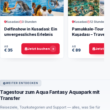
Kusadasi
3 Stunden
Kusadasi
12 Stunden
Delfinshow in Kusadasi: Ein
Pamukkale-Tour ab
unvergessliches Erlebnis
Kuşadası – Travert
Hierapolis
AB
AB
Jetzt buchen
Jetzt b
€ 35
€ 89
WEITER ENTDECKEN
Tagestour zum Aqua Fantasy Aquapark mit
Transfer
Reiseziele, Tourkategorien und Support — alles, was Sie für