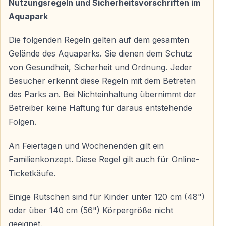
Nutzungsregeln und Sicherheitsvorschriften im
Aquapark
Kinderbereiche — Sicherer Wasserspaß für Die
Die folgenden Regeln gelten auf dem gesamten
Kleinen
Gelände des Aquaparks. Sie dienen dem Schutz
Aqua Fantasy ist besonders familienfreundlich —
von Gesundheit, Sicherheit und Ordnung. Jeder
speziell gestaltete Kinderbereiche garantieren
Besucher erkennt diese Regeln mit dem Betreten
Sicherheit und Spielspaß.
des Parks an. Bei Nichteinhaltung übernimmt der
Betreiber keine Haftung für daraus entstehende
Piratenschiff und U-Boot-Thema
Folgen.
Ein lebensgroßes Piratenschiff und ein U-Boot in
An Feiertagen und Wochenenden gilt ein
flachem Wasser ermöglichen Kindern unbeschwertes
Familienkonzept. Diese Regel gilt auch für Online-
Spielen.
Ticketkäufe.
Mini-Rutschen, Wasserspiele und interaktive Zonen
Einige Rutschen sind für Kinder unter 120 cm (48")
sorgen für Unterhaltung den ganzen Tag über.
oder über 140 cm (56") Körpergröße nicht
geeignet.