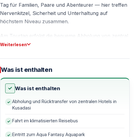
Tag für Familien, Paare und Abenteurer — hier treffen
Nervenkitzel, Sicherheit und Unterhaltung auf
höchstem Niveau zusammen.
Am Tourtag erfolgt die bequeme Abholung von zentral
gelegenen Hotels in Kuşadası mit klimatisierten
Weiterlesen
Fahrzeugen — Sie erreichen den Aquapark stressfrei
und direkt zum Eingang.
Was ist enthalten
Was Sie im Aqua Fantasy Aquapark Erwartet
Was ist enthalten
Der Aqua Fantasy Aquapark wurde von der
Abholung und Rücktransfer von zentralen Hotels in
renommierten US-amerikanischen Designfirma
NBGS
Kusadasi
(Texas)
entworfen — moderne Anlagen, hohe
Sicherheitsstandards und eine beeindruckende Vielfalt
Fahrt im klimatisierten Reisebus
an Attraktionen zeichnen den Park aus.
Eintritt zum Aqua Fantasy Aquapark