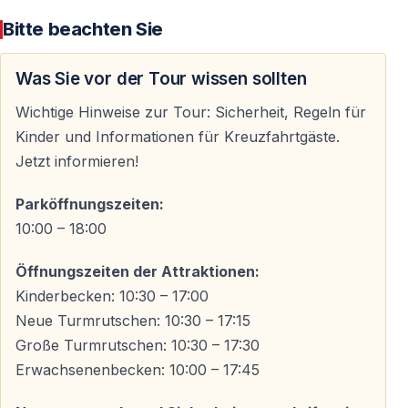
perfekt aufeinander abgestimmt.
Bitte beachten Sie
Rutschen für Adrenalinliebhaber
Was Sie vor der Tour wissen sollten
Schnelle Body-Slides, kurvenreiche Röhrenrutschen
und Rafting-Rutschen sorgen für intensive Erlebnisse
Wichtige Hinweise zur Tour: Sicherheit, Regeln für
und pure Begeisterung.
Kinder und Informationen für Kreuzfahrtgäste.
Jetzt informieren!
Jeder Turm bietet verschiedene Schwierigkeitsstufen —
Sie entscheiden selbst, wie aufregend Ihr Tag sein soll.
Parköffnungszeiten:
10:00 – 18:00
Wellenbecken und Lazy River
Öffnungszeiten der Attraktionen:
Das große Wellenbecken vermittelt echtes
Kinderbecken: 10:30 – 17:00
Meeresfeeling — sicher und abwechslungsreich.
Neue Turmrutschen: 10:30 – 17:15
Große Turmrutschen: 10:30 – 17:30
Der Lazy River lädt zum entspannten Treibenlassen ein
Erwachsenenbecken: 10:00 – 17:45
— ideal, um zwischen den Attraktionen neue Energie
zu tanken.