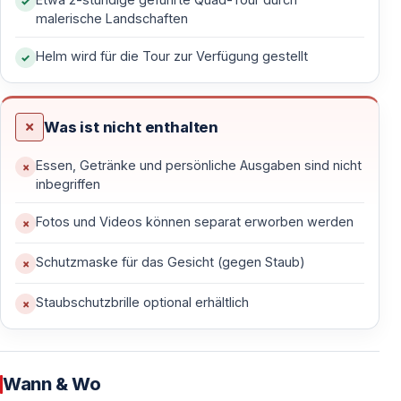
malerische Landschaften
— Schattige Pinienwälder mit natürlichen Waldwegen
— Bergige Offroad-Strecken mit Weitblick auf das
Helm wird für die Tour zur Verfügung gestellt
Taurusgebirge
— Felsige Abschnitte und natürliche Täler
— Ruhige Wege abseits der Touristenorte
Was ist nicht enthalten
— Kleine Bergdörfer und ländliche Regionen
Essen, Getränke und persönliche Ausgaben sind nicht
inbegriffen
Diese Kombination macht die Quad Safari in Kemer
besonders landschaftsintensiv.
Fotos und Videos können separat erworben werden
Schutzmaske für das Gesicht (gegen Staub)
Geführte Tour mit Fokus auf Sicherheit
Staubschutzbrille optional erhältlich
Die gesamte Safari wird von erfahrenen Guides
begleitet. Sie geben klare Anweisungen, passen das
Tempo der Gruppe an und sorgen dafür, dass alle
Wann & Wo
Teilnehmer sicher unterwegs sind.