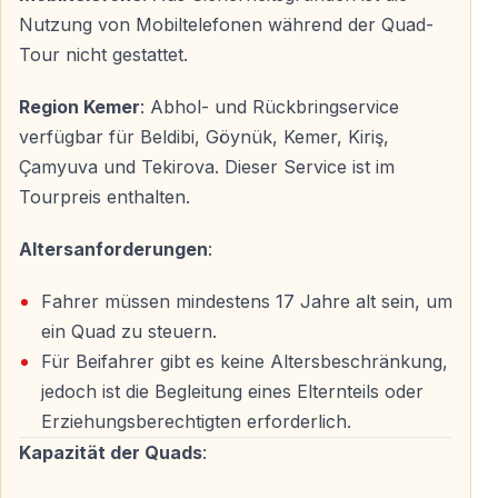
Hotelabholung und Vorbereitung
Nutzung von Mobiltelefonen während der Quad-
Die Abholung erfolgt direkt von Hotels in folgenden
Tour nicht gestattet.
Regionen:
Region Kemer
: Abhol- und Rückbringservice
— Kemer
verfügbar für Beldibi, Göynük, Kemer, Kiriş,
— Beldibi
Çamyuva und Tekirova. Dieser Service ist im
— Göynük
Tourpreis enthalten.
— Kiriş
Altersanforderungen
:
— Çamyuva
— Tekirova
Fahrer müssen mindestens 17 Jahre alt sein, um
ein Quad zu steuern.
Nach der Ankunft an der Quad-Station erhalten Sie
Für Beifahrer gibt es keine Altersbeschränkung,
Helm und Sicherheitseinweisung. Anschließend folgt
jedoch ist die Begleitung eines Elternteils oder
eine Testfahrt auf vorbereitetem Gelände.
Erziehungsberechtigten erforderlich.
Kapazität der Quads
:
Quad Safari — ca. 1,5 Stunden Fahrzeit