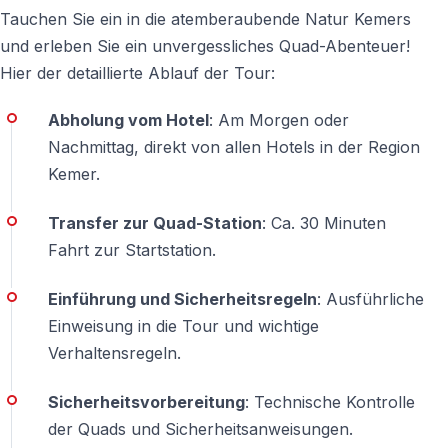
Tauchen Sie ein in die atemberaubende Natur Kemers
— Gesamtdauer inkl. Transfer: ca. 4–5 Stunden
und erleben Sie ein unvergessliches Quad-Abenteuer!
Der genaue Ablauf kann je nach Hotelstandort und
Hier der detaillierte Ablauf der Tour:
Gruppengröße variieren.
Abholung vom Hotel
: Am Morgen oder
Nachmittag, direkt von allen Hotels in der Region
Buchung & Verfügbarkeit
Kemer.
Die Kemer Quad Safari zählt zu den beliebtesten
Transfer zur Quad-Station
: Ca. 30 Minuten
Outdoor-Aktivitäten der Region. Besonders in der
Fahrt zur Startstation.
Hauptsaison wird eine
frühzeitige Buchung
empfohlen.
Einführung und Sicherheitsregeln
: Ausführliche
Einweisung in die Tour und wichtige
— Kostenlose Stornierung bis 48 Stunden vor
Verhaltensregeln.
Tourbeginn
Sicherheitsvorbereitung
: Technische Kontrolle
der Quads und Sicherheitsanweisungen.
Häufig gestellte Fragen