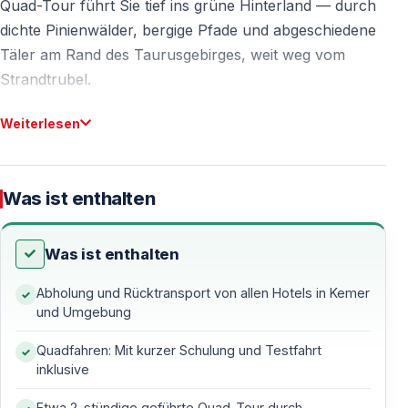
Quad-Tour führt Sie tief ins grüne Hinterland — durch
dichte Pinienwälder, bergige Pfade und abgeschiedene
Täler am Rand des Taurusgebirges, weit weg vom
Strandtrubel.
Hier erleben Sie Kemer von seiner ursprünglichen
Weiterlesen
Seite — mit frischer Bergluft, eindrucksvollen
Panoramen und authentischem Offroad-Fahrgefühl.
Was ist enthalten
Warum eine Quad Safari in Kemer?
Was ist enthalten
Natur pur — Pinienwälder und Taurusgebirge
Abholung und Rücktransport von allen Hotels in Kemer
und Umgebung
Die Landschaft rund um Kemer zählt zu den schönsten
Offroad-Gebieten der Region. Die Route verbindet
Quadfahren: Mit kurzer Schulung und Testfahrt
unterschiedliche Geländeformen zu einem
inklusive
abwechslungsreichen Fahrerlebnis.
Etwa 2-stündige geführte Quad-Tour durch