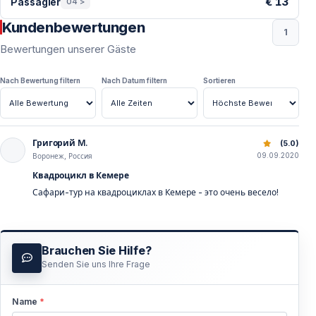
€ 13
Passagier
04 >
Kundenbewertungen
1
Bewertungen unserer Gäste
Nach Bewertung filtern
Nach Datum filtern
Sortieren
Григорий M.
Quad Safari Kemer | Pinienwald & Bergpfade Offroad Tour
(5.0)
09.09.2020
Воронеж, Россия
Квадроцикл в Кемере
Сафари-тур на квадроциклах в Кемере - это очень весело!
Brauchen Sie Hilfe?
Senden Sie uns Ihre Frage
Name
*