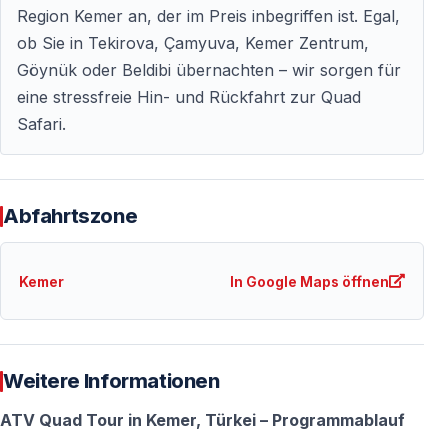
Nicht geeignet für Schwangere sowie Personen mit
Region Kemer an, der im Preis inbegriffen ist. Egal,
schweren Rücken- oder Gelenkproblemen.
ob Sie in Tekirova, Çamyuva, Kemer Zentrum,
Göynük oder Beldibi übernachten – wir sorgen für
eine stressfreie Hin- und Rückfahrt zur Quad
Was sollten Sie mitbringen?
Safari.
— Bequeme Kleidung, die schmutzig werden darf
— Geschlossene Sportschuhe
— Sonnenbrille
Abfahrtszone
— Halstuch oder Bandana gegen Staub
— Sonnenschutzmittel
Kemer
In Google Maps öffnen
Hinweis: Staub gehört zur Offroad-Tour — tragen Sie
nichts, was sauber bleiben muss.
Weitere Informationen
Dauer & Organisation
ATV Quad Tour in Kemer, Türkei – Programmablauf
— Reine Fahrzeit: ca. 1,5 Stunden