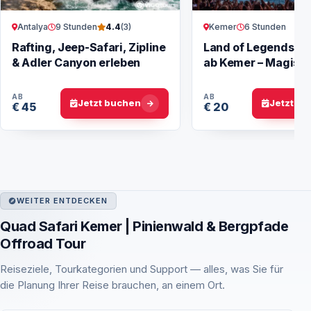
Antalya
9 Stunden
Kemer
6 Stunden
4.4
(3)
Rafting, Jeep-Safari, Zipline
Land of Legends N
& Adler Canyon erleben
ab Kemer – Magisc
Spektakel
AB
AB
Jetzt buchen
Jetzt b
€ 45
€ 20
WEITER ENTDECKEN
Quad Safari Kemer | Pinienwald & Bergpfade
Offroad Tour
Reiseziele, Tourkategorien und Support — alles, was Sie für
die Planung Ihrer Reise brauchen, an einem Ort.