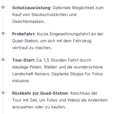
Benötige ich einen Führerschein?
Schutzausrüstung
: Optionale Möglichkeit zum
Nein, ein Führerschein ist nicht erforderlich.
Kauf von Staubschutzbrillen und
Gesichtsmasken.
Ist die Tour für Anfänger geeignet?
Ja. Die meisten Teilnehmer fahren zum ersten Mal
Probefahrt
: Kurze Eingewöhnungsfahrt an der
Quad.
Quad-Station, um sich mit dem Fahrzeug
vertraut zu machen.
Wie wird die Sicherheit gewährleistet?
Durch professionelle Guides, Pflichthelme und
Tour-Start
: Ca. 1,5 Stunden Fahrt durch
kontrolliertes Tempo.
staubige Pisten, Wälder und die wunderschöne
Landschaft Kemers. Geplante Stopps für Fotos
Findet die Tour in Gruppen statt?
inklusive.
Ja, die Quad Safari wird als geführte Gruppentour
durchgeführt.
Rückkehr zur Quad-Station
: Abschluss der
Tour mit Zeit, um Fotos und Videos als Andenken
Wird es staubig?
anzusehen oder zu kaufen.
Ja, Staub ist Teil des Offroad-Erlebnisses.