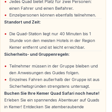
Jedes Quad bietet Platz für zwei Personen:
Die eigentliche Safari dauert rund
1,5 Stunden
und
einen Fahrer und einen Beifahrer.
führt durch abwechslungsreiches Gelände.
Einzelpersonen können ebenfalls teilnehmen.
Standort und Zeit
:
— Wald- und Forstwege
— Bergpfade mit Panorama
Die Quad-Station liegt nur 40 Minuten bis 1
— Felsige Offroad-Abschnitte
Stunde von den meisten Hotels in der Region
— Natürliche Täler und ruhige Gebiete
Kemer entfernt und ist leicht erreichbar.
Sicherheits- und Gruppenregeln
:
Mehrere kurze Stopps bieten Gelegenheit für Erholung
und Fotos mit Berg- und Waldkulisse. Nach der Tour
Teilnehmer müssen in der Gruppe bleiben und
kehren Sie zur Basis zurück und können sich vor dem
den Anweisungen des Guides folgen.
Rücktransfer reinigen.
Einzelnes Fahren außerhalb der Gruppe ist aus
Sicherheitsgründen strengstens untersagt.
Buchen Sie Ihre Kemer Quad Safari noch heute!
Praktische Informationen
Erleben Sie ein spannendes Abenteuer auf Quads
Im Preis enthalten
in Kemer! Entdecken Sie atemberaubende