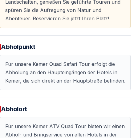
Landschaften, genießen Sie geführte Touren und
— Hoteltransfer (Hin- und Rückfahrt)
spüren Sie die Aufregung von Natur und
— Quad-Nutzung für ca. 1,5 Stunden
Abenteuer. Reservieren Sie jetzt Ihren Platz!
— Schutzhelm (Pflicht)
— Professionelle Guides
— Versicherung
Abholpunkt
— Sicherheitseinweisung und Testfahrt
Nicht enthalten:
Für unsere Kemer Quad Safari Tour erfolgt die
Halstücher oder Schutzbrillen (optional vor Ort),
Abholung an den Haupteingängen der Hotels in
Getränke, optionale professionelle Fotos.
Kemer, die sich direkt an der Hauptstraße befinden.
Teilnahmebedingungen
Abholort
— Mindestalter Fahrer: ca. 17 Jahre
— Kinder als Beifahrer: möglich mit Erwachsenen
Für unsere Kemer ATV Quad Tour bieten wir einen
— Führerschein: nicht erforderlich
Abhol- und Bringservice von allen Hotels in der