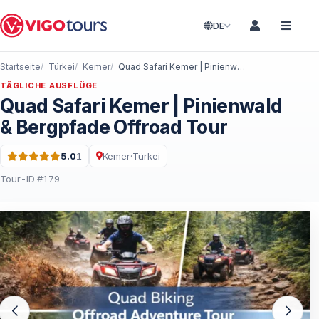
DE
Startseite
Türkei
Kemer
Quad Safari Kemer | Pinienwald & Bergpfade Offroad Tour
TÄGLICHE AUSFLÜGE
Quad Safari Kemer | Pinienwald
& Bergpfade Offroad Tour
5.0
1
Kemer
·
Türkei
Bewertung: 5.0 von 5 · 1 Bewertungen
Tour-ID #179