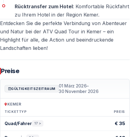
Rücktransfer zum Hotel
: Komfortable Rückfahrt
Können zwei Personen ein Quad nutzen?
zu Ihrem Hotel in der Region Kemer.
Ja, je nach Verfügbarkeit sind die Quads für zwei
Entdecken Sie die perfekte Verbindung von Abenteuer
Personen geeignet.
und Natur bei der ATV Quad Tour in Kemer – ein
Highlight für alle, die Action und beeindruckende
Landschaften lieben!
Weitere Kemer Touren & Aktivitäten
Entdecken Sie neben der Quad Safari viele weitere
Ausflüge, Abenteuer- und Freizeitangebote in der
Preise
Region Kemer auf
Kemer Touren und Aktivitäten
01 März 2026
–
GÜLTIGKEITSZEITRAUM
30 November 2026
und gestalten Sie Ihren Urlaub abwechslungsreich und
aktiv.
KEMER
TICKETTYP
PREIS
Preise — Kemer
€ 35
Quad/Fahrer
17 >