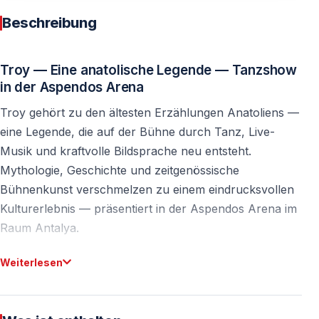
Beschreibung
Troy — Eine anatolische Legende — Tanzshow
in der Aspendos Arena
Troy gehört zu den ältesten Erzählungen Anatoliens —
eine Legende, die auf der Bühne durch Tanz, Live-
Musik und kraftvolle Bildsprache neu entsteht.
Mythologie, Geschichte und zeitgenössische
Bühnenkunst verschmelzen zu einem eindrucksvollen
Kulturerlebnis — präsentiert in der Aspendos Arena im
Raum Antalya.
Diese Produktion ist kein gewöhnliches Event — sie ist
Weiterlesen
lebendige Kultur aus Anatolien.