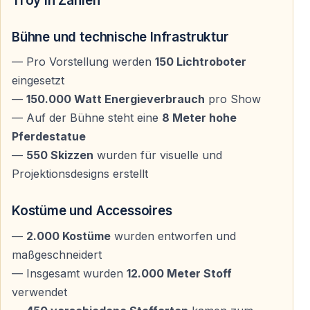
Troy in Zahlen
Geschichte von Troy mit dynamischer Choreografie,
Live-Musik und intensiver Bühnenpräsenz zum Leben.
Bühne und technische Infrastruktur
Nach mehr als dreitausend Jahren kehrt diese Legende
nach Anatolien zurück — nicht als Text, sondern als
— Pro Vorstellung werden
150 Lichtroboter
kraftvolles Live-Erlebnis.
eingesetzt
—
150.000 Watt Energieverbrauch
pro Show
Jede Szene transportiert zeitlose Emotionen —
— Auf der Bühne steht eine
8 Meter hohe
Heldenmut, Verrat, Hoffnung und Opferbereitschaft.
Pferdestatue
—
550 Skizzen
wurden für visuelle und
Projektionsdesigns erstellt
Lebendige Bühne statt Kinoleinwand
Auch wenn Troy aus dem Kino bekannt ist — diese
Kostüme und Accessoires
Inszenierung gehört ausschließlich der Bühne. Keine
—
2.000 Kostüme
wurden entworfen und
Filmeffekte, keine Projektionen — nur Bewegung,
maßgeschneidert
Rhythmus und unmittelbare Emotionen.
— Insgesamt wurden
12.000 Meter Stoff
verwendet
Ein direkter Zugang zur Kunst — unverfälscht und