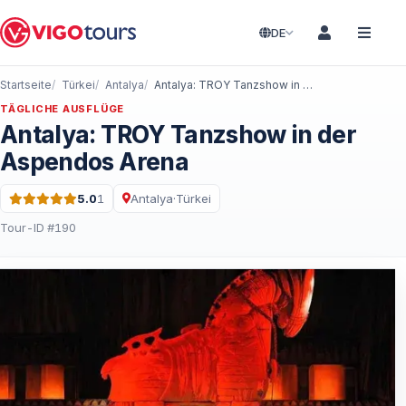
DE
Startseite
Türkei
Antalya
Antalya: TROY Tanzshow in der Aspendos Arena
TÄGLICHE AUSFLÜGE
Antalya: TROY Tanzshow in der
Aspendos Arena
5.0
1
Antalya
·
Türkei
Bewertung: 5.0 von 5 · 1 Bewertungen
Tour-ID #190