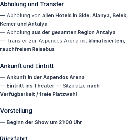
Wie lange dauert die Vorstellung?
Abholung und Transfer
Etwa zwei Stunden.
— Abholung von
allen Hotels in Side, Alanya, Belek,
Kemer und Antalya
Handelt es sich um Tanz oder Theater?
— Abholung
aus der gesamten Region Antalya
— Transfer zur Aspendos Arena mit
klimatisiertem,
Es ist eine Tanz- und Live-Musik-Show mit starken
rauchfreiem Reisebus
theatralischen Elementen.
Ankunft und Eintritt
Benötige ich historische Vorkenntnisse?
—
Ankunft in der Aspendos Arena
Nein — die Geschichte wird visuell durch Bewegung
—
Eintritt ins Theater
— Sitzplätze
nach
und Musik erzählt und ist für alle verständlich.
Verfügbarkeit / freie Platzwahl
Vorstellung
—
Beginn der Show um 21:00 Uhr
Rückfahrt