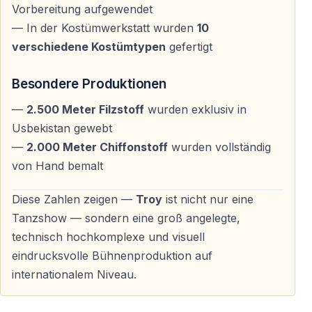
— Keine eigene Anreiseplanung notwendig
Vorbereitung aufgewendet
— Entspannter und gut organisierter Kulturabend
— In der Kostümwerkstatt wurden
10
verschiedene Kostümtypen
gefertigt
Warum Troy von Antalya aus erleben?
Besondere Produktionen
—
2.500 Meter Filzstoff
wurden exklusiv in
Einzigartiges Kulturerlebnis
Usbekistan gewebt
— Bühneninterpretation einer der berühmtesten
—
2.000 Meter Chiffonstoff
wurden vollständig
Legenden der Welt
von Hand bemalt
— Verbindung von anatolischem Erbe und
Weltgeschichte
Diese Zahlen zeigen —
Troy
ist nicht nur eine
Tanzshow — sondern eine groß angelegte,
Produktion auf internationalem Niveau
technisch hochkomplexe und visuell
eindrucksvolle Bühnenproduktion auf
— Renommierte Qualität von Fire of Anatolia
internationalem Niveau.
— Live-Musik, ausdrucksstarker Tanz und visuelles
Storytelling