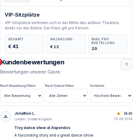
VIP-Sitzplätze
VIP-Sitzplätze befinden sich in der Mitte des antiken Theaters,
direkt vor der Bühne. Der Preis gilt pro Person.
GESAMT
ANZAHLUNG
MAX. PRO
BESTELLUNG
€ 41
€ 12
20
Kundenbewertungen
1
Bewertungen unserer Gäste
Nach Bewertung filtern
Nach Datum filtern
Sortieren
Jonathon L.
Antalya: TROY Tanzshow in der Aspendos Arena
(5.0)
JL
10.06.2019
London, United Kingdom
Troy dance show at Aspendos
A fascinating story and a great dance show