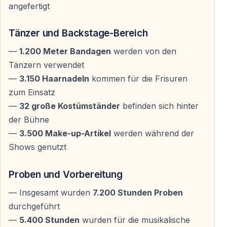
Antalya
angefertigt
Die Aspendos Arena im Raum Antalya bietet eine
Tänzer und Backstage-Bereich
monumentale und stimmungsvolle Kulisse für diese
epische Produktion. Das offene Raumkonzept, die
—
1.200 Meter Bandagen
werden von den
Größe der Bühne und die besondere Atmosphäre
Tänzern verwendet
verstärken die Wirkung jeder Bewegung.
—
3.150 Haarnadeln
kommen für die Frisuren
zum Einsatz
Der Ort wird Teil der Erzählung.
—
32 große Kostümständer
befinden sich hinter
der Bühne
—
3.500 Make-up-Artikel
werden während der
Transfer — Abholung und Rücktransfer von
Shows genutzt
Hotels in Antalya
Für die Troy-Tanzshow in der Aspendos Arena wird ein
Proben und Vorbereitung
Abhol- und Rücktransferservice von allen Hotels in
— Insgesamt wurden
7.200 Stunden Proben
Antalya angeboten.
durchgeführt
— Bequemer Transfer aus allen Hotelzonen in Antalya
—
5.400 Stunden
wurden für die musikalische