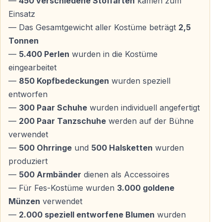
—
450 verschiedene Stoffarten
kamen zum
intensiv.
Einsatz
— Das Gesamtgewicht aller Kostüme beträgt
2,5
Von Homer inspirierte Choreografie
Tonnen
—
5.400 Perlen
wurden in die Kostüme
Die Choreografie von Troy stammt von Mustafa
eingearbeitet
Erdoğan und orientiert sich an den epischen
—
850 Kopfbedeckungen
wurden speziell
Erzählungen Homers. Zentrale Symbole — allen voran
entworfen
das Trojanische Pferd — werden visuell kraftvoll
—
300 Paar Schuhe
wurden individuell angefertigt
umgesetzt.
—
200 Paar Tanzschuhe
werden auf der Bühne
verwendet
In dreizehn eindrucksvollen Szenen erleben die
—
500 Ohrringe
und
500 Halsketten
wurden
Zuschauer eine Reise durch mehr als 3.000 Jahre
produziert
Geschichte — von antiken Schlachten bis zu
—
500 Armbänder
dienen als Accessoires
universellen menschlichen Gefühlen.
— Für Fes-Kostüme wurden
3.000 goldene
Münzen
verwendet
Aspendos Arena — Ikonische Spielstätte bei
—
2.000 speziell entworfene Blumen
wurden