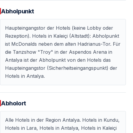
Komfortable Anreise ab Antalya
Abholpunkt
— Abholung und Rücktransfer von allen Hotels in
Antalya
Haupteingangstor der Hotels (keine Lobby oder
— Kulturgenuss ohne organisatorischen Aufwand
Rezeption). Hotels in Kaleiçi (Altstadt): Abholpunkt
ist McDonalds neben dem alten Hadrianus-Tor. Für
die Tanzshow "Troy" in der Aspendos Arena in
Häufig gestellte Fragen
Antalya ist der Abholpunkt von den Hotels das
Haupteingangstor (Sicherheitseingangspunkt) der
Was ist „Troy — Eine anatolische Legende“?
Hotels in Antalya.
Eine groß angelegte Tanz- und Musikproduktion von
Fire of Anatolia — inspiriert von Homers epischen
Erzählungen über Troy.
Abholort
Wo findet die Aufführung statt?
Alle Hotels in der Region Antalya. Hotels in Kundu,
Die Show wird in der Aspendos Arena im Raum
Hotels in Lara, Hotels in Antalya, Hotels in Kaleiçi