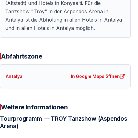
Antalya aufgeführt.
(Altstadt) und Hotels in Konyaalti. Für die
Tanzshow "Troy" in der Aspendos Arena in
Ist der Transfer von Hotels in Antalya
Antalya ist die Abholung in allen Hotels in Antalya
inklusive?
und in allen Hotels in Antalya möglich.
Ja — Abholung und Rücktransfer von allen Hotels in
Antalya sind inbegriffen.
Abfahrtszone
Ist die Show für Kinder geeignet?
Ja — die Aufführung ist für alle Altersgruppen geeignet
Antalya
In Google Maps öffnen
und enthält keine gesprochenen Dialoge.
Besteht ein Bezug zum Film „Troy“?
Weitere Informationen
Nein — die Inszenierung basiert auf der ursprünglichen
Legende und den Epen Homers — nicht auf der
Tourprogramm — TROY Tanzshow (Aspendos
Hollywood-Verfilmung.
Arena)