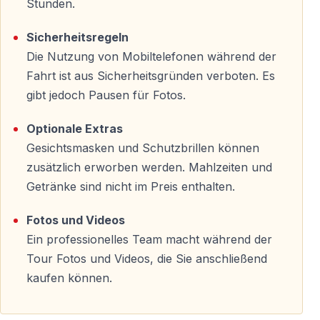
Stunden.
—
Mahmutlar
(östlich von Alanya)
—
Oba
(westlich vom Zentrum)
Sicherheitsregeln
—
Avsallar
(weiter westlich)
Die Nutzung von Mobiltelefonen während der
—
Konakli
(Resortbereich)
Fahrt ist aus Sicherheitsgründen verboten. Es
—
Nahegelegene Gebiete
gibt jedoch Pausen für Fotos.
Wichtig:
Geben Sie bei der Buchung Ihren
Optionale Extras
Hotelnamen an.
Gesichtsmasken und Schutzbrillen können
zusätzlich erworben werden. Mahlzeiten und
Abholzeit:
08:00–08:30 Uhr
Getränke sind nicht im Preis enthalten.
Rückkehr:
14:30–15:00 Uhr
Fotos und Videos
Die Buggy-Route ab Alanya
Ein professionelles Team macht während der
Tour Fotos und Videos, die Sie anschließend
Wilde Bergpfade fernab der Touristengebiete
kaufen können.
Die Route führt Sie weit weg von Alanyas Stränden
und Einkaufsstraßen — in authentische Bergwildnis: