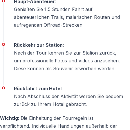
Haupt-Abenteuer
:
Genießen Sie 1,5 Stunden Fahrt auf
Vormittag: Überfüllter Cleopatra-Strand
abenteuerlichen Trails, malerischen Routen und
Mittag: Menschenleere Bergpfade
aufregenden Offroad-Strecken.
Vormittag: Touristenshops und Restaurants
Mittag: Pinienwälder und staubige Trails
Rückkehr zur Station
:
Nach der Tour kehren Sie zur Station zurück,
Vormittag: Burg-Selfies
um professionelle Fotos und Videos anzusehen.
Mittag: Adrenalin und Schlamm
Diese können als Souvenir erworben werden.
Diese Tour ist für Reisende
, die authentische
Erlebnisse suchen, nicht nur Postkartenmotive.
Rückfahrt zum Hotel
:
Nach Abschluss der Aktivität werden Sie bequem
Was ist im Preis enthalten?
zurück zu Ihrem Hotel gebracht.
Rundum-sorglos-Paket
Wichtig
: Die Einhaltung der Tourregeln ist
—
Hoteltransfer
(Hin- und Rückfahrt von Alanya-
verpflichtend. Individuelle Handlungen außerhalb der