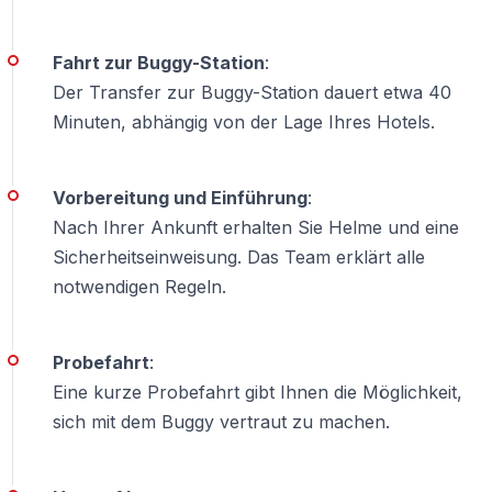
— Keine Offroad-Erfahrung erforderlich
Fahrt zur Buggy-Station
:
Nicht geeignet für:
Der Transfer zur Buggy-Station dauert etwa 40
Minuten, abhängig von der Lage Ihres Hotels.
— Schwangere Frauen
— Personen mit Rücken- oder Nackenverletzungen
— Kinder unter 6 Jahren
Vorbereitung und Einführung
:
Nach Ihrer Ankunft erhalten Sie Helme und eine
Was macht die Alanya Buggy Safari anders?
Sicherheitseinweisung. Das Team erklärt alle
notwendigen Regeln.
Erleben Sie das echte Alanya-Hinterland
Die meisten Alanya-Touren konzentrieren sich auf
Probefahrt
:
Küstenattraktionen — Bootsfahrten, Burgbesuche,
Eine kurze Probefahrt gibt Ihnen die Möglichkeit,
Beach-Clubs. Diese Tour verfolgt einen völlig anderen
sich mit dem Buggy vertraut zu machen.
Ansatz:
Der Kontrast: