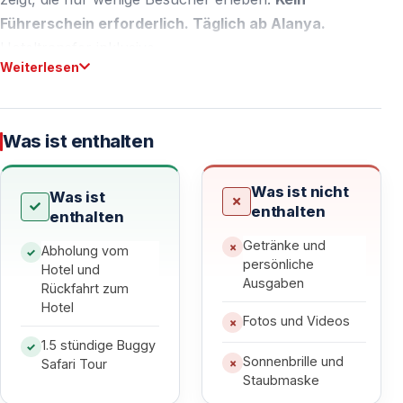
Führerschein erforderlich. Täglich ab Alanya.
Hoteltransfer inklusive.
Weiterlesen
Warum Alanya-Gäste dieses Abenteuer wählen
Was ist enthalten
Entdecken Sie Alanyas versteckte Bergseite
Alanya ist bekannt für seine mittelalterliche Burg, den
Was ist nicht
Was ist
Cleopatra-Strand und das lebhafte Nachtleben. Doch
enthalten
enthalten
hinter den Küstenattraktionen liegt eine völlig andere
Getränke und
Landschaft — das raue Taurusgebirge mit Trails, die
Abholung vom
persönliche
Hotel und
nur wenige Touristen erkunden.
Ausgaben
Rückfahrt zum
Hotel
Was diese Tour besonders macht:
Fotos und Videos
1.5 stündige Buggy
—
Den Massen entkommen
— Massentourismus
Sonnenbrille und
Safari Tour
hinter sich lassen
Staubmaske