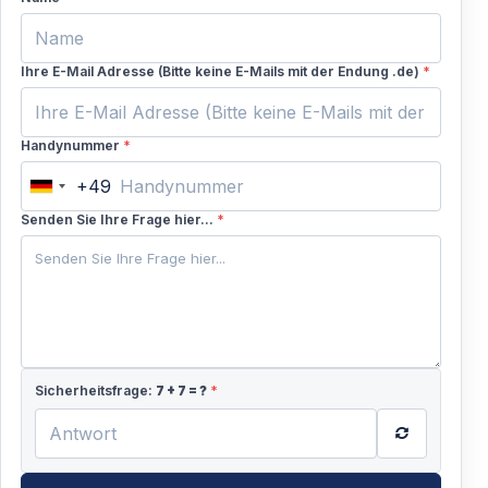
— Sicherheitsgurte für beide Sitze
Ergebnis:
Sicheres Abenteuer mit Tausenden
Ihre E-Mail Adresse (Bitte keine E-Mails mit der Endung .de)
*
zufriedenen Gästen jährlich.
Handynummer
*
Praktische Informationen für Alanya-Gäste
+49
Germany
Was Sie wissen sollten
+49
Senden Sie Ihre Frage hier...
*
Buchung:
— Online-Buchung empfohlen (bessere Preise als
Hotel-Schalter)
— Sofortige Bestätigung per E-Mail
Sicherheitsfrage:
7
+
7
= ?
*
— Kostenlose Stornierung bis 48 Stunden vorher
Was mitbringen: