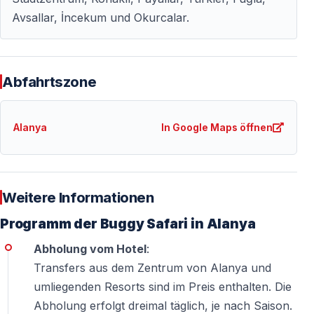
Geeignet für Abenteuerlustige
Avsallar, İncekum und Okurcalar.
Ideal für:
—
Paare
, die Abenteuer jenseits der Strandresorts
suchen
Abfahrtszone
—
Freundesgruppen
, die echte Outdoor-Action wollen
—
Familien mit Kindern ab 6 Jahren
Alanya
In Google Maps öffnen
—
Alleinreisende
, die andere Abenteurer treffen
möchten
—
Aktivurlauber
, die typischer Touristenaktivitäten
müde sind
Weitere Informationen
Programm der Buggy Safari in Alanya
Voraussetzungen:
Abholung vom Hotel
:
—
Fahrer:
Mindestalter 18 Jahre (kein Führerschein
Transfers aus dem Zentrum von Alanya und
nötig)
umliegenden Resorts sind im Preis enthalten. Die
—
Beifahrer:
Ab 6 Jahren
Abholung erfolgt dreimal täglich, je nach Saison.
— Normale Fitness ausreichend