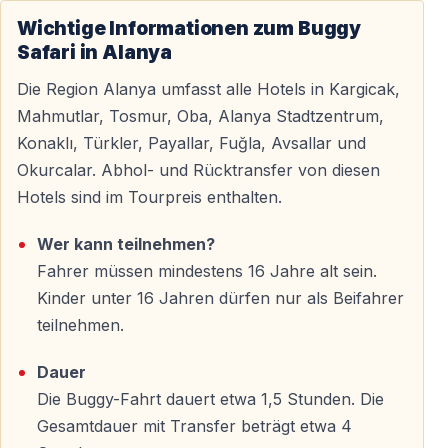
10:00–10:30 Uhr:
Ankunft an der Buggy-Basis im
Wichtige Informationen zum Buggy
Taurusgebirge
Safari in Alanya
10:30–10:45 Uhr:
Sicherheitseinweisung +
Ausrüstungsverteilung
Die Region Alanya umfasst alle Hotels in Kargicak,
10:45–12:30 Uhr:
1,5 Stunden Offroad-Fahrt
Mahmutlar, Tosmur, Oba, Alanya Stadtzentrum,
12:30–13:00 Uhr:
Rückkehr zur Basis
Konaklı, Türkler, Payallar, Fuğla, Avsallar und
14:30–15:00 Uhr:
Zurück in Alanya
Okurcalar. Abhol- und Rücktransfer von diesen
Hotels sind im Tourpreis enthalten.
Perfektes Timing:
Zurück für ein spätes Mittagessen
oder Nachmittag am Strand.
Wer kann teilnehmen?
Fahrer müssen mindestens 16 Jahre alt sein.
Hoteltransfer von Alanya
Kinder unter 16 Jahren dürfen nur als Beifahrer
teilnehmen.
Transfer aus allen Stadtteilen
Dauer
Abholung inklusive von:
Die Buggy-Fahrt dauert etwa 1,5 Stunden. Die
Gesamtdauer mit Transfer beträgt etwa 4
—
Alanya Zentrum
(Nähe Burg und Hafen)