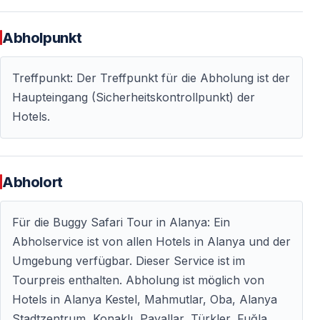
Das Gelände:
Abholpunkt
—
Waldwege
durch dichte Pinienwälder
Treffpunkt: Der Treffpunkt für die Abholung ist der
—
Felsige Bergpfade
mit Höhenunterschieden
Haupteingang (Sicherheitskontrollpunkt) der
—
Staub- und Schlammstrecken
— echtes Offroad-
Hotels.
Erlebnis
—
Aussichtspunkte
mit Blick auf Täler
—
Unberührte Natur
statt Touristenpfade
Abholort
Fahrzeuge:
2-Sitzer Automatik-Buggys
Schwierigkeit:
Anfängerfreundlich
Für die Buggy Safari Tour in Alanya: Ein
Fahrtzeit:
Ca. 1,5 Stunden
Abholservice ist von allen Hotels in Alanya und der
Umgebung verfügbar. Dieser Service ist im
Wer kann an der Alanya Buggy Safari
Tourpreis enthalten. Abholung ist möglich von
teilnehmen?
Hotels in Alanya Kestel, Mahmutlar, Oba, Alanya
Stadtzentrum, Konaklı, Payallar, Türkler, Fuğla,