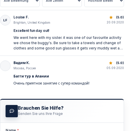
Vor der Abfahrt:
Louise F.
Buggy Safari ab Alanya — Verstecktes Bergabenteuer
(5.0)
— Ausführliche Sicherheitseinweisung
LF
20.09.2020
Brighton, United Kingdom
— Qualitätsgeprüfte Helme und Schutzbrillen
Excellent fun day out!
— Fahrzeuginspektion durch Guides
We went here with my sister. it was one of our favourite activity
we chose the buggy's. Be sure to take a towels and change of
Während der Tour:
clothes and some good sun glasses it gets very muddy wet and
dusty. Otherwise you have to pay for them. The pic's we got
were amazing. All the staff are very lovely too . It was such a
— Guides führen den Konvoi an — Sie folgen
Вадим K.
Buggy Safari ab Alanya — Verstecktes Bergabenteuer
(5.0)
good day =) thank you so much!
05.09.2020
Москва, Россия
— Regelmäßige Stopps zum Sammeln
Багги тур в Алании
— Klare Kommunikation per Handzeichen
Очень приятное занятие с супер командой!
— Erste-Hilfe-Set verfügbar
Die Fahrzeuge:
Brauchen Sie Hilfe?
— Gut gewartete moderne Buggys
Senden Sie uns Ihre Frage
— Automatikgetriebe — einfach zu fahren
— Komfortable Federung
Name
*