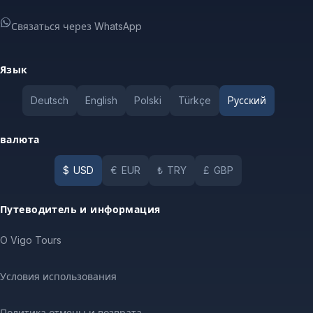
Связаться через WhatsApp
Язык
Deutsch
English
Polski
Türkçe
Pусский
валюта
$
USD
€
EUR
₺
TRY
£
GBP
Путеводитель и информация
O Vigo Tours
Условия использования
Политика отмены и возврата