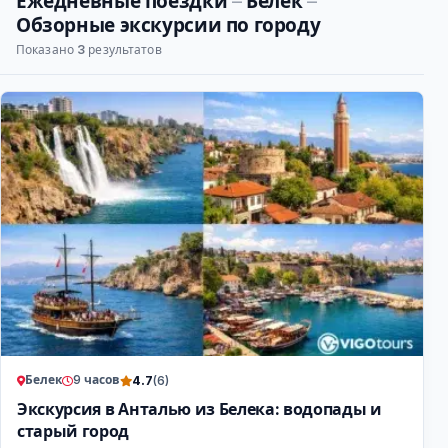
Ежедневные поездки
–
Белек
–
Обзорные экскурсии по городу
Показано
3
результатов
Белек
9 часов
4.7
(6)
Экскурсия в Анталью из Белека: водопады и
старый город