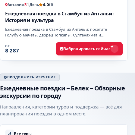
Анталия
1 День
4.0
(1)
Ежедневная поездка в Стамбул из Антальи:
История и культура
Ежедневная поездка в Стамбул из Антальи: посетите
Голубую мечеть, дворец Топкапы, Султанахмет и
насладитесь круизом по Босфору для незабываемых
впеча…
ОТ
Забронировать сейчас
$ 287
ПРОДОЛЖИТЬ ИЗУЧЕНИЕ
Ежедневные поездки – Белек – Обзорные
экскурсии по городу
Направления, категории туров и поддержка — всё для
планирования поездки в одном месте.
Все туры