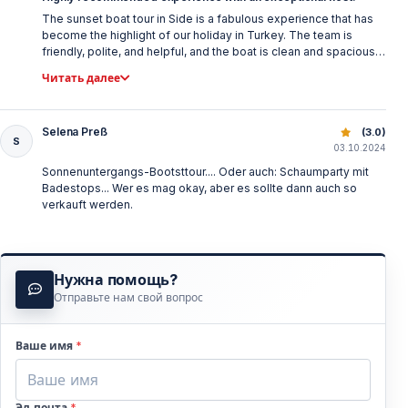
The sunset boat tour in Side is a fabulous experience that has
become the highlight of our holiday in Turkey. The team is
friendly, polite, and helpful, and the boat is clean and spacious. I
highly recommend it!
Читать далее
Selena Preß
Вечерний круиз в Сиде: закат, купание и ужин на борту
(3.0)
S
03.10.2024
Sonnenuntergangs-Bootsttour.... Oder auch: Schaumparty mit
Badestops... Wer es mag okay, aber es sollte dann auch so
verkauft werden.
Нужна помощь?
Отправьте нам свой вопрос
Ваше имя
*
Эл.почта
*