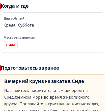
Ужин «шведский стол» и неограниченные
Когда и где
напитки
Дни событий
Во время круиза гостям предлагается ужин в
Среда, Суббота
формате «шведский стол», что позволяет выбрать
блюда по своему вкусу и наслаждаться ужином без
Место отправления
спешки.
Сиде
Ужин в формате «шведский стол»
Ужин на борту в сочетании с морским пейзажем и
Подготовьтесь заранее
закатом делает трапезу особенно приятной частью
круиза.
Вечерний круиз на закате в Сиде
Неограниченные напитки включены
Насладитесь восхитительным вечером на
Средиземном море во время живописного
В течение всего тура доступны неограниченные
круиза. Поплавайте в кристально чистых водах,
напитки: пиво, вино и безалкогольные напитки. Всё
насладитесь вкусными блюдами и расслабьтесь