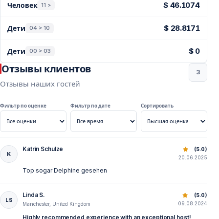
$ 46.1074
Человек
11 >
$ 28.8171
Дети
04 > 10
$ 0
Дети
00 > 03
Отзывы клиентов
3
Отзывы наших гостей
Фильтр по оценке
Фильтр по дате
Сортировать
Katrin Schulze
Вечерний круиз в Сиде: закат, купание и ужин на борту
(5.0)
K
20.06.2025
Top sogar Delphine gesehen
Linda S.
Вечерний круиз в Сиде: закат, купание и ужин на борту
(5.0)
LS
09.08.2024
Manchester, United Kingdom
Highly recommended experience with an exceptional host!