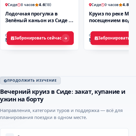
Сиде
8 часов
Сиде
9 часов
4.6
(18)
4.8
(15)
Лодочная прогулка в
Круиз по реке Ман
Зелёный каньон из Сиде |
посещением водоп
Экскурсия
базара
ОТ
ОТ
Забронировать сейчас
Забронировать се
$ 41
$ 29
ПРОДОЛЖИТЬ ИЗУЧЕНИЕ
Вечерний круиз в Сиде: закат, купание и
ужин на борту
Направления, категории туров и поддержка — всё для
планирования поездки в одном месте.