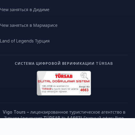
Чем заняться в Дидиме
Чем заняться в Мармарисе
Land of Legends Турция
СИСТЕМА ЦИФРОВОЙ ВЕРИФИКАЦИИ TÜRSAB
Vigo Tours – лицензированное туристическое агентство в
Турции (лицензия TÜRSAB № A4663) Главный офис: Ilıca
Mahallesi, 73. Sokak No: 5, Манавгат / Анталья, Турция |
Тел.: +90 242 763 61 00 Европейский офис: Ul. Szczygli