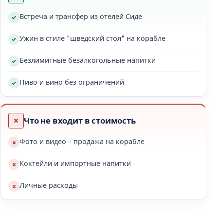
Встреча и трансфер из отелей Сиде
Развлечения для детей и взрослых
Ужин в стиле "шведский стол" на корабле
Вечерний круиз на закате в Сиде продуман так,
чтобы каждый гость нашёл для себя что-то
Безлимитные безалкогольные напитки
интересное. Профессиональная команда
аниматоров поддерживает приятную и весёлую
Пиво и вино без ограничений
атмосферу на протяжении всего круиза.
Пенная вечеринка и анимационная
Что не входит в стоимость
программа
Фото и видео - продажа на корабле
Одним из самых ярких моментов тура является
пенная вечеринка под музыку. В ней с
Коктейли и импортные напитки
удовольствием участвуют как взрослые, так и дети.
Личные расходы
Анимационные игры и шоу делают вечер
динамичным и запоминающимся.