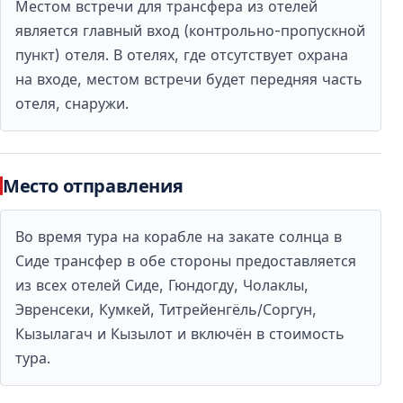
Местом встречи для трансфера из отелей
является главный вход (контрольно-пропускной
пункт) отеля. В отелях, где отсутствует охрана
Часто задаваемые вопросы (FAQ)
на входе, местом встречи будет передняя часть
отеля, снаружи.
Подходит ли круиз для детей?
Да, тур ориентирован на семьи. Для детей
предусмотрены анимационные программы, а
Место отправления
пенная вечеринка проводится в безопасных
условиях.
Во время тура на корабле на закате солнца в
Сиде трансфер в обе стороны предоставляется
Действительно ли напитки
неограниченные?
из всех отелей Сиде, Гюндогду, Чолаклы,
Эвренсеки, Кумкей, Титрейенгёль/Соргун,
Да, в стоимость включены неограниченные пиво,
Кызылагач и Кызылот и включён в стоимость
вино и безалкогольные напитки на протяжении
тура.
всего круиза.