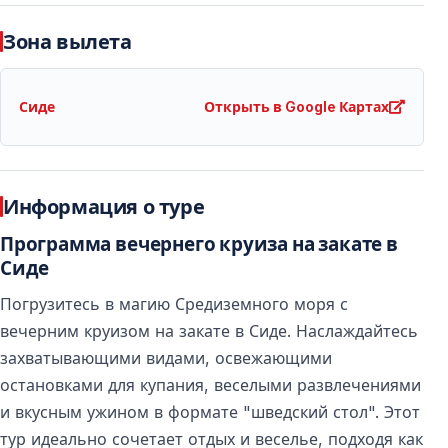
Что рекомендуется взять с собой?
Зона вылета
Рекомендуется взять удобную одежду, лёгкую куртку
на вечер, телефон или фотоаппарат для съёмки
заката, а также запасную одежду для пенной
Сиде
Открыть в Google Картах
вечеринки.
Включён ли трансфер из отеля?
Информация о туре
Да, забор из отелей Сиде и обратный трансфер
Программа вечернего круиза на закате в
включены в стоимость тура.
Сиде
Проводится ли круиз ежедневно?
Погрузитесь в магию Средиземного моря с
вечерним круизом на закате в Сиде. Наслаждайтесь
Дни проведения зависят от сезона. В высокий сезон
захватывающими видами, освежающими
рекомендуется бронировать тур заранее.
остановками для купания, веселыми развлечениями
и вкусным ужином в формате "шведский стол". Этот
Подходит ли этот круиз для пар?
тур идеально сочетает отдых и веселье, подходя как