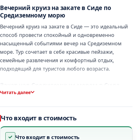
Вечерний круиз на закате в Сиде по
Средиземному морю
Вечерний круиз на закате в Сиде — это идеальный
способ провести спокойный и одновременно
насыщенный событиями вечер на Средиземном
море. Тур сочетает в себе красивые пейзажи,
семейные развлечения и комфортный отдых,
подходящий для туристов любого возраста.
Закат над Средиземным морем в Сиде
Читать далее
Круиз начинается во второй половине дня и
проходит вдоль побережья Сиде. По мере того как
солнце опускается к горизонту, море и небо
Что входит в стоимость
окрашиваются в тёплые оттенки, создавая особую
атмосферу. Это лучшее время для отдыха,
Что входит в стоимость
фотографий и наслаждения видами Сиде с моря.