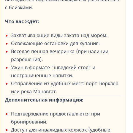
включено в стоимость тура без дополнительных
с близкими.
расходов.
Что вас ждет:
Программа тура и организационная
информация
Захватывающие виды заката над морем.
Вечерний круиз на закате в Сиде проходит по
Освежающие остановки для купания.
чёткому расписанию, обеспечивая комфорт и
Веселая пенная вечеринка (при наличии
удобство для гостей.
разрешения).
Ужин в формате "шведский стол" и
Расписание тура
неограниченные напитки.
Отправление из удобных мест: порт Тюрклер
Забор из отелей в Сиде:
16:00 – 16:40
или река Манавгат.
Отправление судна:
18:00
Дополнительная информация:
Окончание круиза:
22:00
Возвращение в отели:
около 23:00
Подтверждение предоставляется при
бронировании.
Трансфер из отелей и обратно включён в стоимость
Доступ для инвалидных колясок (удобные
тура.