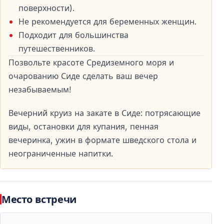
поверхности).
Не рекомендуется для беременных женщин.
Почему стоит выбрать вечерний круиз на
Подходит для большинства
закате в Сиде
путешественников.
Этот тур гармонично сочетает спокойную
Позвольте красоте Средиземного моря и
атмосферу заката и развлекательную программу.
очарованию Сиде сделать ваш вечер
Он отлично подходит для семей с детьми, пар и
незабываемым!
компаний друзей.
Вечерний круиз на закате в Сиде: потрясающие
Основные преимущества
виды, остановки для купания, пенная
вечеринка, ужин в формате шведского стола и
Впечатляющий закат над Средиземным морем
неограниченные напитки.
Семейная атмосфера и профессиональная
анимация
Пенная вечеринка на борту
Ужин «шведский стол»
Место встречи
Неограниченные напитки
Трансфер из отелей Сиде