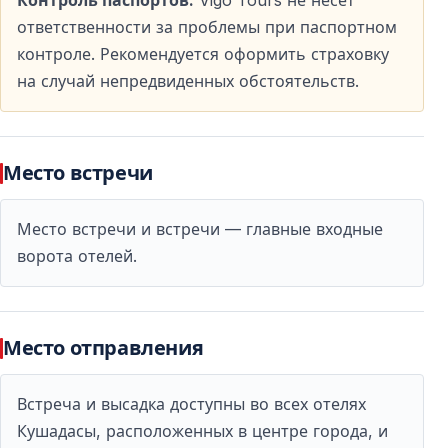
Контроль паспортов:
Vigo Tours не несет
ответственности за проблемы при паспортном
Что Купить на Самосе?
контроле. Рекомендуется оформить страховку
В Пифагорионе вы найдёте изделия ручной работы,
на случай непредвиденных обстоятельств.
оливковое масло и местные вина — отличные
памятные подарки.
Место встречи
Полезные Советы для Комфортной
Поездки
Место встречи и встречи — главные входные
ворота отелей.
Небольшая подготовка сделает путешествие более
приятным.
Практические Рекомендации
Место отправления
— Забронируйте билеты на паром заранее,
Встреча и высадка доступны во всех отелях
особенно в летний сезон
Кушадасы, расположенных в центре города, и
— Приходите в порт заблаговременно для