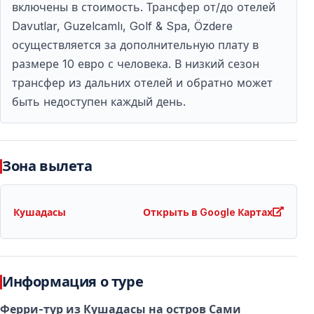
включены в стоимость. Трансфер от/до отелей
прохождения паспортного контроля
Davutlar, Guzelcamlı, Golf & Spa, Özdere
— Возьмите с собой воду и лёгкие закуски
осуществляется за дополнительную плату в
— Обязательно имейте при себе паспорт и
размере 10 евро с человека. В низкий сезон
необходимые документы
трансфер из дальних отелей и обратно может
быть недоступен каждый день.
Безопасность и Пограничный Контроль
Путешествие из Кушадасы на Самос является
международным.
Зона вылета
Документы и Правила
Кушадасы
Открыть в Google Картах
Для поездки требуется действующий паспорт —
визовые требования зависят от гражданства.
Следите за личными вещами, особенно в местах
Информация о туре
скопления людей.
Ферри-тур из Кушадасы на остров Сами