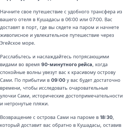
Начните свое путешествие с удобного трансфера из
Почему Стоит Выбрать Паромный Тур
вашего отеля в Кушадасы в 06:00 или 07:00. Вас
Кушадасы – Самос?
доставят в порт, где вы сядете на паром и начнете
— Быстрая переправа продолжительностью около 1
живописное и увлекательное путешествие через
часа
Эгейское море.
— Возможность посетить Грецию, находясь в
Турции
Расслабьтесь и наслаждайтесь потрясающими
— Сочетание истории, пляжей и местной кухни
видами во время
90-минутного рейса
, когда
— Подходит для однодневных поездок и ночёвок
спокойные волны увезут вас к красивому острову
— Идеальный баланс между экскурсиями и отдыхом
Сами. По прибытии в
09:00
у вас будет достаточно
времени, чтобы исследовать очаровательные
Паромный тур из Кушадасы на Самос — отличный
улочки Сами, исторические достопримечательности
выбор для пар, семей и индивидуальных
и нетронутые пляжи.
путешественников, желающих открыть для себя
Эгейское море.
Возвращение с острова Сами на пароме в
18:30
,
который доставит вас обратно в Кушадасы, оставив