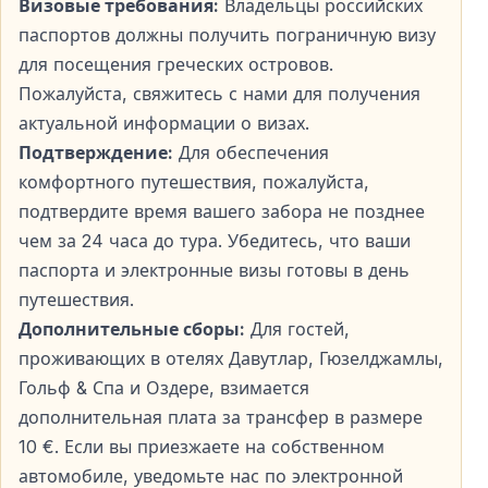
Визовые требования:
Владельцы российских
прогуляться по узким улочкам с традиционными
паспортов должны получить пограничную визу
домами и посидеть в уютных кафе у гавани.
для посещения греческих островов.
Пожалуйста, свяжитесь с нами для получения
Пляжи и Природа Самоса
актуальной информации о визах.
Подтверждение:
Для обеспечения
Самос известен кристально чистым морем и
комфортного путешествия, пожалуйста,
нетронутыми пляжами.
подтвердите время вашего забора не позднее
чем за 24 часа до тура. Убедитесь, что ваши
Чистые Пляжи и Прозрачная Вода
паспорта и электронные визы готовы в день
Пляжи с бирюзовой водой идеально подходят для
путешествия.
купания и отдыха.
Дополнительные сборы:
Для гостей,
проживающих в отелях Давутлар, Гюзелджамлы,
Зелёные холмы и уединённые бухты создают
Гольф & Спа и Оздере, взимается
уникальные природные пейзажи.
дополнительная плата за трансфер в размере
10 €. Если вы приезжаете на собственном
Греческая Кухня и Местные Вкусы
автомобиле, уведомьте нас по электронной