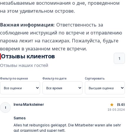
незабываемые воспоминания о дне, проведенном
Часто Задаваемые Вопросы — Паромный
на этом удивительном острове.
Тур Кушадасы – Самос
Важная информация:
Ответственность за
Сколько длится паромная переправа?
соблюдение инструкций по встрече и отправлению
Около 1 часа — в зависимости от погодных условий.
парома лежит на пассажирах. Пожалуйста, будьте
вовремя в указанном месте встречи.
Отзывы клиентов
Нужен ли паспорт?
1
Отзывы наших гостей
Да — для пересечения границы Турция–Греция
требуется действующий паспорт.
Фильтр по оценке
Фильтр по дате
Сортировать
Можно ли посетить Самос за один день?
Да — многие путешественники выбирают
Irena Marksteiner
Путешествие на Сами: Ферри из Кушадасы через Эгейс
(5.0)
I
однодневную поездку.
19.05.2024
Samos
Есть ли питание на пароме?
Alles hat reibungslos geklappt. Die Mitarbeiter waren alle sehr
gut organisiert und super nett.