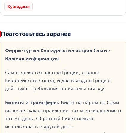
Кушадасы
Храм Геры — Наследие Древней Греции
Храм Геры
— одно из важнейших религиозных
сооружений античной Греции, посвящённое богине
Подготовьтесь заранее
Гере — его история восходит к VI веку до н.э.
Ферри-тур из Кушадасы на остров Сами -
Прогулка среди руин позволяет почувствовать
Важная информация
величие древней цивилизации.
Самос является частью Греции, страны
Пифагорион — История и Современная
Европейского Союза, и для въезда в Грецию
Жизнь
действуют требования по визам и въезду.
Пифагорион
, названный в честь знаменитого
Билеты и трансферы:
Билет на паром на Сами
математика Пифагора, является одним из самых
включает как отправление, так и возвращение в
живописных мест на острове.
тот же день. Обратный билет нельзя
использовать в другой день.
Здесь можно посетить древний театр —