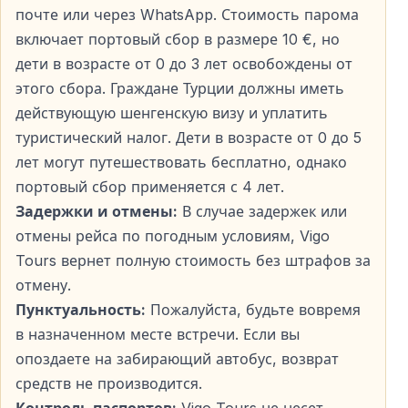
почте или через WhatsApp. Стоимость парома
Поездка на Самос — это ещё и гастрономическое
включает портовый сбор в размере 10 €, но
удовольствие.
дети в возрасте от 0 до 3 лет освобождены от
этого сбора. Граждане Турции должны иметь
Что Попробовать на Самосе
действующую шенгенскую визу и уплатить
Обязательно попробуйте
мусаку
,
сувлаки
и
туристический налог. Дети в возрасте от 0 до 5
дзадзики
, приготовленные из свежих местных
лет могут путешествовать бесплатно, однако
продуктов.
портовый сбор применяется с 4 лет.
Задержки и отмены:
В случае задержек или
Самос также знаменит своими мускатными винами
отмены рейса по погодным условиям, Vigo
— дегустация местного вина станет отличным
Tours вернет полную стоимость без штрафов за
дополнением к поездке.
отмену.
Пунктуальность:
Пожалуйста, будьте вовремя
в назначенном месте встречи. Если вы
Шопинг и Сувениры
опоздаете на забирающий автобус, возврат
Самос предлагает множество оригинальных
средств не производится.
сувениров.