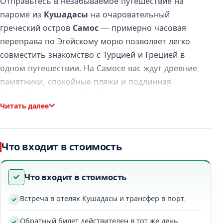
Отправьтесь в незабываемое путешествие на
пароме из
Кушадасы
на очаровательный
греческий остров
Самос
— примерно часовая
переправа по Эгейскому морю позволяет легко
совместить знакомство с Турцией и Грецией в
одном путешествии. На Самосе вас ждут древние
памятники, спокойные пляжи и подлинная
атмосфера греческого острова.
Читать далее
Этот тур идеально подойдёт тем, кто хочет
совместить историю, природу и расслабленный
отдых.
Что входит в стоимость
Что входит в стоимость
Паромная Переправа из Кушадасы на
Самос
Встреча в отелях Кушадасы и трансфер в порт.
Путешествие начинается в паромном порту
Обратный билет действителен в тот же день