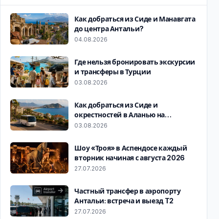
Как добраться из Сиде и Манавгата
до центра Антальи?
04.08.2026
Где нельзя бронировать экскурсии
и трансферы в Турции
03.08.2026
Как добраться из Сиде и
окрестностей в Аланью на
долмуше
03.08.2026
Шоу «Троя» в Аспендосе каждый
вторник начиная с августа 2026
27.07.2026
Частный трансфер в аэропорту
Антальи: встреча и выезд T2
27.07.2026