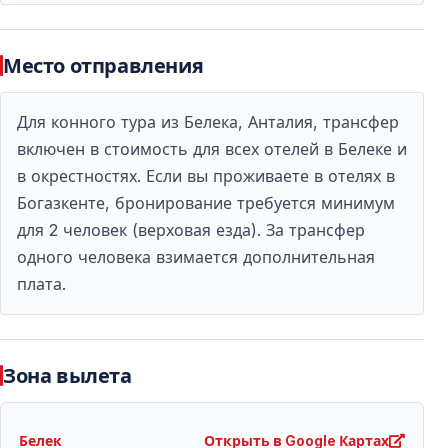
Сколько длится конная прогулка?
Место отправления
Продолжительность тура обычно составляет от 45
до 70 минут.
Для конного тура из Белека, Анталия, трансфер
Включён ли трансфер из отеля?
включен в стоимость для всех отелей в Белеке и
в окрестностях. Если вы проживаете в отелях в
Да — трансфер из отелей Белека включён в
Богазкенте, бронирование требуется минимум
стоимость тура.
для 2 человек (верховая езда). За трансфер
одного человека взимается дополнительная
плата.
Зона вылета
Белек
Открыть в Google Картах