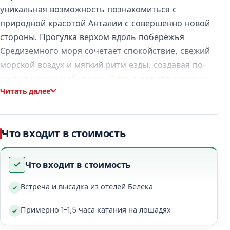
уникальная возможность познакомиться с
природной красотой Анталии с совершенно новой
стороны. Прогулка верхом вдоль побережья
Средиземного моря сочетает спокойствие, свежий
морской воздух и мягкий ритм езды, создавая по-
настоящему незабываемый опыт для отдыхающих.
Читать далее
Верховая езда в Белеке — море, пляж и
природа
Что входит в стоимость
Конные туры в Белеке проходят по живописным
маршрутам, включающим
песчаные пляжи
,
прибрежные тропы
и
природные зоны
. Это
Что входит в стоимость
идеальный вариант для тех, кто хочет отдохнуть от
Встреча и высадка из отелей Белека
шума курортов и провести время на природе.
Примерно 1-1,5 часа катания на лошадях
Почему стоит выбрать верховую езду в