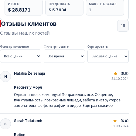
ИТОГО
ПРЕДОПЛАТА
МАКС. НА ЗАКАЗ
$ 28.8171
$ 5.7634
1
Отзывы клиентов
15
Отзывы наших гостей
Фильтр по оценке
Фильтр по дате
Сортировать
Natalija Železnaja
Верховая езда в Белеке — пляж и природные маршрут
(5.0)
N
21.10.2024
Рассвет у моря
Однозначно рекомендую! Понравилось все. Общение,
пунктуальность, прекрасные лошади, забота инструкторов,
замечательные фотографии и видео. Еще раз спасибо!
Sarah Tekdemir
Верховая езда в Белеке — пляж и природные маршрут
(5.0)
S
08.09.2024
Reiten