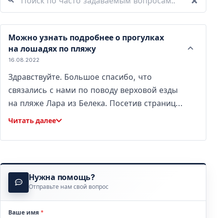
Можно узнать подробнее о прогулках
на лошадях по пляжу
16.08.2022
Здравствуйте. Большое спасибо, что
связались с нами по поводу верховой езды
на пляже Лара из Белека. Посетив страницу
Белек нашего веб-сайта, вы можете
Читать далее
получить доступ ко всей информации о
конном туре на пляже Лара в Анталии. И вы
можете сделать онлайн-бронирование
через наш сайт. Если у вас есть вопросы,
Нужна помощь?
пожалуйста, напишите нам. Раннее
Отправьте нам свой вопрос
бронирование очень важно и настоятельно
рекомендуется для верховой езды на пляже
Ваше имя
*