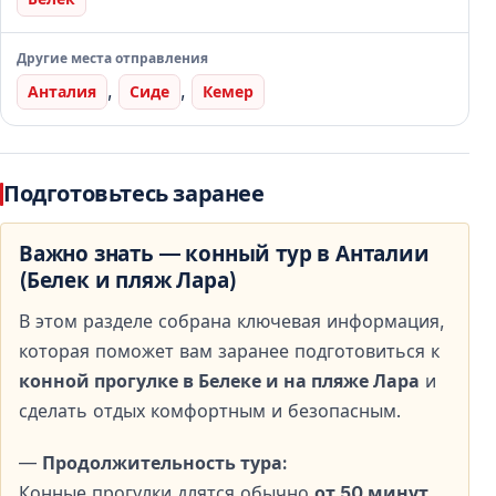
Профессиональные гиды
Другие места отправления
Лицензированные инструкторы сопровождают
,
,
группу на протяжении всего маршрута и следят за
Анталия
Сиде
Кемер
безопасностью.
Спокойная и безопасная активность
Подготовьтесь заранее
Идеальный выбор для семей, пар и тех, кто ищет
Важно знать — конный тур в Анталии
расслабляющее, но необычное развлечение.
(Белек и пляж Лара)
Варианты конных туров в Белеке
В этом разделе собрана ключевая информация,
которая поможет вам заранее подготовиться к
Утренняя верховая езда
конной прогулке в Белеке и на пляже Лара
и
сделать отдых комфортным и безопасным.
Поездка в прохладные утренние часы — отличный
способ начать день в спокойной атмосфере.
—
Продолжительность тура:
Конные прогулки длятся обычно
от 50 минут