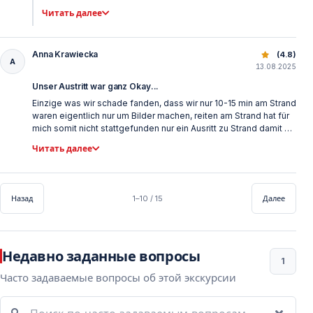
Wir geben unser Bestes für die Kundenzufriedenheit, können
Читать далее
aber den Stress der Kommunen nicht überwinden. Unser
Kampf zu diesem Thema wird weitergehen. Mit freundlichen
Grüßen, Team Vigo Toues
Anna Krawiecka
Верховая езда в Белеке — пляж и природные маршрут
(4.8)
A
13.08.2025
Unser Austritt war ganz Okay...
Einzige was wir schade fanden, dass wir nur 10-15 min am Strand
waren eigentlich nur um Bilder machen, reiten am Strand hat für
mich somit nicht stattgefunden nur ein Ausritt zu Strand damit es
eben so aussieht als ob es statt gefunden hätte, sonst 45 min in
Читать далее
den anderen Abteil wie kleiner Wald war superschön, nun leider
kein Galopp und auf die Nachfrage warum wir nicht an Strand
geritten sind leicht in Wasser wurde mir beantwortet, dass die
Pferde Angst vor Wasser haben. Das fand ich sehr schade, da
Назад
1–10 / 15
Далее
ich es gebucht habe mit der Gedanke und Hoffnung, dass wir
den Strand entlang reiten zum Sonnen Aufgang leicht in Wasser
Недавно заданные вопросы
1
Часто задаваемые вопросы об этой экскурсии
Поиск по часто задаваемым вопросам...