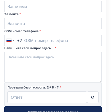
Лара в Анталии. С уважением, Виго Турс.
Эл.почта
*
GSM номер телефона
*
+7
Russia
+7
Напишите свой вопрос здесь...
*
Проверка безопасности:
2
+
8
= ?
*