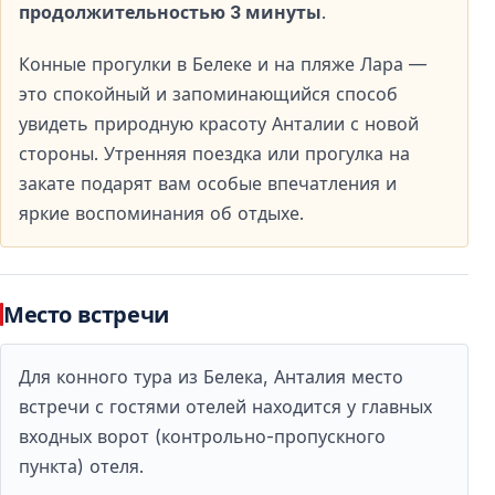
продолжительностью 3 минуты
.
Нужен ли опыт для участия в конном
туре?
Конные прогулки в Белеке и на пляже Лара —
Нет — туры подходят для участников без опыта
это спокойный и запоминающийся способ
верховой езды.
увидеть природную красоту Анталии с новой
стороны. Утренняя поездка или прогулка на
Безопасна ли верховая езда в Белеке?
закате подарят вам особые впечатления и
Да — поездки проводятся с профессиональными
яркие воспоминания об отдыхе.
гидами и обученными лошадьми.
Что надеть для верховой езды?
Место встречи
Рекомендуется удобная одежда и закрытая обувь.
Для конного тура из Белека, Анталия место
Можно ли участвовать детям?
встречи с гостями отелей находится у главных
входных ворот (контрольно-пропускного
Да — участие детей возможно при соблюдении
пункта) отеля.
возрастных и ростовых ограничений.