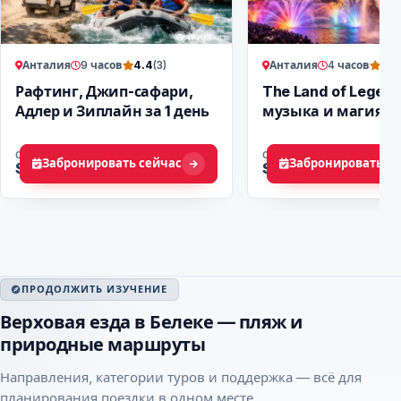
Анталия
9 часов
Анталия
4 часов
4.4
(3)
4.4
Рафтинг, Джип-сафари,
The Land of Legend
Адлер и Зиплайн за 1 день
музыка и магия 
ночь
ОТ
ОТ
Забронировать сейчас
Забронировать се
$ 52
$ 20
ПРОДОЛЖИТЬ ИЗУЧЕНИЕ
Верховая езда в Белеке — пляж и
природные маршруты
Направления, категории туров и поддержка — всё для
планирования поездки в одном месте.