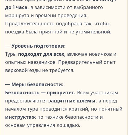
Дневная конная прогулка
до 1 часа
, в зависимости от выбранного
Комбинированный маршрут по природным тропам
маршрута и времени проведения.
и пляжу — удобный вариант для дневного отдыха.
Продолжительность подобрана так, чтобы
поездка была приятной и не утомительной.
Верховая езда на закате
—
Уровень подготовки:
Одна из самых популярных опций — мягкий свет
Туры
подходят для всех
, включая новичков и
заката и особая романтическая атмосфера.
опытных наездников. Предварительный опыт
верховой езды не требуется.
Профессиональные гиды и безопасность
Перед началом тура все участники получают
—
Меры безопасности:
подробный инструктаж
, включающий правила
Безопасность — приоритет.
Всем участникам
безопасности и основы управления лошадью.
предоставляются
защитные шлемы
, а перед
Инструкторы сопровождают группу на протяжении
началом тура проводится краткий, но понятный
всей прогулки и готовы помочь в любой момент.
инструктаж
по технике безопасности и
основам управления лошадью.
Трансфер из отелей в Белеке