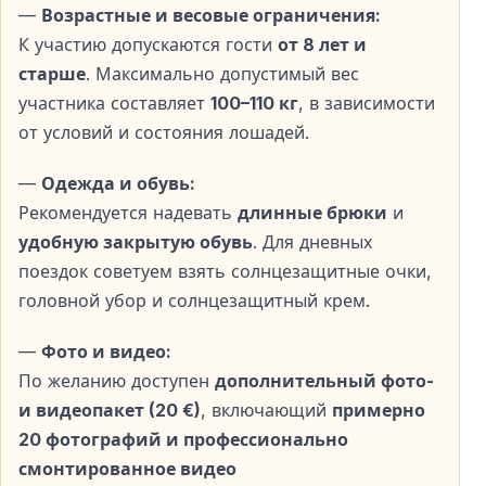
—
Возрастные и весовые ограничения:
Для удобства гостей предоставляется
бесплатный
К участию допускаются гости
от 8 лет и
трансфер из всех отелей Белека
. Встреча
старше
. Максимально допустимый вес
осуществляется у главного входа в отель, что
участника составляет
100–110 кг
, в зависимости
делает поездку максимально комфортной и
от условий и состояния лошадей.
организованной.
—
Одежда и обувь:
Для кого подходит верховая езда в
Рекомендуется надевать
длинные брюки
и
Белеке?
удобную закрытую обувь
. Для дневных
— Новички без опыта
поездок советуем взять солнцезащитные очки,
— Пары и семьи
головной убор и солнцезащитный крем.
— Группы друзей
—
Фото и видео:
— Любители природы и спокойного отдыха
По желанию доступен
дополнительный фото-
— Туристы, ищущие необычные впечатления
и видеопакет (20 €)
, включающий
примерно
20 фотографий и профессионально
Часто задаваемые вопросы
смонтированное видео