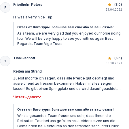
zufrieden. Ein etwas größeres und für mein Gewicht kräftigeres
Friedhelm Peters
Верховая езда в Белеке — пляж и природные маршрут
(5.0)
Pferd wäre mir aber etwas lieber gewesen. Denn die zierliche
F
23.04.2022
Stute, musste wirklich ackern und ich brach lieber einmal mehr
den Galopp ab. Doch als es wieder zurück ging, konnte sie
IT was a verry nice Trip
ordentlich marschieren, wie alle Pferde, lol. Ich würde jederzeit
Ответ от Виго туры: Большое вам спасибо за ваш отзыв!
wieder bei VIGOtours buchen und kann diesen Ausflug nur
empfehlen. Ich bedanke mich nochmal herzlich, für die tolle Zeit
As a team, we are very glad that you enjoyed our horse riding
und den wunderbaren Abschluss meines Urlaubes in Belek.
tour. We will be very happy to see you with us again Best
Regards, Team Vigo Tours
Tina Bischoff
Верховая езда в Белеке — пляж и природные маршрут
(5.0)
T
30.10.2021
Reiten am Strand
Zuerst möchte ich sagen, dass alle Pferde gut gepflegt und
ausreichend zu fressen bekommen! Habe mir alles zeigen
lassen! Es gibt einen Springplatz und es wird darauf geachtet,
dass man einen Helm trägt! Der Ausritt war schön, ich war
Читать далее
alleine, jedoch konnten wir nicht wirklich am Strand reiten da
Zuviel Badegäste oder Angler da waren! Also wenn dann früh
oder spät! Ansonsten wurde ich vom Hotel abgeholt und
Ответ от Виго туры: Большое вам спасибо за ваш отзыв!
gebracht. Alles waren sehr bemüht und freundlich.
Wir als gesamtes Team freuen uns sehr, dass Ihnen die
Reitsafari-Tour bei uns gefallen hat. Leider setzen uns die
Gemeinden bei Reittouren an den Stränden sehr unter Druck.