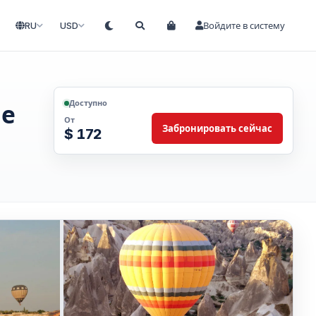
RU
USD
Войдите в систему
Доступно
ые
От
Забронировать сейчас
$ 172