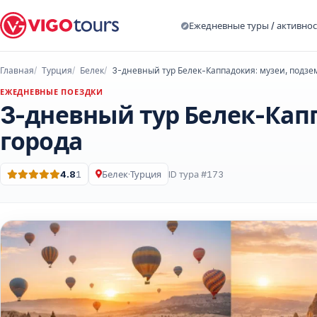
Ежедневные туры / активно
Главная
Турция
Белек
ЕЖЕДНЕВНЫЕ ПОЕЗДКИ
3-дневный тур Белек-Кап
города
4.8
1
Белек
·
Турция
ID тура #173
Оценка: 4.8 из 5 · 1 Отзывы