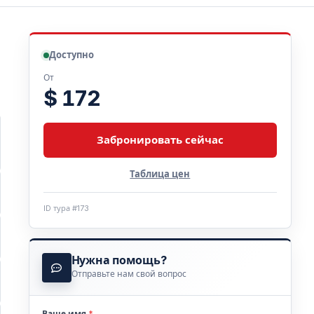
Доступно
От
$ 172
Забронировать сейчас
Таблица цен
ID тура #173
Нужна помощь?
Отправьте нам свой вопрос
Ваше имя
*