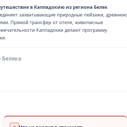
путешествие в Каппадокию из региона Белек
бъединяет захватывающие природные пейзажи, древнюю
лии. Прямой трансфер от отеля, живописные
имечательности Каппадокии делают программу
ки.
 Белека
зкенте, Белеке или Кадрие
. Маршрут проходит через
к в районе
Аксеки
.
й центр Анатолии. Здесь вы посетите
музей Мевляны
,
й. Затем —
караван-сарай Султанханы
, один из самых
кской эпохи на Шёлковом пути.