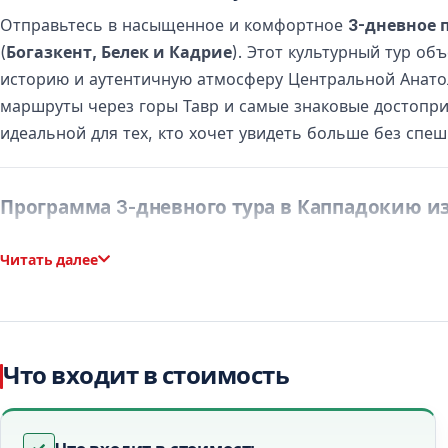
Отправьтесь в насыщенное и комфортное
3-дневное 
(
Богазкент, Белек и Кадрие
). Этот культурный тур о
историю и аутентичную атмосферу Центральной Анато
маршруты через горы Тавр и самые знаковые достопр
идеальной для тех, кто хочет увидеть больше без спеш
Программа 3-дневного тура в Каппадокию из
День 1: Из Белека в сердце Каппадокии
Читать далее
Ранним утром начинается
трансфер из отелей в Бога
впечатляющие
Таврские горы
с остановкой на завтра
Следующая остановка —
Конья
, духовный и культурны
Что входит в стоимость
связанный с философией суфизма и орденом дервише
крупных и хорошо сохранившихся памятников сельджу