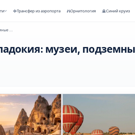
сти
Трансфер из аэропорта
Орнитология
Синий круиз
3-дневный тур Белек-Каппадокия: музеи, подземные города
падокия: музеи, подземн