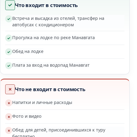
Почему стоит выбрать экскурсию в
Что входит в стоимость
Манавгат из Антальи?
Этот тур предлагает разнообразие впечатлений в
Встреча и высадка из отелей, трансфер на
автобусах с кондиционером
одном маршруте. Речная прогулка, базар и
природные достопримечательности создают
Прогулка на лодке по реке Манавгата
сбалансированную и комфортную программу.
Обед на лодке
Спокойный и разнообразный формат
Плата за вход на водопад Манавгат
День не проходит целиком на лодке или в одном
месте. Разные остановки дополняют друг друга и
делают поездку интересной, но не утомительной.
Что не входит в стоимость
Напитки и личные расходы
Подходит для всех возрастов
Экскурсия не требует физической подготовки.
Фото и видео
Комфортабельный транспорт и лёгкий маршрут
Обед: для детей, присоединившихся к туру
подходят для семей с детьми, пар и пожилых
бесплатно