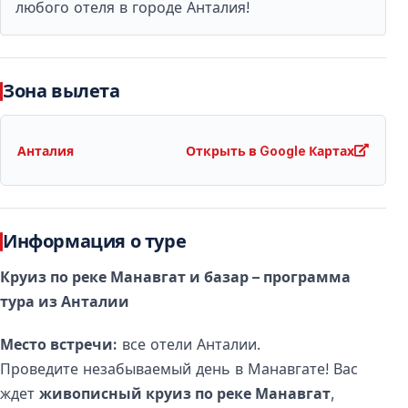
любого отеля в городе Анталия!
Трансфер из отеля
Забор гостей осуществляется из отелей Антальи и
близлежащих районов на кондиционированных
Зона вылета
автобусах.
Анталия
Открыть в Google Картах
Лодочная прогулка, базар и водопад
Программа дня включает лодочную прогулку по
реке, посещение базара и остановку у водопада в
логичной и удобной последовательности.
Информация о туре
Круиз по реке Манавгат и базар – программа
Обеденный перерыв
тура из Анталии
Во время экскурсии обычно предусмотрен обед, что
позволяет спокойно провести весь день.
Место встречи:
все отели Анталии.
Проведите незабываемый день в Манавгате! Вас
ждет
живописный круиз по реке Манавгат
,