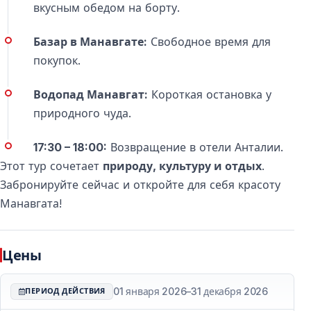
10 часов с учётом трансфера.
вкусным обедом на борту.
Является ли прогулка на лодке основной частью
Базар в Манавгате:
Свободное время для
тура?
покупок.
Нет. Прогулка на лодке — это лишь одна часть
комбинированной программы вместе с базаром и
Водопад Манавгат:
Короткая остановка у
водопадом.
природного чуда.
Включён ли трансфер из отеля?
17:30 – 18:00:
Возвращение в отели Анталии.
Да, трансфер из отелей Антальи и обратно включён
Этот тур сочетает
природу, культуру и отдых
.
в стоимость.
Забронируйте сейчас и откройте для себя красоту
Манавгата!
Есть ли возможность купаться во время
экскурсии?
Да, обычно предусмотрена остановка для купания.
Цены
Подходит ли экскурсия для детей?
01 января 2026
–
31 декабря 2026
ПЕРИОД ДЕЙСТВИЯ
Да, благодаря спокойному формату экскурсия