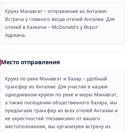
сделать покупки или просто понаблюдать за
Круиз Манавгат – отправление из Анталии:
местной жизнью.
Встреча у главного входа отелей Анталии. Для
отелей в Калеичи – McDonald's у Ворот
Остановка у водопада Манавгат
Адриана.
Экскурсия включает посещение водопада Манавгат,
известного своим широким потоком и зелёным
окружением.
Место отправления
Короткая прогулка и фотопауза
Круиз по реке Манавгат и базар – удобный
трансфер из Анталии: Для участия в нашем
В районе водопада есть прогулочные дорожки и
однодневном круизе по реке и морю Манавгат,
зоны отдыха — отличное место для фотографий и
а также посещении общественного базара, мы
небольшой паузы на природе.
предлагаем трансфер из всех отелей Анталии и
ее окрестностей. Независимо от вашего
Общая информация о программе
местоположения, мы организуем встречу из