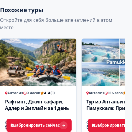
Похожие туры
Откройте для себя больше впечатлений в этом
месте
Анталия
9 часов
Анталия
13 часов
4.4
(3)
3.7
Рафтинг, Джип-сафари,
Тур из Антальи в
Адлер и Зиплайн за 1 день
Памуккале: Приро
история Памуккал
ОТ
ОТ
Забронировать сейчас
Забронировать се
$ 52
$ 87