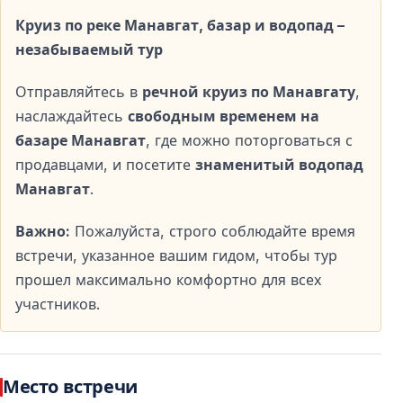
возможность поплавать между пресной и солёной
Круиз по реке Манавгат, базар и водопад –
водой.
незабываемый тур
Отправляйтесь в
речной круиз по Манавгату
,
Посещение базара в Манавгате
наслаждайтесь
свободным временем на
В программе предусмотрено свободное время на
базаре Манавгат
, где можно поторговаться с
базаре Манавгат — одном из самых известных
продавцами, и посетите
знаменитый водопад
рынков региона.
Манавгат
.
Местные продукты и сувениры
Важно:
Пожалуйста, строго соблюдайте время
встречи, указанное вашим гидом, чтобы тур
На базаре представлены свежие фрукты, специи,
прошел максимально комфортно для всех
текстиль, одежда и различные сувениры.
участников.
Свободное время без обязательных
покупок
Место встречи
Гости могут прогуляться по рынку в своём темпе,