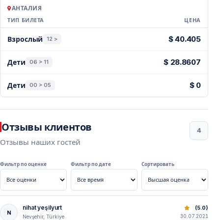
подходит для семей с детьми.
АНТАЛИЯ
ТИП БИЛЕТА
ЦЕНА
Цены — Анталия
$ 40.405
Взрослый
12 >
$ 28.8607
Дети
06 > 11
$ 0
Дети
00 > 05
Отзывы клиентов
4
Отзывы наших гостей
Фильтр по оценке
Фильтр по дате
Сортировать
nihat yeşilyurt
Экскурсия в Манавгат из Антальи | Лодка, базар и водо
(5.0)
N
30.07.2021
Nevşehir, Türkiye