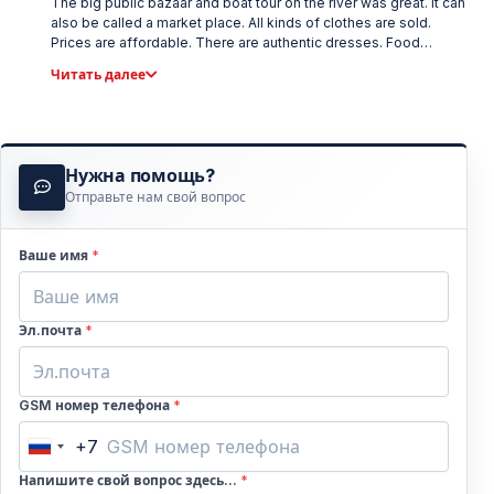
The big public bazaar and boat tour on the river was great. It can
also be called a market place. All kinds of clothes are sold.
Prices are affordable. There are authentic dresses. Food
products and toys can be found to suit all pouches. Nice day
Читать далее
out!
Нужна помощь?
Отправьте нам свой вопрос
Ваше имя
*
Эл.почта
*
GSM номер телефона
*
+7
Russia
+7
Напишите свой вопрос здесь...
*