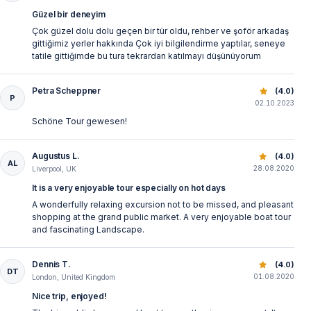
Güzel bir deneyim
Çok güzel dolu dolu geçen bir tür oldu, rehber ve şoför arkadaş
gittiğimiz yerler hakkında Çok iyi bilgilendirme yaptılar, seneye
tatile gittiğimde bu tura tekrardan katılmayı düşünüyorum
Petra Scheppner
Экскурсия в Манавгат из Антальи | Лодка, базар и водо
(4.0)
P
02.10.2023
Schöne Tour gewesen!
Augustus L.
Экскурсия в Манавгат из Антальи | Лодка, базар и водо
(4.0)
AL
28.08.2020
Liverpool, UK
It is a very enjoyable tour especially on hot days
A wonderfully relaxing excursion not to be missed, and pleasant
shopping at the grand public market. A very enjoyable boat tour
and fascinating Landscape.
Dennis T.
Экскурсия в Манавгат из Антальи | Лодка, базар и водо
(4.0)
DT
01.08.2020
London, United Kingdom
Nice trip, enjoyed!