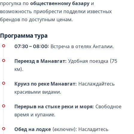
Важная информация перед поездкой
прогулка по
общественному базару
и
возможность приобрести подделки известных
Что рекомендуется взять с собой
брендов по доступным ценам.
Удобную одежду, купальные принадлежности,
Программа тура
полотенце, солнцезащитный крем и фотоаппарат.
07:30 – 08:00:
Встреча в отелях Анталии.
Темп экскурсии
Переезд в Манавгат:
Удобная поездка (75
Экскурсия проходит в спокойном ритме и не
км).
включает длительных или утомительных пеших
прогулок.
Круиз по реке Манавгат:
Наслаждайтесь
красивыми видами.
Часто задаваемые вопросы
Перерыв на стыке реки и моря:
Свободное
Сколько длится экскурсия в Манавгат из
время и купание.
Антальи?
Общая продолжительность составляет примерно 8–
Обед на лодке
(включен):
Насладитесь