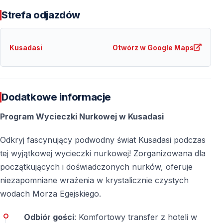
Dostępne Także dla Osób Nieumiejących
Strefa odjazdów
Pływać
Osoby nieumiejące pływać mogą bezpiecznie
Kusadasi
Otwórz w Google Maps
uczestniczyć w nurkowaniach wprowadzających —
stała opieka instruktora zapewnia pełne
bezpieczeństwo.
Dodatkowe informacje
Program Wycieczki Nurkowej w Kusadasi
Niezapomniane Podwodne Doświadczenie na
Morzu Egejskim
Odkryj fascynujący podwodny świat Kusadasi podczas
Nurkowanie w Kuşadası to coś więcej niż zwykła
tej wyjątkowej wycieczki nurkowej! Zorganizowana dla
atrakcja wakacyjna — to bezpośrednie spotkanie ze
początkujących i doświadczonych nurków, oferuje
spokojnym i fascynującym światem podwodnym Morza
niezapomniane wrażenia w krystalicznie czystych
Egejskiego. Profesjonalna opieka, warunki przyjazne
wodach Morza Egejskiego.
dla początkujących oraz atrakcyjne miejsca nurkowe
sprawiają, że jest to idealna propozycja dla osób
Odbiór gości
: Komfortowy transfer z hoteli w