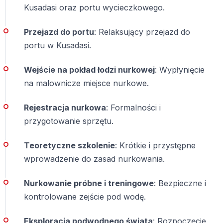
szukających zarówno przygody, jak i poczucia
Kusadasi oraz portu wycieczkowego.
bezpieczeństwa.
Przejazd do portu
: Relaksujący przejazd do
Odkryj Kuşadası z zupełnie innej perspektywy — pod
portu w Kusadasi.
powierzchnią wody — i stwórz wspomnienia, które
zostaną z Tobą na długo.
Wejście na pokład łodzi nurkowej
: Wypłynięcie
na malownicze miejsce nurkowe.
Najczęściej Zadawane Pytania
Rejestracja nurkowa
: Formalności i
przygotowanie sprzętu.
Czy potrzebne jest doświadczenie, aby
nurkować w Kuşadası?
Teoretyczne szkolenie
: Krótkie i przystępne
wprowadzenie do zasad nurkowania.
Nie. Dostępne są programy dla początkujących, a całe
nurkowanie odbywa się pod opieką instruktora.
Nurkowanie próbne i treningowe
: Bezpieczne i
kontrolowane zejście pod wodę.
Czy osoby nieumiejące pływać mogą
nurkować?
Eksploracja podwodnego świata
: Rozpoczęcie