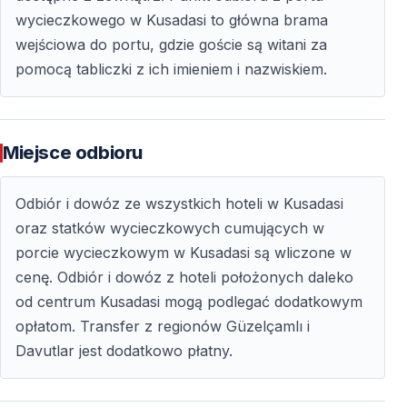
bezpieczeństwa.
wycieczkowego w Kusadasi to główna brama
wejściowa do portu, gdzie goście są witani za
Transfer z Hotelu w Cenie
pomocą tabliczki z ich imieniem i nazwiskiem.
Odbiór z hotelu i powrót po zakończeniu wycieczki są
wliczone w cenę — bez dodatkowych formalności i
stresu.
Miejsce odbioru
Kto Może Wziąć Udział w Nurkowaniu w
Odbiór i dowóz ze wszystkich hoteli w Kusadasi
Kuşadası
oraz statków wycieczkowych cumujących w
porcie wycieczkowym w Kusadasi są wliczone w
Odpowiednie dla Początkujących i Pierwszego
cenę. Odbiór i dowóz z hoteli położonych daleko
Nurkowania
od centrum Kusadasi mogą podlegać dodatkowym
opłatom. Transfer z regionów Güzelçamlı i
Nie jest wymagane wcześniejsze doświadczenie.
Davutlar jest dodatkowo płatny.
Programy wprowadzające skupiają się na komforcie,
bezpieczeństwie i pozytywnych wrażeniach.