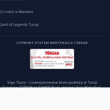
Co robić w Marmaris
Land of Legends Turcja
CYFROWY SYSTEM WERYFIKACJI TÜRSAB
Vigo Tours – Licencjonowane biuro podróży w Turcji
(Licencja TÜRSAB nr A4663) Biuro główne: Ilıca Mahallesi,
73. Sokak No: 5, Manavgat / Antalya, Turcja | Tel: +90
242 763 61 00 Biuro europejskie: Ul. Szczygli Zaułek 8/6,
71-696 Szczecin, Polska
© 2000–2026 Vigo Tours (vigotours.com). Wszelkie prawa