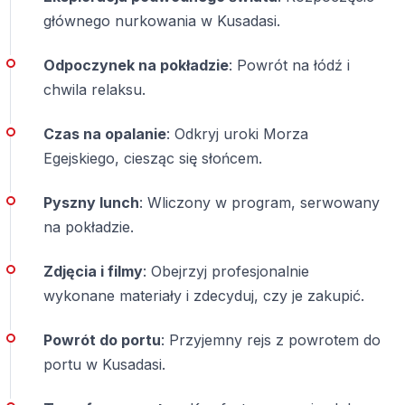
Tak. Umiejętność pływania nie jest wymagana przy
głównego nurkowania w Kusadasi.
nurkowaniach wprowadzających.
Odpoczynek na pokładzie
: Powrót na łódź i
Na jaką głębokość odbywa się nurkowanie?
chwila relaksu.
Nurkowanie odbywa się zazwyczaj na maksymalnej
Czas na opalanie
: Odkryj uroki Morza
głębokości do 6 metrów.
Egejskiego, ciesząc się słońcem.
Czy nurkowanie w Kuşadası jest bezpieczne?
Pyszny lunch
: Wliczony w program, serwowany
na pokładzie.
Tak. Certyfikowani instruktorzy, profesjonalny sprzęt i
międzynarodowe standardy zapewniają wysoki poziom
Zdjęcia i filmy
: Obejrzyj profesjonalnie
bezpieczeństwa.
wykonane materiały i zdecyduj, czy je zakupić.
Czy transfer z hotelu jest wliczony w cenę?
Powrót do portu
: Przyjemny rejs z powrotem do
Tak. Odbiór i dowóz do hotelu są zawarte w cenie
portu w Kusadasi.
wycieczki.