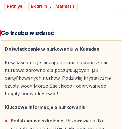
nadzór zapewniają spokojne i komfortowe warunki dla
,
,
Fethiye
Bodrum
Marmaris
każdego uczestnika.
Co trzeba wiedzieć
Czego Spodziewać się Podczas Nurkowania w
Kuşadası
Doświadczenie w nurkowaniu w Kusadasi
Przygotowanie i Odprawa w Marinie
Kusadasi oferuje niezapomniane doświadczenie
Przygoda rozpoczyna się w marinie, gdzie uczestnicy
nurkowe zarówno dla początkujących, jak i
otrzymują jasne i zrozumiałe instrukcje dotyczące
certyfikowanych nurków. Podziwiaj krystalicznie
sprzętu, technik oddychania oraz komunikacji pod
czyste wody Morza Egejskiego i odkrywaj jego
wodą. To szczególnie ważny etap dla osób
bogaty podwodny świat!
nurkujących po raz pierwszy.
Kluczowe informacje o nurkowaniu
Sesja Zapoznawcza dla Początkujących
Podstawowe szkolenie
: Przewidziane dla
Osoby bez doświadczenia biorą udział w krótkiej sesji
początkujących nurków i wliczone w cenę.