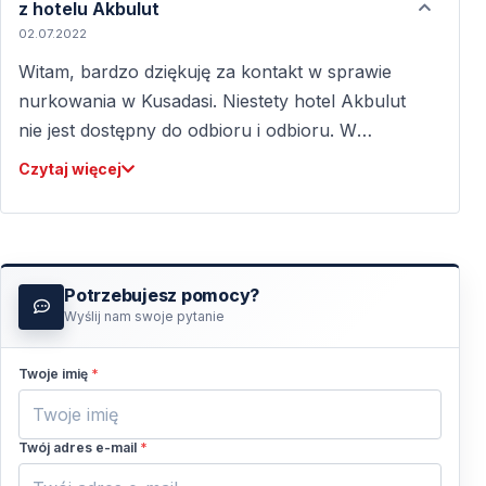
z hotelu Akbulut
02.07.2022
Witam, bardzo dziękuję za kontakt w sprawie
nurkowania w Kusadasi. Niestety hotel Akbulut
nie jest dostępny do odbioru i odbioru. W
Kusadasi możemy zorganizować odbiór i
Czytaj więcej
dowóz z centrum i łatwy punkt dla Ciebie. Z
pozdrowieniami, Vigo Tours
Potrzebujesz pomocy?
Wyślij nam swoje pytanie
Twoje imię
*
Twój adres e-mail
*