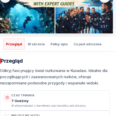
1
/
17
Przegląd
W skrócie
Pełny opis
Co jest wliczone
Co t
Przegląd
Odkryj fascynujący świat nurkowania w Kusadasi. Idealne dla
początkujących i zaawansowanych nurków, oferuje
niezapomniane podwodne przygody i wspaniałe widoki.
CZAS TRWANIA
7 Godziny
W aktywnościach z transferem czas transferu jest wliczony.
MIEJSCE WYJAZDU