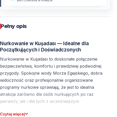
Bez czekania w kolejce.
Pełny opis
Nurkowanie w Kuşadası — Idealne dla
Początkujących i Doświadczonych
Nurkowanie w Kuşadası to doskonałe połączenie
bezpieczeństwa, komfortu i prawdziwej podwodnej
przygody. Spokojne wody Morza Egejskiego, dobra
widoczność oraz profesjonalnie organizowane
programy nurkowe sprawiają, że jest to idealna
atrakcja zarówno dla osób nurkujących po raz
pierwszy, jak i dla tych z wcześniejszym
doświadczeniem. Kolorowe ryby, skaliste rafy i
Czytaj więcej
niewielkie podwodne groty tworzą dostępne, a