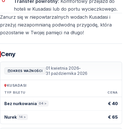
Transfer powrotny
: Komfortowy przejazd do
Co należy ze sobą zabrać?
hoteli w Kusadasi lub do portu wycieczkowego.
Zanurz się w niepowtarzalnych wodach Kusadasi i
Wystarczą strój kąpielowy, ręcznik, krem z filtrem i
przeżyj niezapomnianą podwodną przygodę, która
dobre nastawienie — sprzęt nurkowy jest zapewniony.
pozostanie w Twojej pamięci na długo!
Jak długo trwa wycieczka?
Cała wycieczka trwa kilka godzin, wliczając transfery,
Ceny
odprawę, szkolenie, nurkowanie i czas relaksu.
01 kwietnia 2026
–
OKRES WAŻNOŚCI
31 października 2026
KUSADASI
TYP BILETU
CENA
Ceny — Kusadasi
€ 40
Bez nurkowania
04 >
€ 65
Nurek
14 >