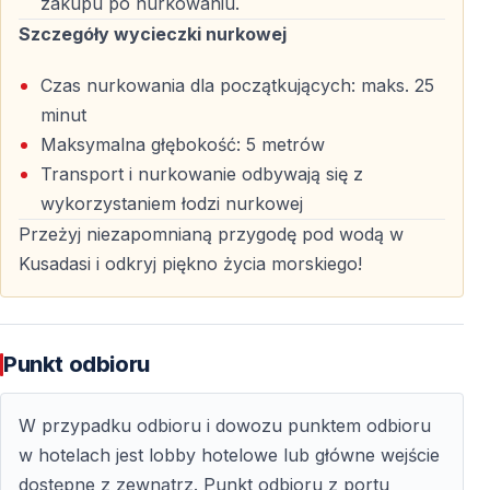
Najważniejsze Atrakcje Wycieczki
zakupu po nurkowaniu.
Szczegóły wycieczki nurkowej
Jedno Nurkowanie z Profesjonalnym
Czas nurkowania dla początkujących: maks. 25
Przewodnikiem
minut
Jedno nurkowanie prowadzone przez instruktora,
Maksymalna głębokość: 5 metrów
dostosowane do poziomu doświadczenia uczestników.
Transport i nurkowanie odbywają się z
wykorzystaniem łodzi nurkowej
Snorkeling i Czas na Relaks
Przeżyj niezapomnianą przygodę pod wodą w
Pomiędzy nurkowaniami można pływać, snorkelować
Kusadasi i odkryj piękno życia morskiego!
lub odpoczywać na pokładzie, podziwiając wybrzeże
Kuşadası.
Punkt odbioru
Sprzęt i Międzynarodowe Standardy
Bezpieczeństwa
W przypadku odbioru i dowozu punktem odbioru
Cały niezbędny sprzęt nurkowy jest zapewniony i
w hotelach jest lobby hotelowe lub główne wejście
używany zgodnie z międzynarodowymi normami
dostępne z zewnątrz. Punkt odbioru z portu