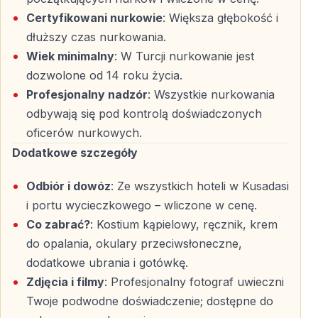
treningowej, która pozwala oswoić się ze sprzętem i
Certyfikowani nurkowie
: Większa głębokość i
oddychaniem pod wodą przed głównym nurkowaniem.
dłuższy czas nurkowania.
Wiek minimalny
: W Turcji nurkowanie jest
Nurkowanie z Instruktorem do 6 Met­rów
dozwolone od 14 roku życia.
Główne nurkowanie odbywa się na głębokości do 6
Profesjonalny nadzór
: Wszystkie nurkowania
metrów — to idealny poziom dla początkujących, a
odbywają się pod kontrolą doświadczonych
jednocześnie wystarczająco atrakcyjny dla bardziej
oficerów nurkowych.
doświadczonych nurków.
Dodatkowe szczegóły
Odkrywanie Podwodnego Świata
Odbiór i dowóz
: Ze wszystkich hoteli w Kusadasi
i portu wycieczkowego – wliczone w cenę.
Podczas nurkowania można eksplorować niewielkie
Co zabrać?
: Kostium kąpielowy, ręcznik, krem
groty, obserwować ławice ryb i doświadczyć ciszy oraz
do opalania, okulary przeciwsłoneczne,
lekkości, które czynią nurkowanie wyjątkowym —
dodatkowe ubrania i gotówkę.
wszystko pod stałą opieką instruktora.
Zdjęcia i filmy
: Profesjonalny fotograf uwieczni
Twoje podwodne doświadczenie; dostępne do