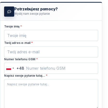
booking: https://vigotours.com/pl/kemer-
Potrzebujesz pomocy?
turcja/wycieczka-z-kemer-do-the-land-of-
Wyślij nam swoje pytanie
legends
Twoje imię
*
Twój adres e-mail
*
Numer telefonu GSM
*
+48
Poland
+48
Napisz swoje pytanie tutaj...
*