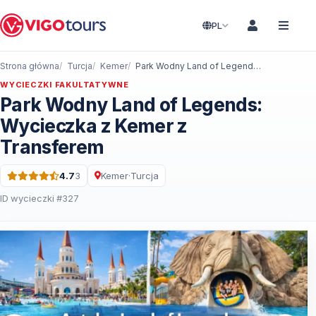
PL
Strona główna
Turcja
Kemer
Park Wodny Land of Legends: Wycieczka z Kemer z Transferem
WYCIECZKI FAKULTATYWNE
Park Wodny Land of Legends:
Wycieczka z Kemer z
Transferem
4.7
3
Kemer
·
Turcja
Ocena: 4.7 na 5 · 3 Recenzje
ID wycieczki #327