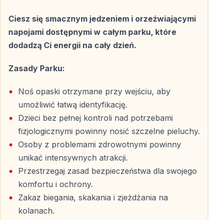
transportu.
Ciesz się smacznym jedzeniem i orzeźwiającymi
napojami dostępnymi w całym parku, które
Twórz niezapomniane wspomnienia
dodadzą Ci energii na cały dzień.
Wycieczka do Parku Wodnego Land of Legends z
Zasady Parku:
Kemer to coś więcej niż zwykły wypad — to dzień pełen
radości, śmiechu i wyjątkowych chwil spędzonych z
Noś opaski otrzymane przy wejściu, aby
rodziną, partnerem lub przyjaciółmi. Idealne połączenie
umożliwić łatwą identyfikację.
emocji i relaksu czeka właśnie na Ciebie.
Dzieci bez pełnej kontroli nad potrzebami
fizjologicznymi powinny nosić szczelne pieluchy.
Zarezerwuj wycieczkę do Parku Wodnego Land of
Osoby z problemami zdrowotnymi powinny
Legends z Kemer i dodaj swojej podróży wyjątkowe,
unikać intensywnych atrakcji.
niezapomniane przeżycie.
Przestrzegaj zasad bezpieczeństwa dla swojego
komfortu i ochrony.
Najczęściej zadawane pytania
Zakaz biegania, skakania i zjeżdżania na
kolanach.