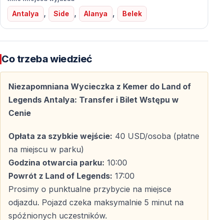
Strefy rodzinne i dla dzieci
,
,
,
Antalya
Side
Alanya
Belek
Bezpieczne i kolorowe obszary zaprojektowane
specjalnie z myślą o najmłodszych gościach.
Co trzeba wiedzieć
Gastronomia i zakupy
Niezapomniana Wycieczka z Kemer do Land of
Na terenie parku dostępne są liczne restauracje, bary z
Legends Antalya: Transfer i Bilet Wstępu w
przekąskami oraz sklepy — idealne na przerwę między
Cenie
atrakcjami.
Opłata za szybkie wejście:
40 USD/osoba (płatne
na miejscu w parku)
Bezproblemowy transport i pełen komfort
Godzina otwarcia parku:
10:00
Wycieczka rozpoczyna się odbiorem z hotelu w Kemer
Powrót z Land of Legends:
17:00
i komfortowym przejazdem do Land of Legends. Po
Prosimy o punktualne przybycie na miejsce
całym dniu zabawy następuje powrót do hotelu — bez
odjazdu. Pojazd czeka maksymalnie 5 minut na
stresu i zmęczenia związanego z organizacją
spóźnionych uczestników.