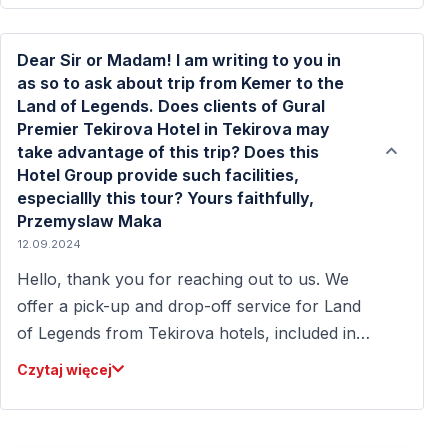
Dear Sir or Madam! I am writing to you in
as so to ask about trip from Kemer to the
Land of Legends. Does clients of Gural
Premier Tekirova Hotel in Tekirova may
take advantage of this trip? Does this
Hotel Group provide such facilities,
especiallly this tour? Yours faithfully,
Przemyslaw Maka
12.09.2024
Hello, thank you for reaching out to us. We
offer a pick-up and drop-off service for Land
of Legends from Tekirova hotels, included in
the price. To secure your spot, a deposit
Czytaj więcej
payment must be made on our website. We
recommend booking in advance. Best regards,
Vigo Tours. Web page for online