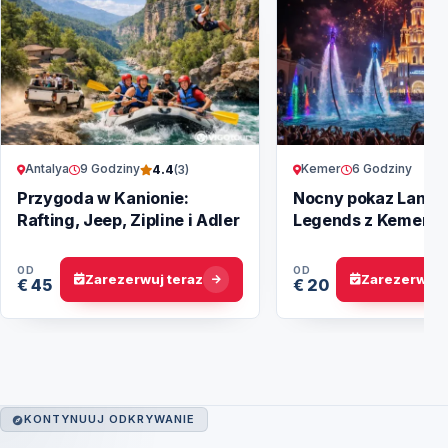
Antalya
9 Godziny
Kemer
6 Godziny
4.4
(3)
Przygoda w Kanionie:
Nocny pokaz Land o
Rafting, Jeep, Zipline i Adler
Legends z Kemer –
Magiczne show
OD
OD
Zarezerwuj teraz
Zarezerwuj 
€ 45
€ 20
KONTYNUUJ ODKRYWANIE