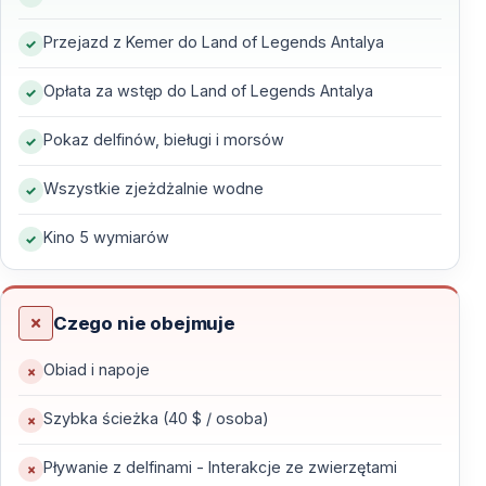
spokojne strefy relaksu dla rodzin i osób szukających
wypoczynku.
Przejazd z Kemer do Land of Legends Antalya
Opłata za wstęp do Land of Legends Antalya
Dlaczego warto wybrać wycieczkę z Kemer?
Pokaz delfinów, bieługi i morsów
Wygodny odbiór i powrót do hotelu
Wszystkie zjeżdżalnie wodne
Bezpośredni transfer z hoteli w Kemer zapewnia
komfort i oszczędność czasu — bez konieczności
Kino 5 wymiarów
samodzielnej organizacji dojazdu.
Bilet wstępu w cenie
Czego nie obejmuje
Wstęp do Parku Wodnego Land of Legends z
Obiad i napoje
nieograniczonym dostępem do atrakcji jest wliczony w
Szybka ścieżka (40 $ / osoba)
cenę wycieczki — jedzenie i napoje nie są
uwzględnione.
Pływanie z delfinami - Interakcje ze zwierzętami