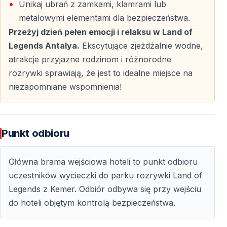
Czy odbiór z hoteli w Kemer jest wliczony w
Unikaj ubrań z zamkami, klamrami lub
cenę?
metalowymi elementami dla bezpieczeństwa.
Tak — zapewniamy odbiór i powrót do hoteli w Kemer.
Przeżyj dzień pełen emocji i relaksu w Land of
Legends Antalya.
Ekscytujące zjeżdżalnie wodne,
Czy bilet wstępu do Parku Wodnego Land of
atrakcje przyjazne rodzinom i różnorodne
Legends jest w cenie?
rozrywki sprawiają, że jest to idealne miejsce na
niezapomniane wspomnienia!
Tak — bilet wstępu z nieograniczonym dostępem do
atrakcji jest wliczony.
Czy jedzenie i napoje są wliczone w cenę?
Punkt odbioru
Nie — jedzenie i napoje na terenie parku są dodatkowo
płatne.
Główna brama wejściowa hoteli to punkt odbioru
uczestników wycieczki do parku rozrywki Land of
Czy wycieczka jest odpowiednia dla dzieci?
Legends z Kemer. Odbiór odbywa się przy wejściu
do hoteli objętym kontrolą bezpieczeństwa.
Tak — park oferuje atrakcje dla dzieci, młodzieży i
dorosłych.