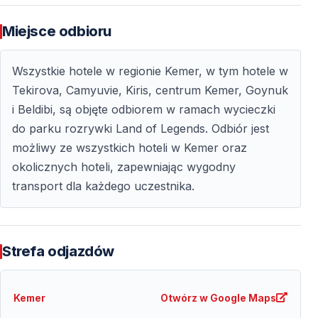
Jak długo trwa wycieczka?
Miejsce odbioru
Wycieczka trwa cały dzień, łącznie z transportem i
Wszystkie hotele w regionie Kemer, w tym hotele w
czasem spędzonym w parku.
Tekirova, Camyuvie, Kiris, centrum Kemer, Goynuk
i Beldibi, są objęte odbiorem w ramach wycieczki
Co warto zabrać ze sobą?
do parku rozrywki Land of Legends. Odbiór jest
Strój kąpielowy, ręcznik, krem z filtrem, wygodne
możliwy ze wszystkich hoteli w Kemer oraz
ubrania oraz niewielką kwotę na posiłki i zakupy.
okolicznych hoteli, zapewniając wygodny
transport dla każdego uczestnika.
Strefa odjazdów
Kemer
Otwórz w Google Maps