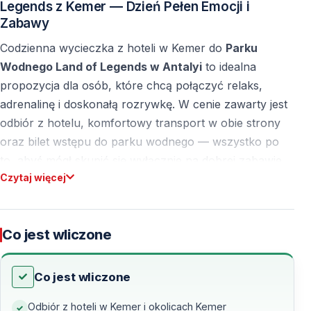
Legends z Kemer — Dzień Pełen Emocji i
Zabawy
Codzienna wycieczka z hoteli w Kemer do
Parku
Wodnego Land of Legends w Antalyi
to idealna
propozycja dla osób, które chcą połączyć relaks,
adrenalinę i doskonałą rozrywkę. W cenie zawarty jest
odbiór z hotelu, komfortowy transport w obie strony
oraz bilet wstępu do parku wodnego — wszystko po
to, abyś mógł skupić się wyłącznie na dobrej zabawie.
Czytaj więcej
Odkryj Park Wodny Land of Legends w Antalyi
Co jest wliczone
Land of Legends to jeden z najbardziej imponujących
parków wodnych w Turcji, łączący nowoczesne
atrakcje z wyjątkową atmosferą. Znajdziesz tu zarówno
Co jest wliczone
ekstremalne przejażdżki dla miłośników adrenaliny, jak i
Odbiór z hoteli w Kemer i okolicach Kemer