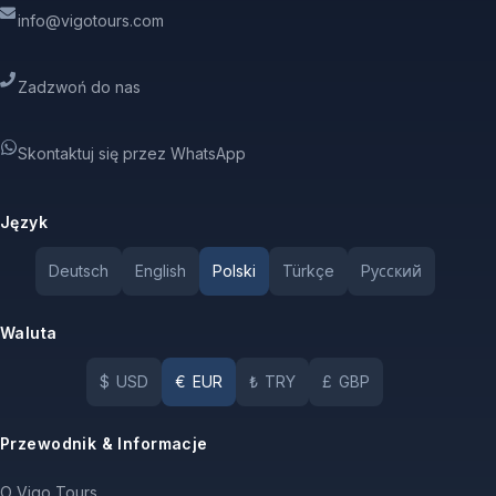
info@vigotours.com
Zadzwoń do nas
Skontaktuj się przez WhatsApp
Język
Deutsch
English
Polski
Türkçe
Pусский
Waluta
$
USD
€
EUR
₺
TRY
£
GBP
Przewodnik & Informacje
O Vigo Tours