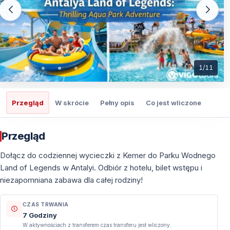
1
/
11
Przegląd
W skrócie
Pełny opis
Co jest wliczone
Co t
Przegląd
Dołącz do codziennej wycieczki z Kemer do Parku Wodnego
Land of Legends w Antalyi. Odbiór z hotelu, bilet wstępu i
niezapomniana zabawa dla całej rodziny!
CZAS TRWANIA
7 Godziny
W aktywnościach z transferem czas transferu jest wliczony.