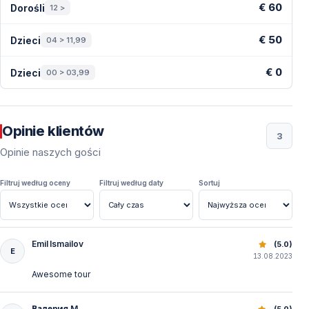
€ 60
Dorośli
12 >
€ 50
Dzieci
04 > 11,99
€ 0
Dzieci
00 > 03,99
Opinie klientów
3
Opinie naszych gości
Filtruj według oceny
Filtruj według daty
Sortuj
Emil Ismailov
Park Wodny Land of Legends: Wycieczka z Kemer z Tran
(5.0)
E
13.08.2023
Awesome tour
Валерия M.