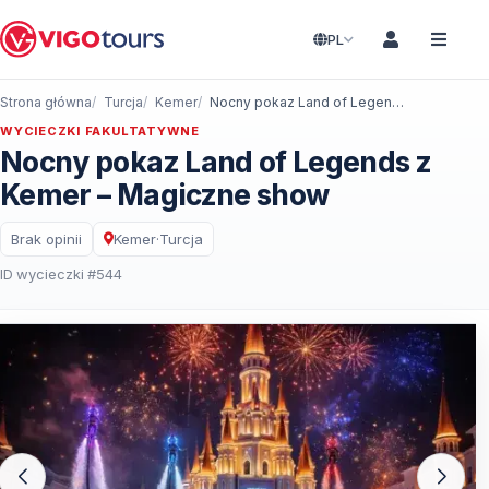
PL
Strona główna
Turcja
Kemer
Nocny pokaz Land of Legends z Kemer – Magiczne show
WYCIECZKI FAKULTATYWNE
Nocny pokaz Land of Legends z
Kemer – Magiczne show
Brak opinii
Kemer
·
Turcja
ID wycieczki #544