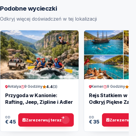
Podobne wycieczki
Odkryj więcej doświadczeń w tej lokalizacji
Antalya
9 Godziny
Kemer
9 Godziny
4.4
(3)
4.5
Przygoda w Kanionie:
Rejs Statkiem w Ke
Rafting, Jeep, Zipline i Adler
Odkryj Piękne Zatok
Przyrodę
OD
OD
Zarezerwuj teraz
Zarezerwuj 
€ 45
€ 35