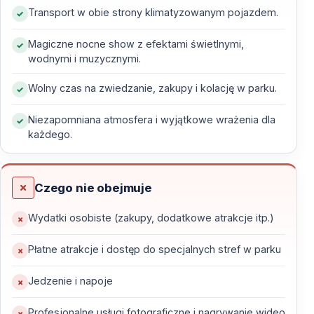
Transport w obie strony klimatyzowanym pojazdem.
Dlaczego warto zobaczyć nocny pokaz w
The Land of Legends?
Magiczne nocne show z efektami świetlnymi,
wodnymi i muzycznymi.
Zapierające dech w piersiach widowisko
– efekty
świetlne, muzyka i woda w doskonałej synchronizacji.
Wolny czas na zwiedzanie, zakupy i kolację w parku.
Magiczna atmosfera
– cały park zmienia się w
Niezapomniana atmosfera i wyjątkowe wrażenia dla
bajkowy świat, który zachwyci każdego.
każdego.
Idealne dla każdego
– show przyciąga zarówno dzieci,
jak i dorosłych.
Doskonała organizacja
– wygodny transport z Kemer i
Czego nie obejmuje
okolicznych miejscowości.
Czas wolny w parku
– możliwość zwiedzania,
Wydatki osobiste (zakupy, dodatkowe atrakcje itp.)
zakupów i spróbowania lokalnych przysmaków.
Płatne atrakcje i dostęp do specjalnych stref w parku
Jedzenie i napoje
Łatwy transport z regionu Kemer
Profesjonalne usługi fotograficzne i nagrywanie wideo