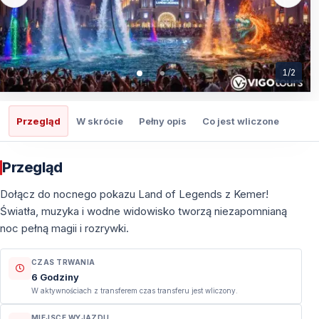
1
/
2
Przegląd
W skrócie
Pełny opis
Co jest wliczone
Co t
Przegląd
Dołącz do nocnego pokazu Land of Legends z Kemer!
Światła, muzyka i wodne widowisko tworzą niezapomnianą
noc pełną magii i rozrywki.
CZAS TRWANIA
6 Godziny
W aktywnościach z transferem czas transferu jest wliczony.
MIEJSCE WYJAZDU