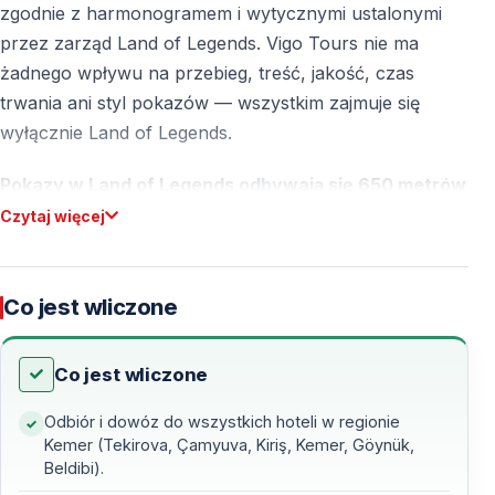
zgodnie z harmonogramem i wytycznymi ustalonymi
przez zarząd Land of Legends. Vigo Tours nie ma
żadnego wpływu na przebieg, treść, jakość, czas
trwania ani styl pokazów — wszystkim zajmuje się
wyłącznie Land of Legends.
Pokazy w Land of Legends odbywają się 650 metrów
od wejścia, przy fontannie i kanale. Nie ma wjazdu
Czytaj więcej
samochodami, więc trzeba dojść pieszo.
Jeśli jesteś na wakacjach w
Kemer, Tekirova,
Co jest wliczone
Camyuva, Kiris, Goynuk lub Beldibi
i szukasz
niezapomnianego wieczoru,
nocny pokaz w The Land
Co jest wliczone
of Legends
to wydarzenie, którego nie możesz
przegapić! To niezwykłe widowisko łączy światła,
Odbiór i dowóz do wszystkich hoteli w regionie
muzykę, wodne efekty i spektakularne występy
Kemer (Tekirova, Çamyuva, Kiriş, Kemer, Göynük,
Beldibi).
artystów, tworząc niezapomnianą atmosferę.