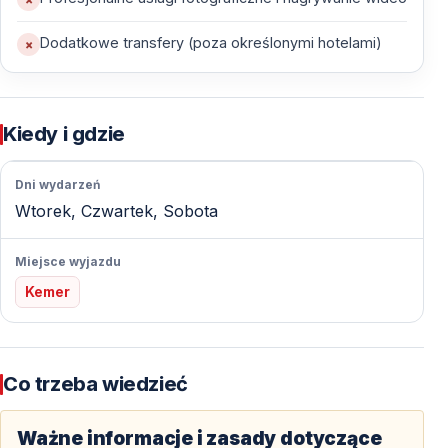
Nie musisz martwić się o dojazd! Oferujemy
wygodny
transfer z hoteli w Kemer, Tekirova, Camyuva, Kiris,
Dodatkowe transfery (poza określonymi hotelami)
Goynuk i Beldibi
.
Zarezerwuj swoje miejsce już teraz!
Kiedy i gdzie
Nie przegap tej niesamowitej okazji, aby doświadczyć
magii The Land of Legends nocą!
Zarezerwuj swój
Dni wydarzeń
bilet już teraz i przygotuj się na niezapomniane
Wtorek, Czwartek, Sobota
wrażenia!
Miejsce wyjazdu
Kemer
Co trzeba wiedzieć
Ważne informacje i zasady dotyczące