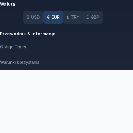
Waluta
$
USD
€
EUR
₺
TRY
£
GBP
Przewodnik & Informacje
O Vigo Tours
Warunki korzystania
Polityka anulowania i zwrotów
Tożsamość korporacyjna
Umowa o świadczenie usług
Czarter Jachtów Turcja