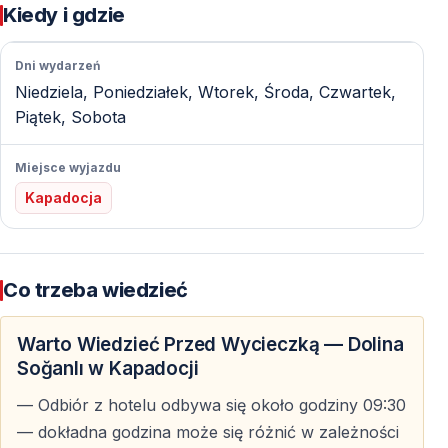
Kiedy i gdzie
Sobessos — Rzymska Kapadocja
Dni wydarzeń
Stanowisko archeologiczne Sobessos, odkryte w 2002
Niedziela, Poniedziałek, Wtorek, Środa, Czwartek,
roku, jest jednym z najważniejszych śladów epoki
Piątek, Sobota
rzymskiej w Kapadocji.
Miejsce wyjazdu
— Pozostałości zabudowy miejskiej
Kapadocja
— Kamienne struktury i ruiny
— Ślady życia codziennego z czasów rzymskich
— Unikalne spojrzenie na historię regionu
Co trzeba wiedzieć
Dolina Soğanlı — Muzeum na Wolnym
Warto Wiedzieć Przed Wycieczką — Dolina
Powietrzu
Soğanlı w Kapadocji
— Odbiór z hotelu odbywa się około godziny 09:30
Kościoły Wykute w Skale i Freski
— dokładna godzina może się różnić w zależności