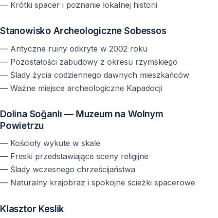
— Krótki spacer i poznanie lokalnej historii
Czy wycieczka jest bardziej historyczna czy
Stanowisko Archeologiczne Sobessos
przyrodnicza?
— Antyczne ruiny odkryte w 2002 roku
Program jest zrównoważony — łączy historię, kulturę i
— Pozostałości zabudowy z okresu rzymskiego
naturę.
— Ślady życia codziennego dawnych mieszkańców
— Ważne miejsce archeologiczne Kapadocji
Dolina Soğanlı — Muzeum na Wolnym
Powietrzu
— Kościoły wykute w skale
— Freski przedstawiające sceny religijne
— Ślady wczesnego chrześcijaństwa
— Naturalny krajobraz i spokojne ścieżki spacerowe
Klasztor Keslik