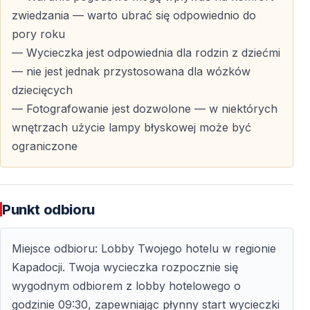
Klasztor Keslik to jedno z najbardziej niezwykłych
zwiedzania — warto ubrać się odpowiednio do
miejsc sakralnych w Kapadocji.
pory roku
— Wycieczka jest odpowiednia dla rodzin z dziećmi
— Kompleks wykuty w skale
— nie jest jednak przystosowana dla wózków
— Freski ukryte pod warstwą sadzy
dziecięcych
— Widoczne tylko przy świetle pochodni
— Fotografowanie jest dozwolone — w niektórych
— Przykład bizantyjskiego życia monastycznego
wnętrzach użycie lampy błyskowej może być
ograniczone
Powrót do Hotelu
17:30 — Zakończenie Wycieczki
Punkt odbioru
— Powrót do hoteli w Kapadocji
Miejsce odbioru: Lobby Twojego hotelu w regionie
— Czas na odpoczynek po całym dniu zwiedzania
Kapadocji. Twoja wycieczka rozpocznie się
— Kompleksowe poznanie południowej Kapadocji
wygodnym odbiorem z lobby hotelowego o
godzinie 09:30, zapewniając płynny start wycieczki