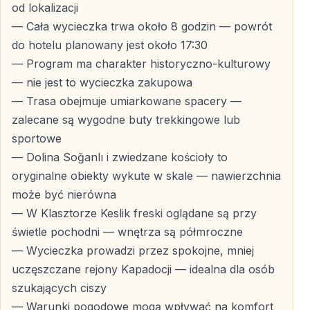
Dolina Soğanlı to naturalne muzeum na świeżym
od lokalizacji
powietrzu, ukryte wśród skalnych formacji.
— Cała wycieczka trwa około 8 godzin — powrót
do hotelu planowany jest około 17:30
— Skalnie wykute kościoły
— Program ma charakter historyczno-kulturowy
— Freski przedstawiające sceny biblijne
— nie jest to wycieczka zakupowa
— Ślady wczesnego chrześcijaństwa
— Trasa obejmuje umiarkowane spacery —
— Spokojna atmosfera i naturalne ścieżki spacerowe
zalecane są wygodne buty trekkingowe lub
sportowe
Spacer Doliną
— Dolina Soğanlı i zwiedzane kościoły to
— Łagodne trasy piesze
oryginalne obiekty wykute w skale — nawierzchnia
— Naturalne krajobrazy
może być nierówna
— Idealne warunki do fotografii i obserwacji
— W Klasztorze Keslik freski oglądane są przy
świetle pochodni — wnętrza są półmroczne
— Wycieczka prowadzi przez spokojne, mniej
Klasztor Keslik — Ukryte Freski
uczęszczane rejony Kapadocji — idealna dla osób
szukających ciszy
Duchowe Centrum w Pobliżu Wioski Cemil
— Warunki pogodowe mogą wpływać na komfort