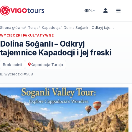
PL
Strona główna
Turcja
Kapadocja
Dolina Soğanlı – Odkryj tajemnice Kapadocji i jej freski
WYCIECZKI FAKULTATYWNE
Dolina Soğanlı – Odkryj
tajemnice Kapadocji i jej freski
Brak opinii
Kapadocja
·
Turcja
ID wycieczki #508