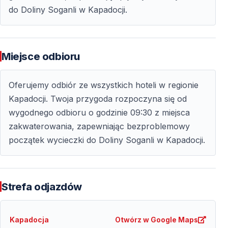
Dlaczego Warto Wybrać Wycieczkę do Doliny
do Doliny Soganli w Kapadocji.
Soğanlı
Zrównoważone Doświadczenie
Miejsce odbioru
— Połączenie historii i natury
— Trasa bez tłumów
Oferujemy odbiór ze wszystkich hoteli w regionie
— Idealna dla osób odwiedzających Kapadocję
Kapadocji. Twoja przygoda rozpoczyna się od
ponownie
wygodnego odbioru o godzinie 09:30 z miejsca
— Spokojna alternatywa dla popularnych dolin
zakwaterowania, zapewniając bezproblemowy
początek wycieczki do Doliny Soganli w Kapadocji.
Najczęściej Zadawane Pytania — Dolina
Soğanlı
Strefa odjazdów
Jak długo trwa wycieczka?
Około 8 godzin — od 09:30 do około 17:30.
Kapadocja
Otwórz w Google Maps