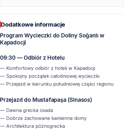
Czy transfer z hotelu jest wliczony w cenę?
Tak — odbiór i dowóz do hotelu w Kapadocji są
Dodatkowe informacje
wliczone.
Program Wycieczki do Doliny Soğanlı w
Kapadocji
Czy wycieczka wymaga dużej aktywności
fizycznej?
09:30 — Odbiór z Hotelu
Nie — trasy są umiarkowane, zalecane są wygodne
— Komfortowy odbiór z hoteli w Kapadocji
buty.
— Spokojny początek całodniowej wycieczki
Czy Dolina Soğanlı jest zatłoczona?
— Przejazd w kierunku południowej części regionu
Nie — to jedna z najspokojniejszych dolin Kapadocji.
Przejazd do Mustafapaşa (Sinasos)
Czy kościoły i klasztory są oryginalne?
— Dawna grecka osada
— Dobrze zachowane kamienne domy
Tak — wszystkie obiekty są oryginalnymi strukturami
— Architektura późnogrecka
wykutymi w skale.