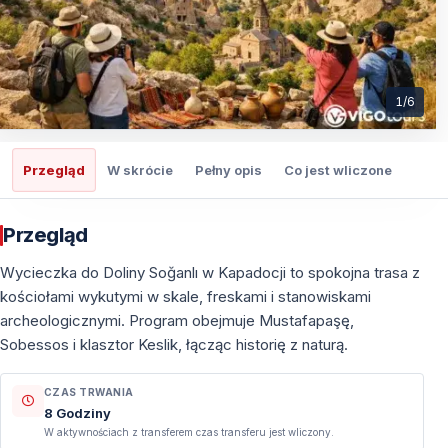
1
/
6
Przegląd
W skrócie
Pełny opis
Co jest wliczone
Co t
Przegląd
Wycieczka do Doliny Soğanlı w Kapadocji to spokojna trasa z
kościołami wykutymi w skale, freskami i stanowiskami
archeologicznymi. Program obejmuje Mustafapaşę,
Sobessos i klasztor Keslik, łącząc historię z naturą.
CZAS TRWANIA
8 Godziny
W aktywnościach z transferem czas transferu jest wliczony.