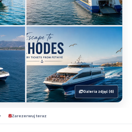
Galeria zdjęć (6)
y
Zarezerwuj teraz