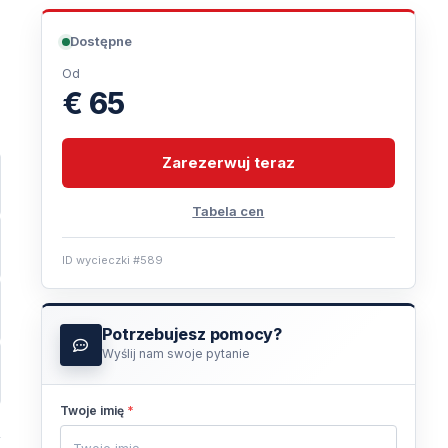
Dostępne
Od
€ 65
Zarezerwuj teraz
Tabela cen
ID wycieczki #589
Potrzebujesz pomocy?
Wyślij nam swoje pytanie
Twoje imię
*