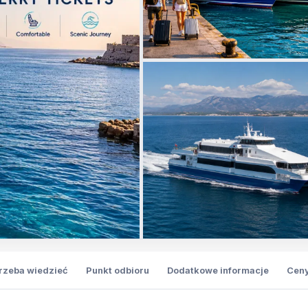
trzeba wiedzieć
Punkt odbioru
Dodatkowe informacje
Cen