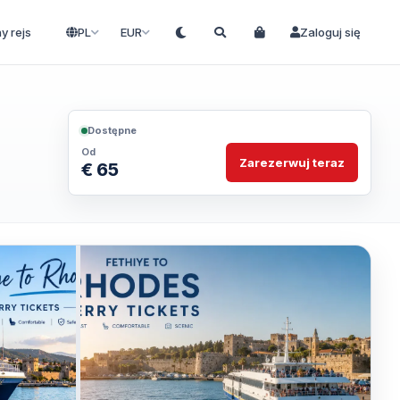
ny rejs
PL
EUR
Zaloguj się
Dostępne
Od
Zarezerwuj teraz
€ 65