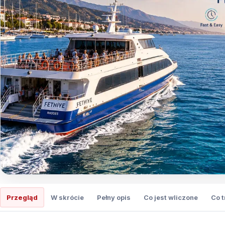
Przegląd
W skrócie
Pełny opis
Co jest wliczone
Co 