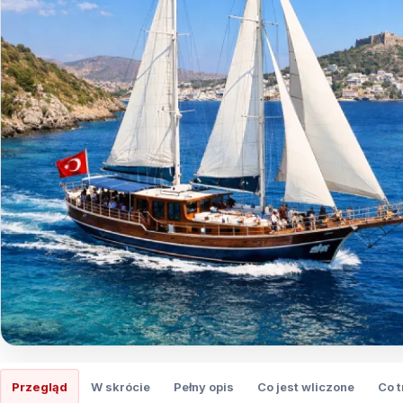
Przegląd
W skrócie
Pełny opis
Co jest wliczone
Co 