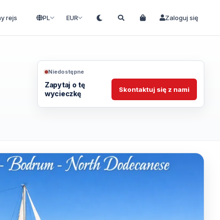
ny rejs
PL
EUR
Zaloguj się
Niedostępne
Zapytaj o tę
Skontaktuj się z nami
wycieczkę