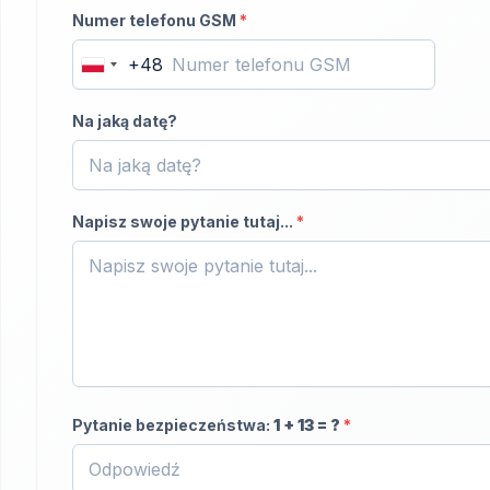
Numer telefonu GSM
*
+48
Poland
+48
Na jaką datę?
Napisz swoje pytanie tutaj...
*
Pytanie bezpieczeństwa:
1
+
13
= ?
*