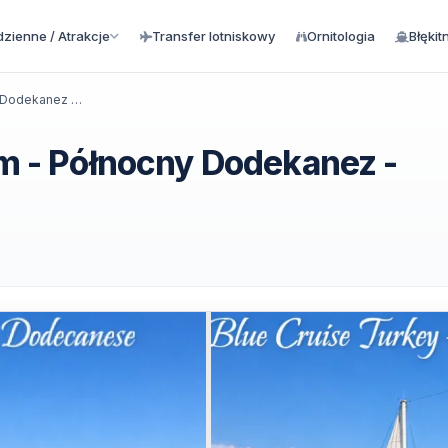
zienne / Atrakcje
Transfer lotniskowy
Ornitologia
Błękit
Niebieski rejs Turcja - Bodrum - Północny Dodekanez - Bodrum
um - Północny Dodekanez -