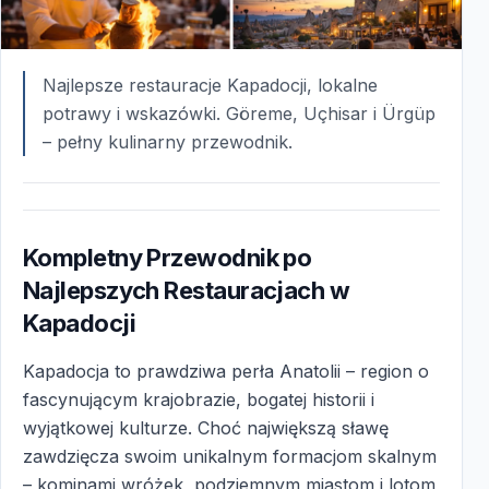
Najlepsze restauracje Kapadocji, lokalne
potrawy i wskazówki. Göreme, Uçhisar i Ürgüp
– pełny kulinarny przewodnik.
Kompletny Przewodnik po
Najlepszych Restauracjach w
Kapadocji
Kapadocja to prawdziwa perła Anatolii – region o
fascynującym krajobrazie, bogatej historii i
wyjątkowej kulturze. Choć największą sławę
zawdzięcza swoim unikalnym formacjom skalnym
– kominami wróżek, podziemnym miastom i lotom