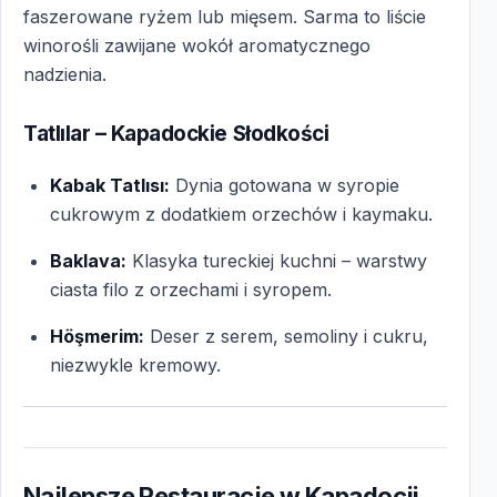
faszerowane ryżem lub mięsem. Sarma to liście
winorośli zawijane wokół aromatycznego
nadzienia.
Tatlılar – Kapadockie Słodkości
Kabak Tatlısı:
Dynia gotowana w syropie
cukrowym z dodatkiem orzechów i kaymaku.
Baklava:
Klasyka tureckiej kuchni – warstwy
ciasta filo z orzechami i syropem.
Höşmerim:
Deser z serem, semoliny i cukru,
niezwykle kremowy.
Najlepsze Restauracje w Kapadocji,