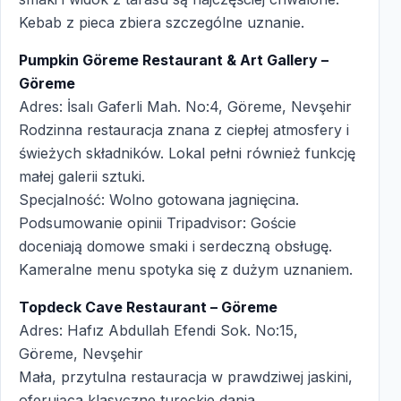
Kebab z pieca zbiera szczególne uznanie.
Pumpkin Göreme Restaurant & Art Gallery –
Göreme
Adres: İsalı Gaferli Mah. No:4, Göreme, Nevşehir
Rodzinna restauracja znana z ciepłej atmosfery i
świeżych składników. Lokal pełni również funkcję
małej galerii sztuki.
Specjalność: Wolno gotowana jagnięcina.
Podsumowanie opinii Tripadvisor: Goście
doceniają domowe smaki i serdeczną obsługę.
Kameralne menu spotyka się z dużym uznaniem.
Topdeck Cave Restaurant – Göreme
Adres: Hafız Abdullah Efendi Sok. No:15,
Göreme, Nevşehir
Mała, przytulna restauracja w prawdziwej jaskini,
oferująca klasyczne tureckie dania.