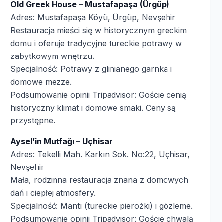
Old Greek House – Mustafapaşa (Ürgüp)
Adres: Mustafapaşa Köyü, Ürgüp, Nevşehir
Restauracja mieści się w historycznym greckim
domu i oferuje tradycyjne tureckie potrawy w
zabytkowym wnętrzu.
Specjalność: Potrawy z glinianego garnka i
domowe mezze.
Podsumowanie opinii Tripadvisor: Goście cenią
historyczny klimat i domowe smaki. Ceny są
przystępne.
Aysel’in Mutfağı – Uçhisar
Adres: Tekelli Mah. Karkın Sok. No:22, Uçhisar,
Nevşehir
Mała, rodzinna restauracja znana z domowych
dań i ciepłej atmosfery.
Specjalność: Mantı (tureckie pierożki) i gözleme.
Podsumowanie opinii Tripadvisor: Goście chwalą