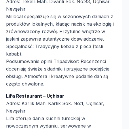
Adres: Tekelli Mah. Divanlı Sok. No:83, Uçhisar,
Nevşehir
Millocal specjalizuje się w sezonowych daniach z
produktów lokalnych, kładąc nacisk na ekologię i
zrównoważony rozwój. Przytulne wnętrze w
jaskini zapewnia autentyczne doświadczenie.
Specjalność: Tradycyjny kebab z pieca (testi
kebab).
Podsumowanie opinii Tripadvisor: Recenzenci
doceniają świeże składniki i przyjazne podejście
obsługi. Atmosfera i kreatywne podanie dań są
często chwalone.
Lil’a Restaurant – Uçhisar
Adres: Karlık Mah. Karlık Sok. No:1, Uçhisar,
Nevşehir
Lil’a oferuje dania kuchni tureckiej w
nowoczesnym wydaniu, serwowane w