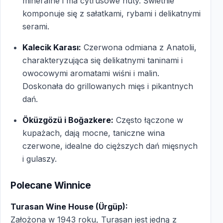
mineralne i ma cytrusowe nuty. Świetnie
komponuje się z sałatkami, rybami i delikatnymi
serami.
Kalecik Karası:
Czerwona odmiana z Anatolii,
charakteryzująca się delikatnymi taninami i
owocowymi aromatami wiśni i malin.
Doskonała do grillowanych mięs i pikantnych
dań.
Öküzgözü i Boğazkere:
Często łączone w
kupażach, dają mocne, taniczne wina
czerwone, idealne do cięższych dań mięsnych
i gulaszy.
Polecane Winnice
Turasan Wine House (Ürgüp):
Założona w 1943 roku, Turasan jest jedną z