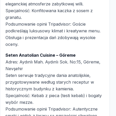
eleganckiej atmosferze zabytkowej willi.
Specjalność: Konfitowana kaczka z sosem z
granatu.
Podsumowanie opinii Tripadvisor: Goście
podkreślają luksusowy klimat i kreatywne menu.
Obsługa i prezentacja dań zdobywają wysokie
oceny.
Seten Anatolian Cuisine – Göreme
Adres: Aydınlı Mah. Aydınlı Sok. No:15, Göreme,
Nevşehir
Seten serwuje tradycyjne dania anatolijskie,
przygotowywane według starych receptur w
historycznym budynku z kamienia.
Specjalność: Kebab z pieca (testi kebab) i bogaty
wybór mezze.
Podsumowanie opinii Tripadvisor: Autentyczne
smaki i widok z tarasu są najczęściej chwalone.