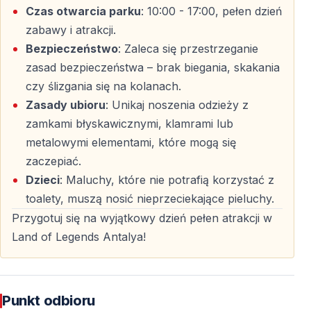
doświadczenie, które na długo pozostaje w pamięci.
Czas otwarcia parku
: 10:00 - 17:00, pełen dzień
zabawy i atrakcji.
Zarezerwuj codzienną wycieczkę z Belek do Land of
Bezpieczeństwo
: Zaleca się przestrzeganie
Legends Antalya i dodaj swojej podróży prawdziwie
zasad bezpieczeństwa – brak biegania, skakania
magiczny akcent.
czy ślizgania się na kolanach.
Zasady ubioru
: Unikaj noszenia odzieży z
zamkami błyskawicznymi, klamrami lub
Najczęściej Zadawane Pytania
metalowymi elementami, które mogą się
zaczepiać.
Czy odbiór z hoteli w Belek jest wliczony w
Dzieci
: Maluchy, które nie potrafią korzystać z
cenę?
toalety, muszą nosić nieprzeciekające pieluchy.
Tak — odbiór i transport powrotny z hoteli w Belek są
Przygotuj się na wyjątkowy dzień pełen atrakcji w
wliczone w cenę wycieczki.
Land of Legends Antalya!
Czy bilet wstępu do Land of Legends jest w
cenie?
Punkt odbioru
Tak — bilet wstępu do parku tematycznego jest