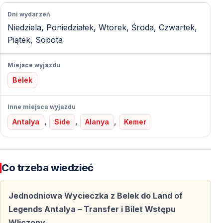
Doświadczony zespół dba o płynny przebieg
Dni wydarzeń
wycieczki, bezpieczeństwo uczestników oraz komfort
Niedziela, Poniedziałek, Wtorek, Środa, Czwartek,
przez cały dzień.
Piątek, Sobota
Miejsce wyjazdu
Dzień Pełen Atrakcji w Land of Legends
Belek
Antalya
Inne miejsca wyjazdu
Przejażdżki Pełne Emocji
,
,
,
Antalya
Side
Alanya
Kemer
Kolejki górskie, ekstremalne zjeżdżalnie i dynamiczne
atrakcje dla miłośników adrenaliny.
Co trzeba wiedzieć
Park Wodny
Baseny z falami, leniwe rzeki, strefy rodzinne i
Jednodniowa Wycieczka z Belek do Land of
dziecięce — idealne miejsce na ochłodę i zabawę.
Legends Antalya – Transfer i Bilet Wstępu
Wliczony