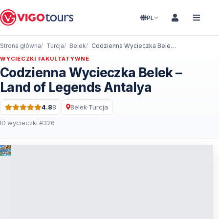
PL
Strona główna
Turcja
Belek
Codzienna Wycieczka Belek – Land of Legends Antalya
WYCIECZKI FAKULTATYWNE
Codzienna Wycieczka Belek –
Land of Legends Antalya
4.8
8
Belek
·
Turcja
Ocena: 4.8 na 5 · 8 Recenzje
ID wycieczki #326