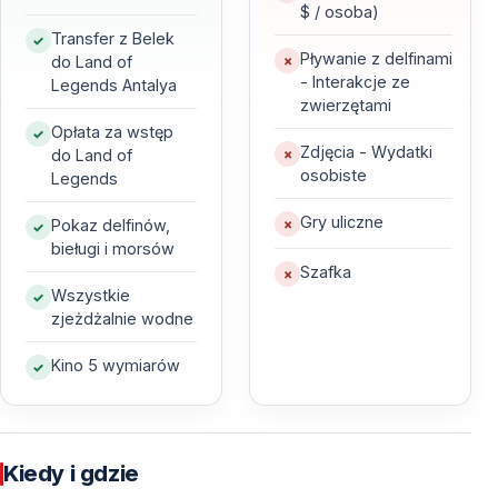
$ / osoba)
Transfer z Belek
Pływanie z delfinami
do Land of
Dlaczego Warto Wybrać Wycieczkę z Belek do
- Interakcje ze
Legends Antalya
Land of Legends?
zwierzętami
Opłata za wstęp
Zdjęcia - Wydatki
do Land of
Komfortowy Transport z Hoteli w Belek
osobiste
Legends
Odbiór i dowóz bezpośrednio z hoteli w Belek
Gry uliczne
Pokaz delfinów,
zapewniają wygodę i oszczędność czasu — bez
bieługi i morsów
konieczności samodzielnej organizacji dojazdu.
Szafka
Wszystkie
Pakiet z Biletem Wstępu
zjeżdżalnie wodne
Transport oraz bilety wstępu do Land of Legends
Kino 5 wymiarów
Antalya są wliczone w cenę — posiłki i napoje nie są
uwzględnione.
Kiedy i gdzie
Profesjonalna Organizacja