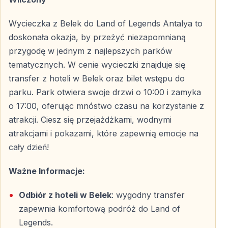
Pokazy na Żywo
Wycieczka z Belek do Land of Legends Antalya to
Efektowne występy akrobatyczne, musicale i
doskonała okazja, by przeżyć niezapomnianą
widowiska tematyczne odbywające się w ciągu dnia.
przygodę w jednym z najlepszych parków
Legends Tower i Strefy Tematyczne
tematycznych. W cenie wycieczki znajduje się
transfer z hoteli w Belek oraz bilet wstępu do
Ikoniczna Legends Tower z panoramicznymi widokami
parku. Park otwiera swoje drzwi o 10:00 i zamyka
oraz klimatyczne obszary inspirowane mitologią i
o 17:00, oferując mnóstwo czasu na korzystanie z
historią — od Świątyni Posejdona po ulice Imperium
atrakcji. Ciesz się przejażdżkami, wodnymi
Osmańskiego.
atrakcjami i pokazami, które zapewnią emocje na
cały dzień!
Twórz Niezapomniane Wspomnienia
Ważne Informacje:
Wycieczka do Land of Legends Antalya to coś więcej
niż wizyta w parku tematycznym — to cały dzień
Odbiór z hoteli w Belek
: wygodny transfer
wspólnej zabawy, emocji i wyjątkowych chwil
zapewnia komfortową podróż do Land of
spędzonych z rodziną lub przyjaciółmi. To
Legends.