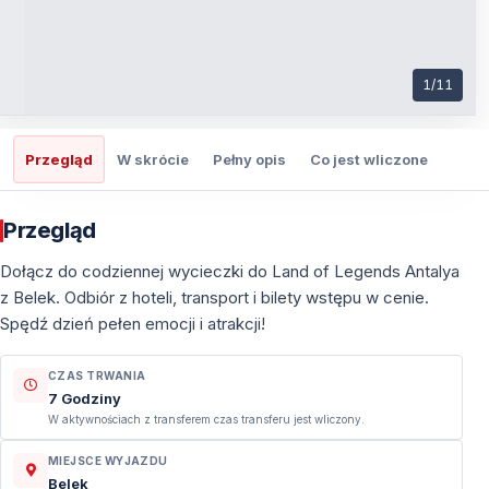
1
/
11
Przegląd
W skrócie
Pełny opis
Co jest wliczone
Co t
Przegląd
Dołącz do codziennej wycieczki do Land of Legends Antalya
z Belek. Odbiór z hoteli, transport i bilety wstępu w cenie.
Spędź dzień pełen emocji i atrakcji!
CZAS TRWANIA
7 Godziny
W aktywnościach z transferem czas transferu jest wliczony.
MIEJSCE WYJAZDU
Belek