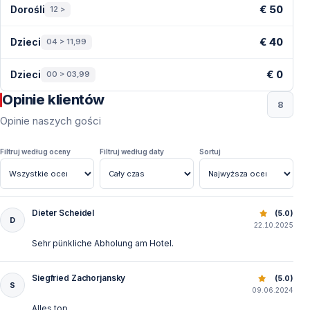
Ceny — Belek
€ 50
Dorośli
12 >
€ 40
Dzieci
04 > 11,99
€ 0
Dzieci
00 > 03,99
Opinie klientów
8
Opinie naszych gości
Filtruj według oceny
Filtruj według daty
Sortuj
Dieter Scheidel
Codzienna Wycieczka Belek – Land of Legends Antalya
(5.0)
D
22.10.2025
Sehr pünkliche Abholung am Hotel.
Siegfried Zachorjansky
Codzienna Wycieczka Belek – Land of Legends Antalya
(5.0)
S
09.06.2024
Alles top