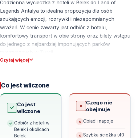
Codzienna wycieczka z hoteli w Belek do Land of
Legends Antalya to idealna propozycja dla osób
szukających emocji, rozrywki i niezapomnianych
wrażeń. W cenie zawarty jest odbiór z hotelu,
komfortowy transport w obie strony oraz bilety wstępu
do jednego z najbardziej imponujących parków
tematycznych w Turcji.
Czytaj więcej
Poznaj Magię Land of Legends Antalya
Co jest wliczone
Land of Legends Antalya to spektakularny świat fantazji
i nowoczesnej rozrywki. Park łączy w sobie
Czego nie
ekscytujące atrakcje, ogromny park wodny, pokazy na
Co jest
obejmuje
wliczone
żywo oraz wyjątkowe strefy tematyczne. Każdy,
niezależnie od wieku, znajdzie tu coś dla siebie — od
Obiad i napoje
Odbiór z hoteli w
adrenaliny po relaks i widowiska na światowym
Belek i okolicach
Szybka ścieżka (40
Belek
poziomie.