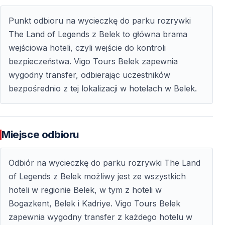
zawarty w pakiecie.
Punkt odbioru na wycieczkę do parku rozrywki
The Land of Legends z Belek to główna brama
Czy posiłki i napoje są wliczone?
wejściowa hoteli, czyli wejście do kontroli
Nie — jedzenie i napoje na terenie parku są dodatkowo
bezpieczeństwa. Vigo Tours Belek zapewnia
płatne.
wygodny transfer, odbierając uczestników
bezpośrednio z tej lokalizacji w hotelach w Belek.
Czy wycieczka jest odpowiednia dla dzieci?
Tak — park oferuje atrakcje dla dzieci, młodzieży i
dorosłych.
Miejsce odbioru
Jak długo trwa wycieczka?
Odbiór na wycieczkę do parku rozrywki The Land
Wycieczka trwa cały dzień — obejmuje transport oraz
of Legends z Belek możliwy jest ze wszystkich
kilka godzin spędzonych w parku.
hoteli w regionie Belek, w tym z hoteli w
Bogazkent, Belek i Kadriye. Vigo Tours Belek
Co warto zabrać ze sobą?
zapewnia wygodny transfer z każdego hotelu w