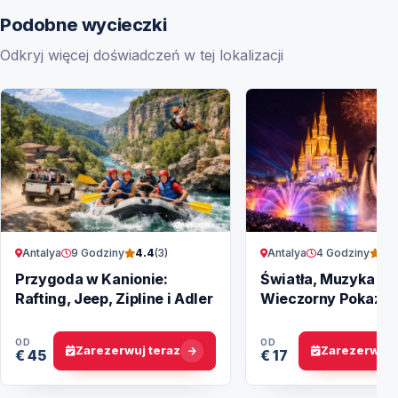
Podobne wycieczki
Odkryj więcej doświadczeń w tej lokalizacji
Antalya
9 Godziny
Antalya
4 Godziny
4.4
(3)
4.
Przygoda w Kanionie:
Światła, Muzyka i M
Rafting, Jeep, Zipline i Adler
Wieczorny Pokaz L
Legends
OD
OD
Zarezerwuj teraz
Zarezerwuj 
€ 45
€ 17