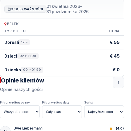
01 kwietnia 2026
–
OKRES WAŻNOŚCI
31 października 2026
BELEK
TYP BILETU
CENA
Ceny — Belek
€ 55
Dorośli
12 >
€ 45
Dzieci
02 > 11,99
€ 0
Dziecko
00 > 01,99
Opinie klientów
1
Opinie naszych gości
Filtruj według oceny
Filtruj według daty
Sortuj
Uwe Liebermann
Akwarium w Antalyi: Wycieczka z Belek z Przewozem i Bi
(4.0)