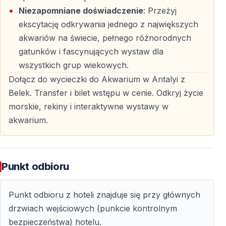
Niezapomniane doświadczenie
: Przeżyj
Transfer obejmuje hotele w
Boğazkent, Belek
ekscytację odkrywania jednego z największych
(centrum) oraz Kadriye
.
akwariów na świecie, pełnego różnorodnych
gatunków i fascynujących wystaw dla
Ile trwa wycieczka do Akwarium w Antalyi?
wszystkich grup wiekowych.
Wycieczka trwa około
4–5 godzin
, łącznie z
Dołącz do wycieczki do Akwarium w Antalyi z
transferem.
Belek. Transfer i bilet wstępu w cenie. Odkryj życie
morskie, rekiny i interaktywne wystawy w
Czy bilet wstępu do akwarium jest wliczony w
akwarium.
cenie?
Tak,
bilet wstępu do Akwarium w Antalyi
jest zawarty
w cenie wycieczki.
Punkt odbioru
Czy wycieczka jest odpowiednia dla dzieci?
Punkt odbioru z hoteli znajduje się przy głównych
Tak, jest to atrakcja
odpowiednia dla wszystkich grup
drzwiach wejściowych (punkcie kontrolnym
wiekowych
, szczególnie polecana rodzinom.
bezpieczeństwa) hotelu.