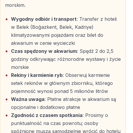
Czas wolny i atrakcje opcjonalne
morskim.
Po zwiedzaniu akwarium przewidziany jest czas wolny.
Wygodny odbiór i transport
: Transfer z hoteli
Można wykonać pamiątkowe zdjęcia lub odpocząć w
w Belek (Boğazkent, Belek, Kadriye)
pobliskich punktach gastronomicznych, takich jak
klimatyzowanymi pojazdami oraz bilet do
McDonald’s czy
GeLatte Italian Ice Cream
.
akwarium w cenie wycieczki
Idealna półdniowa wycieczka z Belek
Czas spędzony w akwarium
: Spędź 2 do 2,5
godziny odkrywając różnorodne wystawy i życie
Ta wycieczka to połączenie komfortu, rozrywki i
morskie
edukacji.
Akwarium w Antalyi z Belek
jest doskonałym
Rekiny i karmienie ryb
: Obserwuj karmienie
wyborem dla rodzin, par oraz grup, które chcą
setek rekinów w głównym zbiorniku, którego
zobaczyć coś wyjątkowego w krótkim czasie.
pojemność wynosi ponad 5 milionów litrów
Ważna uwaga
: Płatne atrakcje w akwarium są
opcjonalne i dodatkowo płatne
Najczęściej zadawane pytania
Zgodność z czasem spotkania
: Prosimy o
punktualność na czas powrotu; osoby
Z których hoteli w Belek dostępny jest
transfer?
spóźnione muszą samodzielnie wrócić do hotelu