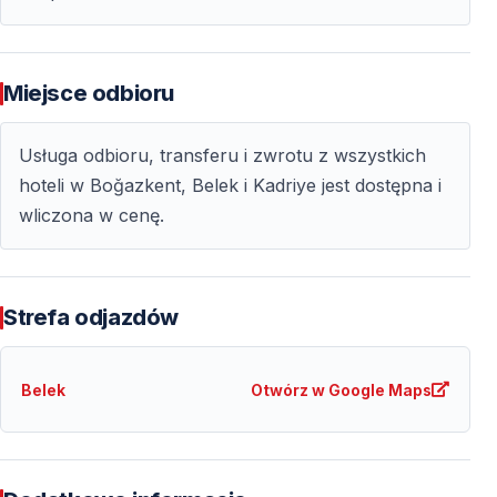
Czy jedzenie i napoje są wliczone w cenie?
Nie, jedzenie i napoje nie są wliczone, ale na terenie
Miejsce odbioru
kompleksu znajdują się restauracje i kawiarnie.
Usługa odbioru, transferu i zwrotu z wszystkich
Czy wszystkie atrakcje w środku są bezpłatne?
hoteli w Boğazkent, Belek i Kadriye jest dostępna i
Główna część akwarium jest wliczona w cenie,
wliczona w cenę.
natomiast niektóre atrakcje, takie jak Muzeum
Face2Face, Sala Śnieżna lub Muzeum Lodu, mogą
wymagać dodatkowej opłaty.
Strefa odjazdów
Belek
Otwórz w Google Maps