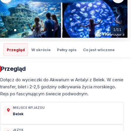
1
/
11
Przegląd
W skrócie
Pełny opis
Co jest wliczone
Co t
Przegląd
Dołącz do wycieczki do Akwarium w Antalyi z Belek. W cenie
transfer, bilet i 2-2,5 godziny odkrywania życia morskiego.
Rejs po fascynującym świecie podwodnym.
MIEJSCE WYJAZDU
Belek
JĘZYK