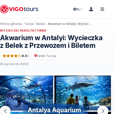
PL
Strona główna
Turcja
Belek
Akwarium w Antalyi: Wycieczka z Belek z Przewozem i Biletem
WYCIECZKI FAKULTATYWNE
Akwarium w Antalyi: Wycieczka
z Belek z Przewozem i Biletem
4.0
1
Belek
·
Turcja
Ocena: 4.0 na 5 · 1 Recenzje
ID wycieczki #293