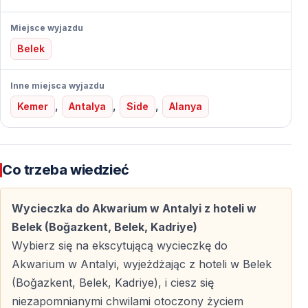
uzupełniająca wizytę w akwarium.
Miejsce wyjazdu
Atrakcja przyjazna rodzinom
Belek
Akwarium w Antalyi jest doskonałym miejscem dla
rodzin z dziećmi. Oprócz ekspozycji morskich dostępne
Inne miejsca wyjazdu
są także
Sala Śnieżna oraz Muzeum Lodu
, które
,
,
,
Kemer
Antalya
Side
Alanya
zapewniają dodatkową rozrywkę i różnorodność
doświadczeń dla odwiedzających w każdym wieku.
Co trzeba wiedzieć
Rekiny i ogromne zbiorniki wodne
Cały kompleks mieści
7,5 miliona litrów wody
, w
Wycieczka do Akwarium w Antalyi z hoteli w
których żyją setki rekinów oraz wiele dużych gatunków
Belek (Boğazkent, Belek, Kadriye)
morskich. To nie tylko widowiskowe, ale również
Wybierz się na ekscytującą wycieczkę do
edukacyjne doświadczenie, pozwalające lepiej
Akwarium w Antalyi, wyjeżdżając z hoteli w Belek
zrozumieć ekosystemy morskie.
(Boğazkent, Belek, Kadriye), i ciesz się
niezapomnianymi chwilami otoczony życiem