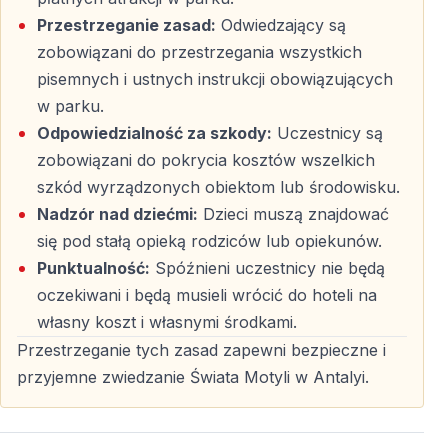
Naturalne siedliska dla ptaków takich jak nimfy i
Przestrzeganie zasad:
Odwiedzający są
papużki faliste.
zobowiązani do przestrzegania wszystkich
pisemnych i ustnych instrukcji obowiązujących
Staw z rybami koi
w parku.
Możliwość karmienia kolorowych ryb koi w specjalnie
Odpowiedzialność za szkody:
Uczestnicy są
przygotowanym zbiorniku.
zobowiązani do pokrycia kosztów wszelkich
szkód wyrządzonych obiektom lub środowisku.
Strefa edukacyjna z ulami
Nadzór nad dziećmi:
Dzieci muszą znajdować
się pod stałą opieką rodziców lub opiekunów.
Interaktywna część, w której można obserwować
Punktualność:
Spóźnieni uczestnicy nie będą
proces produkcji miodu.
oczekiwani i będą musieli wrócić do hoteli na
Amfiteatry
własny koszt i własnymi środkami.
Przestrzeganie tych zasad zapewni bezpieczne i
Wewnętrzne i zewnętrzne amfiteatry na 900 miejsc,
przyjemne zwiedzanie Świata Motyli w Antalyi.
przeznaczone na pokazy i wydarzenia.
Udogodnienia dla odwiedzających