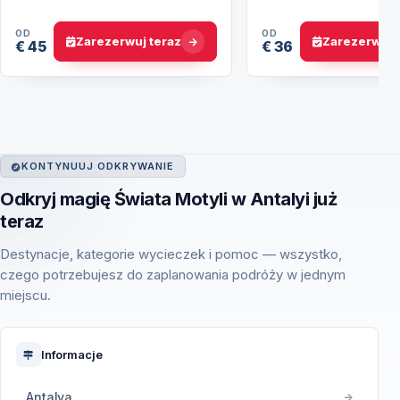
Wycieczka
OD
OD
Zarezerwuj teraz
Zarezerwuj 
€ 45
€ 36
KONTYNUUJ ODKRYWANIE
Odkryj magię Świata Motyli w Antalyi już
teraz
Destynacje, kategorie wycieczek i pomoc — wszystko,
czego potrzebujesz do zaplanowania podróży w jednym
miejscu.
Informacje
Antalya