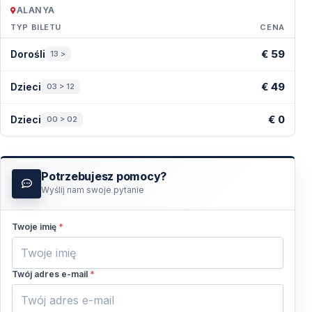
ALANYA
TYP BILETU
CENA
Ceny — Alanya
€ 59
Dorośli
13 >
€ 49
Dzieci
03 > 12
€ 0
Dzieci
00 > 02
Potrzebujesz pomocy?
Wyślij nam swoje pytanie
Twoje imię
*
Twój adres e-mail
*