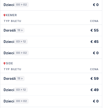
€ 0
Dzieci
00 > 02
Zazwyczaj 1,5–2 godziny wystarczą na spokojne
zwiedzanie.
KEMER
TYP BILETU
CENA
Czy można robić zdjęcia?
Ceny — Kemer
€ 55
Dorośli
13 >
Tak — to jedno z najlepszych miejsc w Antalyi do
€ 45
fotografii przyrodniczej.
Dzieci
03 > 12
€ 0
Dzieci
00 > 02
Czy park jest otwarty przez cały rok?
Tak — dzięki zamkniętej, kontrolowanej przestrzeni
SIDE
można go odwiedzać o każdej porze roku.
TYP BILETU
CENA
Ceny — Side
€ 59
Dorośli
13 >
Odwiedź Świat Motyli w Antalyi i zanurz się w magii
tropikalnej przyrody.
€ 49
Dzieci
03 > 12
€ 0
Dzieci
00 > 02