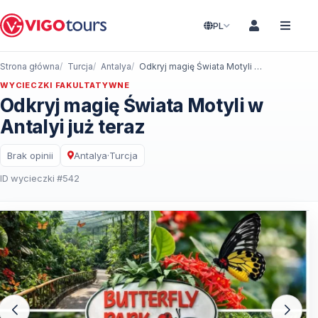
PL
Strona główna
Turcja
Antalya
Odkryj magię Świata Motyli w Antalyi już teraz
WYCIECZKI FAKULTATYWNE
Odkryj magię Świata Motyli w
Antalyi już teraz
Brak opinii
Antalya
·
Turcja
ID wycieczki #542