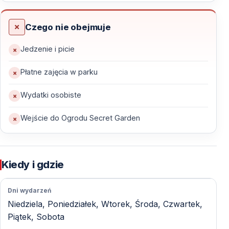
Specjalnie zaprojektowany mikroklimat odwzorowuje
warunki tropikalnego lasu, zapewniając idealne
Czego nie obejmuje
środowisko życia dla motyli, ptaków i roślin
Jedzenie i picie
egzotycznych.
Płatne zajęcia w parku
To miejsce pozwala nie tylko podziwiać przyrodę, ale
także lepiej zrozumieć delikatną równowagę
Wydatki osobiste
ekosystemu.
Wejście do Ogrodu Secret Garden
Butterflyworld Antalya — atrakcje i
udogodnienia
Kiedy i gdzie
Rozległy kompleks tematyczny
Dni wydarzeń
Kompleks o powierzchni 10 000 m², zaprojektowany
Niedziela, Poniedziałek, Wtorek, Środa, Czwartek,
wokół motywu natury i edukacji.
Piątek, Sobota