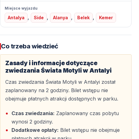
Jeden z największych zamkniętych parków
Miejsce wyjazdu
motyli na świecie
,
,
,
,
Antalya
Side
Alanya
Belek
Kemer
8 000 m² powierzchni wewnętrznej z parkiem motyli i
tropikalnym egzotarium.
Co trzeba wiedzieć
Strefa obserwacji motyli
25 000 m³ przestrzeni, w której można obserwować
Zasady i informacje dotyczące
ponad 25 000 motyli z 40 różnych gatunków.
zwiedzania Świata Motyli w Antalyi
Czas zwiedzania Świata Motyli w Antalyi został
Tropikalna sceneria
zaplanowany na 2 godziny. Bilet wstępu nie
Egzotyczna roślinność, sztuczne wodospady,
obejmuje płatnych atrakcji dostępnych w parku.
strumienie oraz stawy tworzą klimat prawdziwego lasu
Czas zwiedzania:
Zaplanowany czas pobytu
tropikalnego.
wynosi 2 godziny.
Dodatkowe opłaty:
Bilet wstępu nie obejmuje
Tropikalne ptaki
płatnych atrakcji w parku.