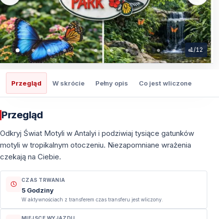
1
/
12
Przegląd
W skrócie
Pełny opis
Co jest wliczone
Co t
Przegląd
Odkryj Świat Motyli w Antalyi i podziwiaj tysiące gatunków
motyli w tropikalnym otoczeniu. Niezapomniane wrażenia
czekają na Ciebie.
CZAS TRWANIA
5 Godziny
W aktywnościach z transferem czas transferu jest wliczony.
MIEJSCE WYJAZDU