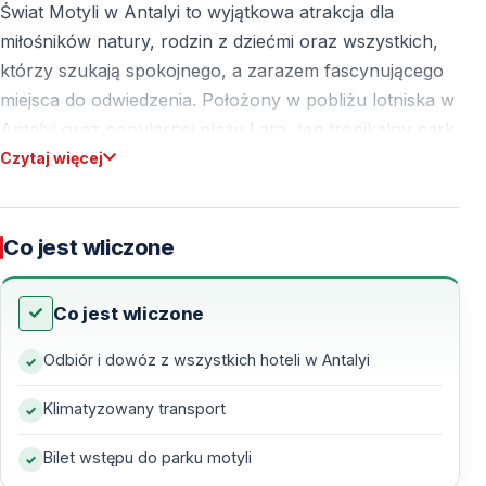
Świat Motyli w Antalyi to wyjątkowa atrakcja dla
miłośników natury, rodzin z dziećmi oraz wszystkich,
którzy szukają spokojnego, a zarazem fascynującego
miejsca do odwiedzenia. Położony w pobliżu lotniska w
Antalyi oraz popularnej plaży Lara, ten tropikalny park
należy do największych na świecie zamkniętych
Czytaj więcej
centrów motyli i egzotycznej fauny.
Odwiedzający mają okazję spacerować wśród tysięcy
Co jest wliczone
kolorowych motyli z ponad 50 krajów, które swobodnie
latają w starannie odtworzonym tropikalnym
Co jest wliczone
środowisku.
Odbiór i dowóz z wszystkich hoteli w Antalyi
Czym jest Świat Motyli w Antalyi?
Klimatyzowany transport
Świat Motyli w Antalyi to nowoczesny kompleks
Bilet wstępu do parku motyli
łączący edukację, kontakt z naturą i rozrywkę.