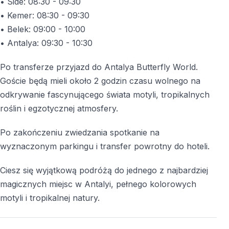
• Side: 08:30 - 09:30
Atrakcja całoroczna
• Kemer: 08:30 - 09:30
Dzięki zamkniętej i klimatyzowanej przestrzeni park
• Belek: 09:00 - 10:00
można odwiedzać o każdej porze roku.
• Antalya: 09:30 - 10:30
Po transferze przyjazd do Antalya Butterfly World.
Połącz Świat Motyli z wycieczką po Antalyi
Goście będą mieli około 2 godzin czasu wolnego na
odkrywanie fascynującego świata motyli, tropikalnych
Chcesz połączyć wizytę w Świecie Motyli z
roślin i egzotycznej atmosfery.
odkrywaniem najpiękniejszych zakątków Antalyi?
Wycieczka po Antalyi
obejmuje spektakularne
Po zakończeniu zwiedzania spotkanie na
wodospady, historyczne Stare Miasto (Kaleiçi) oraz
wyznaczonym parkingu i transfer powrotny do hoteli.
przejażdżkę kolejką linową z zapierającymi dech w
piersiach widokami.
Ciesz się wyjątkową podróżą do jednego z najbardziej
magicznych miejsc w Antalyi, pełnego kolorowych
Co więcej, z
Vigo Tours
możesz zarezerwować tę
motyli i tropikalnej natury.
samą wycieczkę nawet
o 40% taniej niż w hotelach
.
Zarezerwuj teraz: