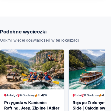
Podobne wycieczki
Odkryj więcej doświadczeń w tej lokalizacji
Antalya
9 Godziny
Side
8 Godziny
4.4
(3)
4.6
(18
Przygoda w Kanionie:
Rejs po Zielonym Ka
Rafting, Jeep, Zipline i Adler
Side | Całodniowa