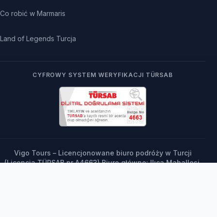
Co robić w Marmaris
Land of Legends Turcja
CYFROWY SYSTEM WERYFIKACJI TÜRSAB
Vigo Tours – Licencjonowane biuro podróży w Turcji
(Licencja TÜRSAB nr A4663) Biuro główne: Ilıca Mahallesi,
73. Sokak No: 5, Manavgat / Antalya, Turcja | Tel: +90
242 763 61 00 Biuro europejskie: Ul. Szczygli Zaułek 8/6,
71-696 Szczecin, Polska
© 2000–2026 Vigo Tours (vigotours.com). Wszelkie prawa
zastrzeżone.