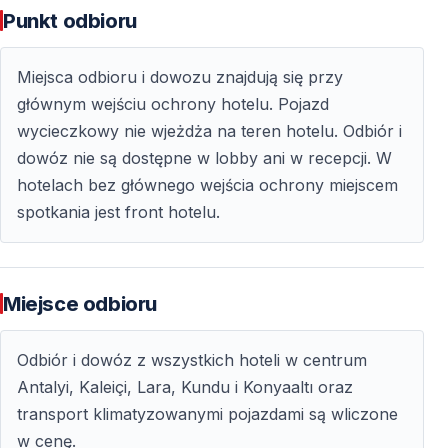
Punkt odbioru
Sklepy z pamiątkami, bistro, strefy fast food, kawiarnie
oraz lodziarnie.
Miejsca odbioru i dowozu znajdują się przy
głównym wejściu ochrony hotelu. Pojazd
Idealne miejsce do fotografii
wycieczkowy nie wjeżdża na teren hotelu. Odbiór i
Kolorowe motyle, bujna roślinność i naturalne światło
dowóz nie są dostępne w lobby ani w recepcji. W
tworzą doskonałe warunki do zdjęć.
hotelach bez głównego wejścia ochrony miejscem
spotkania jest front hotelu.
Spokojne i edukacyjne doświadczenie
Świat Motyli w Antalyi to nie tylko atrakcja wizualna, ale
Miejsce odbioru
również wartościowa lekcja przyrody. Tablice
informacyjne i interaktywne elementy pomagają
Odbiór i dowóz z wszystkich hoteli w centrum
zrozumieć cykl życia motyli oraz ich znaczenie dla
Antalyi, Kaleiçi, Lara, Kundu i Konyaaltı oraz
środowiska naturalnego.
transport klimatyzowanymi pojazdami są wliczone
Cicha i harmonijna atmosfera sprawia, że jest to
w cenę.