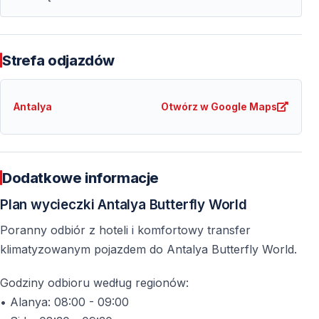
doskonałe miejsce na relaks i odpoczynek z dala od
miejskiego zgiełku.
Strefa odjazdów
Dla kogo jest Świat Motyli w Antalyi?
Antalya
Otwórz w Google Maps
Rodziny z dziećmi
Bezpieczne, edukacyjne i niezwykle ciekawe miejsce
dla najmłodszych.
Dodatkowe informacje
Miłośnicy natury i fotografii
Plan wycieczki Antalya Butterfly World
Unikalne kadry w tropikalnym otoczeniu.
Poranny odbiór z hoteli i komfortowy transfer
klimatyzowanym pojazdem do Antalya Butterfly World.
Osoby szukające spokoju
Godziny odbioru według regionów:
Idealna przestrzeń na relaksujący spacer wśród natury.
• Alanya: 08:00 - 09:00