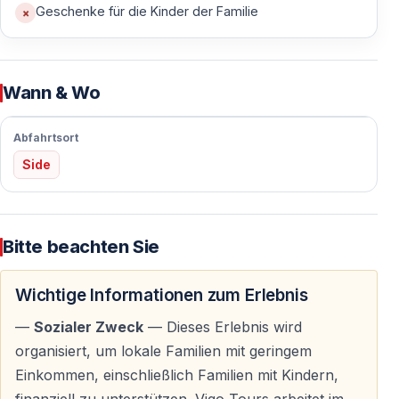
Je nach Gewohnheiten der Familie wird das
Geschenke für die Kinder der Familie
Abendessen serviert:
—
Yer Sofrası
— traditioneller Boden-Tisch
—
Klassischer Esstisch
— moderne Tischform
Wann & Wo
Im Mittelpunkt stehen gemeinsames Essen, Teilen und
Abfahrtsort
Gespräche.
Side
Hausgemachte türkische Küche
Bitte beachten Sie
Menüüberblick
Wichtige Informationen zum Erlebnis
Alle Speisen werden frisch im Haus der Familie nach
traditionellen Rezepten zubereitet.
—
Sozialer Zweck
— Dieses Erlebnis wird
organisiert, um lokale Familien mit geringem
— Verschiedene Vorspeisen (Meze)
Einkommen, einschließlich Familien mit Kindern,
— Türkische Hauptgerichte