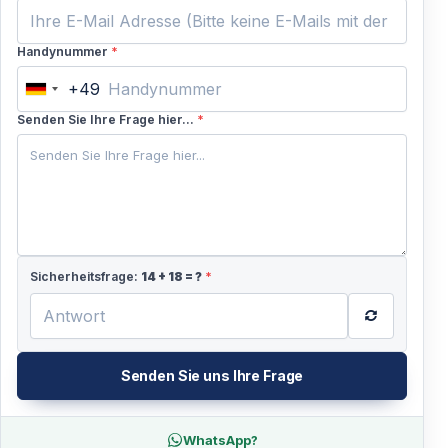
Die Mindestteilnehmerzahl beträgt 2 Personen.
Einzelgäste können teilnehmen, wenn sie mit einer
Handynummer
*
anderen Buchung kombiniert werden.
+49
Germany
+49
Senden Sie Ihre Frage hier...
*
Sicherheitsfrage:
14
+
18
= ?
*
Senden Sie uns Ihre Frage
WhatsApp?