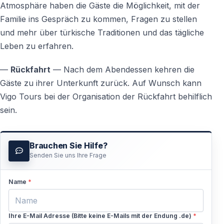
Kosten. Vigo Tours stellt alle notwendigen
Atmosphäre haben die Gäste die Möglichkeit, mit der
Informationen bereit.
Familie ins Gespräch zu kommen, Fragen zu stellen
und mehr über türkische Traditionen und das tägliche
Sind Geschenke Pflicht?
Leben zu erfahren.
Nein — sie sind nicht verpflichtend, aber kleine
—
Rückfahrt
— Nach dem Abendessen kehren die
Aufmerksamkeiten oder ein Geldumschlag werden
Gäste zu ihrer Unterkunft zurück. Auf Wunsch kann
geschätzt.
Vigo Tours bei der Organisation der Rückfahrt behilflich
sein.
Können Diätwünsche berücksichtigt werden?
Ja — bitte informieren Sie uns im Voraus.
Brauchen Sie Hilfe?
Senden Sie uns Ihre Frage
Kann sich das Programm ändern?
Kleinere Änderungen sind möglich, der Ablauf bleibt
Name
*
jedoch grundsätzlich gleich.
Ihre E-Mail Adresse (Bitte keine E-Mails mit der Endung .de)
*
Ist eine Teilnahme allein möglich?