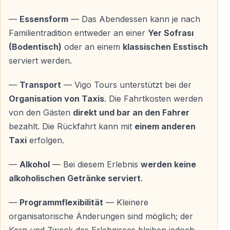
bar
—
Essensform
— Das Abendessen kann je nach
— Rückfahrt kann
mit einem anderen Taxi
erfolgen
Familientradition entweder an einer
Yer Sofrası
— Vigo Tours unterstützt bei Bedarf bei der
(Bodentisch)
oder an einem
klassischen Esstisch
Organisation
serviert werden.
Begrüßung
—
Transport
— Vigo Tours unterstützt bei der
— Herzliches Willkommen durch die Familie
Organisation von Taxis
. Die Fahrtkosten werden
— Kurze Einführung in Familienleben und Traditionen
von den Gästen
direkt und bar an den Fahrer
— Zeit für erste Gespräche vor dem Essen
bezahlt. Die Rückfahrt kann mit
einem anderen
Taxi
erfolgen.
Rückfahrt
—
Alkohol
— Bei diesem Erlebnis
werden keine
— Nach dem Abendessen organisieren die Gäste ihre
alkoholischen Getränke serviert
.
Rückfahrt selbst per Taxi
—
Programmflexibilität
— Kleinere
organisatorische Änderungen sind möglich; der
Für wen ist dieses Erlebnis geeignet?