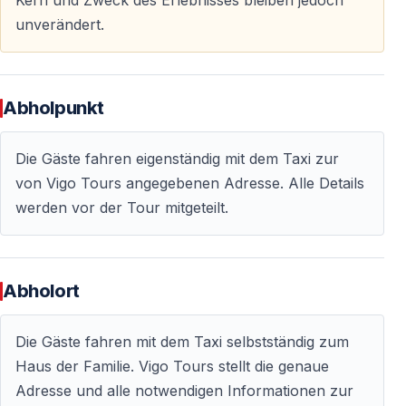
Kern und Zweck des Erlebnisses bleiben jedoch
unverändert.
Teilnahmebedingungen
—
Mindestens 2 Personen
— vorzugsweise ein Paar
—
Familien mit Kindern sind willkommen
Abholpunkt
— Ideal für kulturinteressierte Reisende
Die Gäste fahren eigenständig mit dem Taxi zur
Kulturelle Hinweise und Empfehlungen
von Vigo Tours angegebenen Adresse. Alle Details
werden vor der Tour mitgeteilt.
Geschenke
— Kleine Geschenke für die Kinder der Familie sind eine
freundliche Geste
Abholort
—
Ein Umschlag mit Geld
ist ebenfalls akzeptabel
Die Gäste fahren mit dem Taxi selbstständig zum
Fotos
Haus der Familie. Vigo Tours stellt die genaue
— Fotos mit der Familie sind ausdrücklich erwünscht
Adresse und alle notwendigen Informationen zur