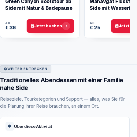
Green Canyon Bootstour ab
Manavgat Flussfahr
Side mit Natur & Badepause
Side mit Wasserfall
Basar
AB
AB
Jetzt buchen
Jetzt b
€ 36
€ 25
WEITER ENTDECKEN
Traditionelles Abendessen mit einer Familie
nahe Side
Reiseziele, Tourkategorien und Support — alles, was Sie für
die Planung Ihrer Reise brauchen, an einem Ort.
Über diese Aktivität