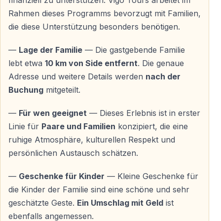
finanziell zu unterstützen. Vigo Tours arbeitet im
— Dessert
Rahmen dieses Programms bevorzugt mit Familien,
— Alkoholfreie Getränke inklusive
die diese Unterstützung besonders benötigen.
Diätwünsche
—
Lage der Familie
— Die gastgebende Familie
lebt etwa
10 km von Side entfernt
. Die genaue
Vegetarische, vegane oder andere spezielle
Adresse und weitere Details werden
nach der
Ernährungsbedürfnisse können bei vorheriger
Buchung
mitgeteilt.
Anmeldung berücksichtigt werden.
—
Für wen geeignet
— Dieses Erlebnis ist in erster
Linie für
Paare und Familien
konzipiert, die eine
Tourprogramm und Organisation
ruhige Atmosphäre, kulturellen Respekt und
persönlichen Austausch schätzen.
Transport
— Anreise
selbstständig mit dem Taxi
—
Geschenke für Kinder
— Kleine Geschenke für
— Vigo Tours stellt
Adresse und alle notwendigen
die Kinder der Familie sind eine schöne und sehr
Informationen
zur Verfügung
geschätzte Geste.
Ein Umschlag mit Geld
ist
— Bezahlung des Taxis erfolgt
direkt beim Fahrer — in
ebenfalls angemessen.