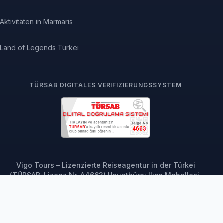
Aktivitäten in Marmaris
Land of Legends Türkei
TÜRSAB DIGITALES VERIFIZIERUNGSSYSTEM
Vigo Tours – Lizenzierte Reiseagentur in der Türkei
(TÜRSAB-Lizenz Nr. A4663) Hauptbüro: Ilıca Mahallesi,
73. Sokak No: 5, Manavgat / Antalya, Türkei | Tel.: +90
242 763 61 00 Europäisches Büro: Ul. Szczygli Zaułek 8/6,
71-696 Szczecin, Polen
© 2000–2026 Vigo Tours (vigotours.com). Alle Rechte