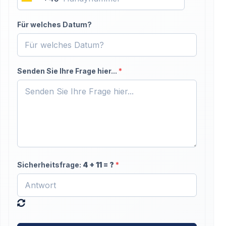
Germany
+49
Für welches Datum?
Senden Sie Ihre Frage hier...
*
Sicherheitsfrage:
4
+
11
= ?
*