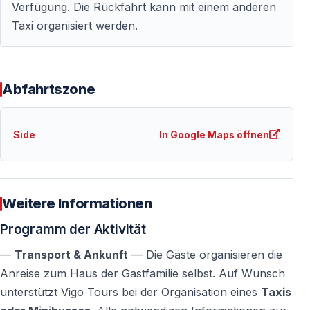
— Eine schöne Erinnerung an einen besonderen
Verfügung. Die Rückfahrt kann mit einem anderen
Abend
Taxi organisiert werden.
Wichtige Informationen
Abfahrtszone
—
Keine alkoholischen Getränke
enthalten
—
Kleinere Programmänderungen
sind möglich
Side
In Google Maps öffnen
— Der Kern des Erlebnisses bleibt
unverändert
Warum dieses Abendessen wählen?
Weitere Informationen
— Echter türkischer Familienalltag
Programm der Aktivität
— Hausgemachte Küche statt Restaurantbesuch
— Persönlicher kultureller Austausch
—
Transport & Ankunft
— Die Gäste organisieren die
— Ein einzigartiger Abend in der Nähe von Side
Anreise zum Haus der Gastfamilie selbst. Auf Wunsch
unterstützt Vigo Tours bei der Organisation eines
Taxis