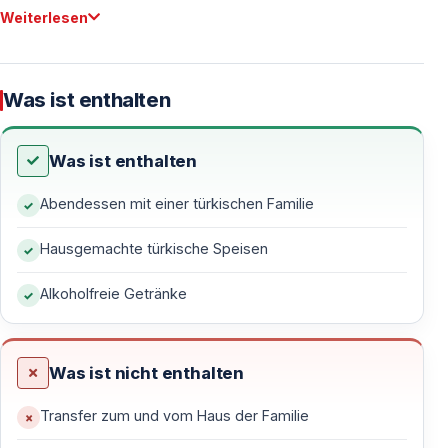
Weiterlesen
Authentisches Erlebnis in einem türkischen
Zuhause
Was ist enthalten
Dieses Abendessen ist kein Restaurantbesuch und
keine inszenierte Show — es ist ein echtes Treffen mit
einer lokalen Familie.
Was ist enthalten
— Abendessen im Haus einer türkischen Familie
Abendessen mit einer türkischen Familie
— Natürliche, familiäre Atmosphäre
Hausgemachte türkische Speisen
— Einblick in Traditionen und Alltag
— Persönlicher kultureller Austausch
Alkoholfreie Getränke
Essensarrangement und Atmosphäre
Was ist nicht enthalten
Traditionelle Tischformen
Transfer zum und vom Haus der Familie