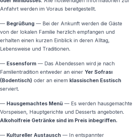
oder Minibusses
. Alle notwendigen Informationen zur
Häufig gestellte Fragen
Anfahrt werden im Voraus bereitgestellt.
Findet das Abendessen in einem Restaurant
—
Begrüßung
— Bei der Ankunft werden die Gäste
statt?
von der lokalen Familie herzlich empfangen und
erhalten einen kurzen Einblick in deren Alltag,
Nein — das Abendessen findet im privaten Haus einer
Lebensweise und Traditionen.
türkischen Familie statt.
—
Essensform
— Das Abendessen wird je nach
Sind alkoholische Getränke enthalten?
Familientradition entweder an einer
Yer Sofrası
Nein — Alkohol wird bei diesem Erlebnis nicht serviert.
(Bodentisch)
oder an einem
klassischen Esstisch
serviert.
Können Kinder teilnehmen?
—
Hausgemachtes Menü
— Es werden hausgemachte
Ja — Familien mit Kindern sind herzlich willkommen.
Vorspeisen, Hauptgerichte und Desserts angeboten.
Alkoholfreie Getränke sind im Preis inbegriffen.
Ist der Transport im Preis inbegriffen?
Nein — die An- und Abreise erfolgt per Taxi auf eigene
—
Kultureller Austausch
— In entspannter