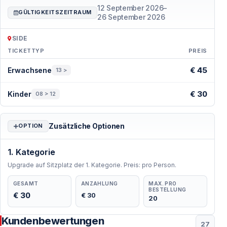
12 September 2026
–
viele Jahre hinweg Künstler aus der Türkei und aus
GÜLTIGKEITSZEITRAUM
26 September 2026
aller Welt empfangen und Meisterwerke der Oper und
des Balletts in einzigartiger Kulisse präsentiert.
SIDE
TICKETTYP
PREIS
Preise — Side
€ 45
Erwachsene
13 >
Weltklassiker in antiker Atmosphäre
Opern- und Ballettklassiker unter freiem Himmel,
€ 30
Kinder
08 > 12
umgeben von jahrtausendealten Steinmauern und
getragen von perfekter Akustik — dieses Erlebnis ist
Zusätzliche Optionen
OPTION
weltweit nahezu einzigartig.
Das Internationale Aspendos Opern- und Ballettfestival
1. Kategorie
ist kein gewöhnlicher Abend — es ist ein
Upgrade auf Sitzplatz der 1. Kategorie. Preis: pro Person.
unvergessliches kulturelles Ereignis.
GESAMT
ANZAHLUNG
MAX. PRO
BESTELLUNG
€ 30
€ 30
20
Häufig gestellte Fragen
Kundenbewertungen
27