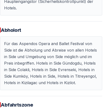
Haupteingangstor (Sicherheitskontrollpunkt) der
Hotels.
Ein Festival mit internationalem Ruf
Das Internationale Aspendos Opern- und Ballettfestival
wird seit 1994 im antiken Theater von Aspendos
Abholort
veranstaltet und findet jedes Jahr im September statt.
Die außergewöhnlich gut erhaltene römische
Für das Aspendos Opera and Ballet Festival von
Theateranlage gilt als eine der beeindruckendsten
Side ist die Abholung und Abreise von allen Hotels
antiken Bühnen der Welt.
in Side und Umgebung von Side möglich und im
Jährlich besuchen Zehntausende Kunstliebhaber aus
Preis inbegriffen. Hotels in Side Gündogdu, Hotels
der Region Antalya sowie aus dem Ausland die
in Side Colakli, Hotels in Side Evrenseki, Hotels in
Aufführungen. Besonders bei internationalen Gästen
Side Kumköy, Hotels in Side, Hotels in Titreyengol,
genießt das Festival einen hervorragenden Ruf und
Hotels in Kizilagac und Hotels in Kizilot.
wird häufig mit einem Urlaubsaufenthalt kombiniert.
Abfahrtszone
Organisation — Oper Türkei — Ballett Türkei