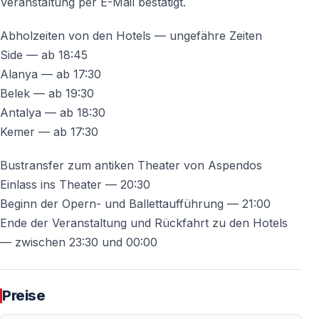
Veranstaltung per E-Mail bestätigt.
Verstärkung.
Abholzeiten von den Hotels — ungefähre Zeiten
Diese akustische Perfektion zieht international
Side — ab 18:45
renommierte Dirigenten, Regisseure, Choreografen und
Alanya — ab 17:30
Solisten an und macht Aspendos zu einem festen
Belek — ab 19:30
Bestandteil des globalen Kulturkalenders.
Antalya — ab 18:30
Kemer — ab 17:30
Internationale Anerkennung
Bustransfer zum antiken Theater von Aspendos
Das Aspendos Festival ist Mitglied der European
Einlass ins Theater — 20:30
Festivals Association.
Beginn der Opern- und Ballettaufführung — 21:00
Zudem ist das Internationale Aspendos Opern- und
Ende der Veranstaltung und Rückfahrt zu den Hotels
Ballettfestival das erste und einzige Festival, das mit
— zwischen 23:30 und 00:00
dem „Best Quality Management Certificate“
ausgezeichnet wurde.
Preise
Als echtes Treffen der Kulturen hat das Festival über