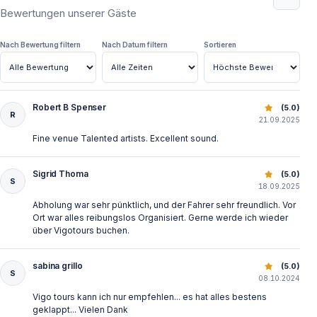
Bewertungen unserer Gäste
Wo finden die Aufführungen statt
Alle Aufführungen finden im antiken Theater von
Nach Bewertung filtern
Nach Datum filtern
Sortieren
Aspendos statt.
Ist der Hoteltransfer im Preis enthalten
Robert B Spenser
Side: Aspendos Opern- und Ballettfestival
(5.0)
R
21.09.2025
Ja — Abholung und Rückgabe von allen Hotels ist im
Fine venue Talented artists. Excellent sound.
Preis inbegriffen.
Sigrid Thoma
Side: Aspendos Opern- und Ballettfestival
(5.0)
Welche Kunstformen werden präsentiert
S
18.09.2025
Abholung war sehr pünktlich, und der Fahrer sehr freundlich. Vor
Das Festival umfasst klassische Opern- und
Ort war alles reibungslos Organisiert. Gerne werde ich wieder
Ballettaufführungen.
über Vigotours buchen.
Ist das Festival für internationale Gäste
sabina grillo
Side: Aspendos Opern- und Ballettfestival
(5.0)
S
geeignet
08.10.2024
Vigo tours kann ich nur empfehlen... es hat alles bestens
Ja — das Festival ist bei internationalen Besuchern
geklappt... Vielen Dank