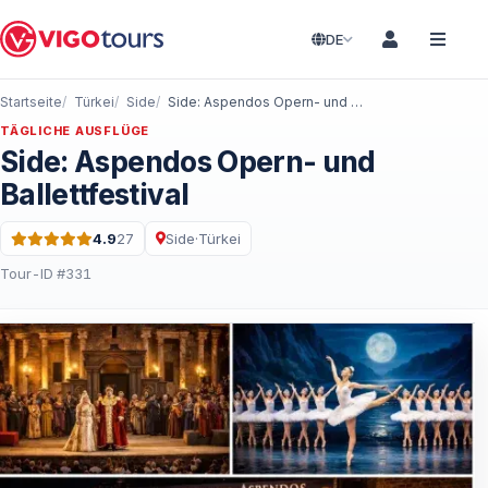
DE
Startseite
Türkei
Side
Side: Aspendos Opern- und Ballettfestival
TÄGLICHE AUSFLÜGE
Side: Aspendos Opern- und
Ballettfestival
4.9
27
Side
·
Türkei
Bewertung: 4.9 von 5 · 27 Bewertungen
Tour-ID #331