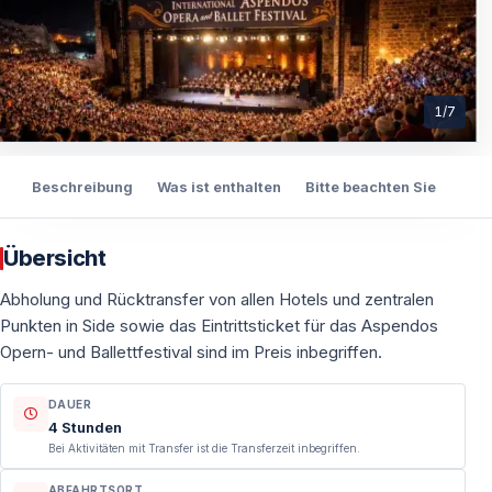
1
/
7
ts
Beschreibung
Was ist enthalten
Bitte beachten Sie
Abh
Übersicht
Abholung und Rücktransfer von allen Hotels und zentralen
Punkten in Side sowie das Eintrittsticket für das Aspendos
Opern- und Ballettfestival sind im Preis inbegriffen.
DAUER
4 Stunden
Bei Aktivitäten mit Transfer ist die Transferzeit inbegriffen.
ABFAHRTSORT