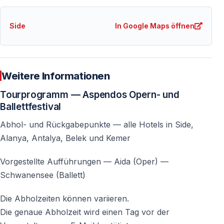
Das Festival wird von der Generaldirektion der
Side
In Google Maps öffnen
Staatlichen Oper und des Staatlichen Balletts unter dem
Ministerium für Kultur und Tourismus der Republik
Türkei organisiert.
Dank seiner künstlerischen Qualität, der historischen
Weitere Informationen
Spielstätte und der internationalen Beteiligung zählt es
Tourprogramm — Aspendos Opern- und
zu den prestigeträchtigsten Opern- und Ballettfestivals
Ballettfestival
weltweit.
Abhol- und Rückgabepunkte — alle Hotels in Side,
Alanya, Antalya, Belek und Kemer
Einzigartige Akustik von Weltrang
Vorgestellte Aufführungen —
Aida
(Oper) —
Was das Aspendos Opern- und Ballettfestival weltweit
Schwanensee
(Ballett)
so besonders macht, ist die außergewöhnliche
natürliche Akustik des antiken Theaters. Musik und
Die Abholzeiten können variieren.
Gesang sind von jedem Platz aus in gleicher Klarheit
Die genaue Abholzeit wird einen Tag vor der
und Intensität zu hören — ganz ohne künstliche