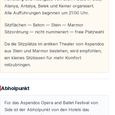
Alanya, Antalya, Belek und Kemer organisiert.
Alle Aufführungen beginnen um 21:00 Uhr.
Freitag, 25. September 2026 – Spartakus
Spartakus, eines der bekanntesten und
Sitzflächen — Beton — Stein — Marmor
eindrucksvollsten Werke des klassischen
Sitzordnung — nicht nummeriert — freie Platzwahl
Ballettrepertoires, wird im Rahmen des Festivals
aufgeführt.
Da die Sitzplätze im antiken Theater von Aspendos
aus Stein und Marmor bestehen, wird empfohlen,
Samstag, 26. September 2026 – Spartakus
ein kleines Sitzkissen für mehr Komfort
mitzubringen.
Mit der zweiten Aufführung des Balletts Spartakus
endet das Internationale Opern- und Ballettfestival
Aspendos 2026.
Abholpunkt
Abholung und Rückgabe von allen Hotels ist im Preis
inbegriffen — ein kultureller Abend ohne
Für das Aspendos Opera and Ballet Festival von
organisatorischen Aufwand.
Side ist der Abholpunkt von den Hotels das