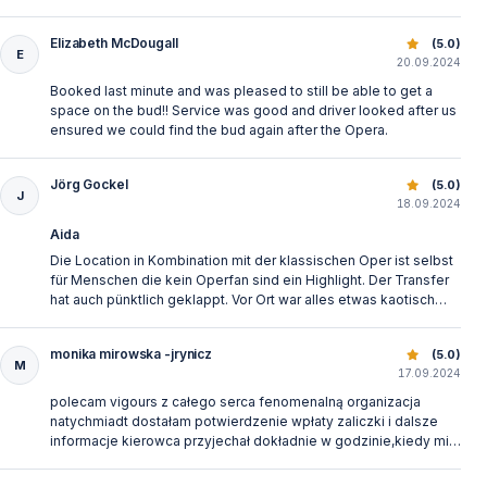
sehr beliebt und dank der universellen Sprache von
Musik und Tanz für alle verständlich.
Elizabeth McDougall
Side: Aspendos Opern- und Ballettfestival
(5.0)
E
20.09.2024
Booked last minute and was pleased to still be able to get a
Warum ist das Theater von Aspendos so
space on the bud!! Service was good and driver looked after us
besonders
ensured we could find the bud again after the Opera.
Das antike Theater von Aspendos ist weltweit bekannt
Jörg Gockel
Side: Aspendos Opern- und Ballettfestival
(5.0)
für seine perfekte natürliche Akustik und seinen
J
18.09.2024
außergewöhnlich guten Erhaltungszustand.
Aida
Die Location in Kombination mit der klassischen Oper ist selbst
Aspendos Opernfestival oder Fire of Anatolia?
für Menschen die kein Operfan sind ein Highlight. Der Transfer
hat auch pünktlich geklappt. Vor Ort war alles etwas kaotisch
aber das passte schon. Für die Aspendos Arena Events sollte
Beide Veranstaltungen finden im beeindruckenden
man allerdings einiger maßen gut zu Fuß sein.
antiken Theater von Aspendos statt, bieten aber völlig
monika mirowska -jrynicz
Side: Aspendos Opern- und Ballettfestival
(5.0)
M
17.09.2024
unterschiedliche Erlebnisse. Das internationale
Opern-
polecam vigours z całego serca fenomenalną organizacja
und Ballettfestival
verwandelt Aspendos jeden
natychmiadt dostałam potwierdzenie wpłaty zaliczki i dalsze
September in eine Bühne für klassische Musik und
informacje kierowca przyjechał dokładnie w godzinie,kiedy miał
przyjechać wszystko było zgodne z opisem POLECAM
elegante Aufführungen. Fire of Anatolia hingegen