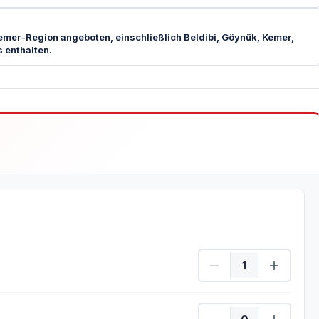
Kemer-Region angeboten, einschließlich Beldibi, Göynük, Kemer,
 enthalten.
Erwachsene Menge
Kinder Menge