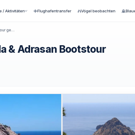
 / Aktivitäten
Flughafentransfer
Vögel beobachten
Blau
Tagesausflug Kemer: Suluada & Adrasan Bootstour genießen
a & Adrasan Bootstour