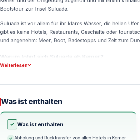
Kemer und der Umgebung abgeholt und mit einem klimatisie
Bootstour zur Insel Suluada.
Suluada ist vor allem für ihr klares Wasser, die hellen Ufe
gibt es keine Hotels, Restaurants, Geschäfte oder touristi
und angenehm: Meer, Boot, Badestopps und Zeit zum Dur
Warum lohnt sich Suluada ab Kemer?
Weiterlesen
Eine andere Küste als bei klassischen Kemer Boot
Viele Bootstouren ab Kemer bleiben in der Nähe der Keme
Adrasan und von dort weiter mit dem Boot zur Insel. Dadur
Was ist enthalten
natürlicher und stärker auf das Meer ausgerichtet.
Suluada wird vom Wasser aus erlebt
Was ist enthalten
Suluada ist keine Insel für lange Spaziergänge oder einen 
vom Boot aus. Die Badestopps an der Nord- und Westseite d
Abholung und Rücktransfer von allen Hotels in Kemer