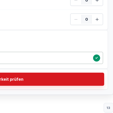
Kinder Menge
tum
keit prüfen
13