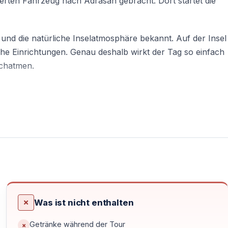
rten Fahrzeug nach Adrasan gebracht. Dort startet die
r und die natürliche Inselatmosphäre bekannt. Auf der Insel
sche Einrichtungen. Genau deshalb wirkt der Tag so einfach
chatmen.
stouren
r-Küste. Die Suluada Tour führt dagegen zuerst nach
ch sehen Gäste eine andere Seite der Region: ruhiger,
Was ist nicht enthalten
Aufenthalt mit Strandservice. Man erlebt sie am besten
er Insel zeigen die klarsten Wasserfarben und die hellen
Getränke während der Tour