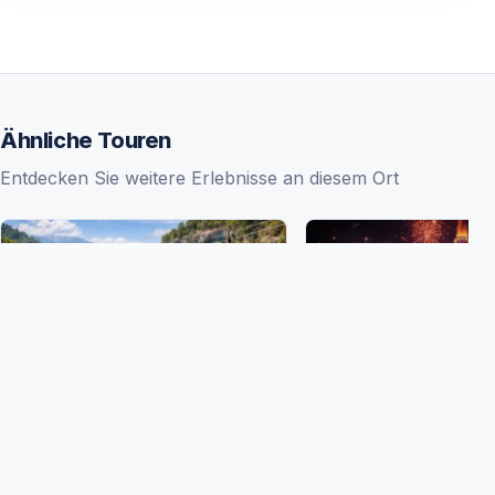
Ähnliche Touren
Entdecken Sie weitere Erlebnisse an diesem Ort
Antalya
9 Stunden
Kemer
6 Stunden
4.4
(3)
Rafting, Jeep-Safari, Zipline
Land of Legends N
& Adler Canyon erleben
ab Kemer – Magisc