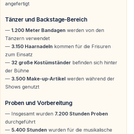
angefertigt
Nach der Abholung in Kemer erfolgt die Fahrt nach
Aspendos — anschließend Zeit zum Einnehmen der
Tänzer und Backstage-Bereich
Plätze und zur Betrachtung der beeindruckenden
—
1.200 Meter Bandagen
werden von den
Anlage.
Tänzern verwendet
—
3.150 Haarnadeln
kommen für die Frisuren
Tanzshow „Troja“
zum Einsatz
Die Aufführung dauert etwa zwei Stunden und besteht
—
32 große Kostümständer
befinden sich hinter
aus mehreren Akten, inspiriert von Mythen,
der Bühne
Heldenfiguren und dramatischen Wendepunkten der
—
3.500 Make-up-Artikel
werden während der
Troja-Sage.
Shows genutzt
Rückfahrt zum Hotel
Proben und Vorbereitung
Nach dem Ende der Vorstellung erfolgt der
— Insgesamt wurden
7.200 Stunden Proben
komfortable Rücktransfer zu den Hotels in Kemer und
durchgeführt
Umgebung.
—
5.400 Stunden
wurden für die musikalische