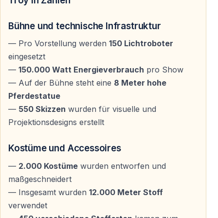
Troy in Zahlen
Bequemer Transport im Preis enthalten
Bühne und technische Infrastruktur
Die Veranstaltung beinhaltet den
Hin- und
Rücktransfer von allen Hotels in Kemer sowie aus
— Pro Vorstellung werden
150 Lichtroboter
sämtlichen umliegenden Urlaubsorten
. Die Abholung
eingesetzt
erfolgt direkt vom Hotel, ebenso die Rückfahrt nach
—
150.000 Watt Energieverbrauch
pro Show
dem Ende der Show.
— Auf der Bühne steht eine
8 Meter hohe
Pferdestatue
Entspannter Ablauf ohne Planung
—
550 Skizzen
wurden für visuelle und
Projektionsdesigns erstellt
Dank des organisierten Transports genießen Gäste
einen sorgenfreien Abend — ohne eigene Anfahrt oder
Kostüme und Accessoires
nächtliche Rückreise.
—
2.000 Kostüme
wurden entworfen und
maßgeschneidert
Für wen ist diese Show ideal
— Insgesamt wurden
12.000 Meter Stoff
verwendet
Kultur- und Geschichtsinteressierte