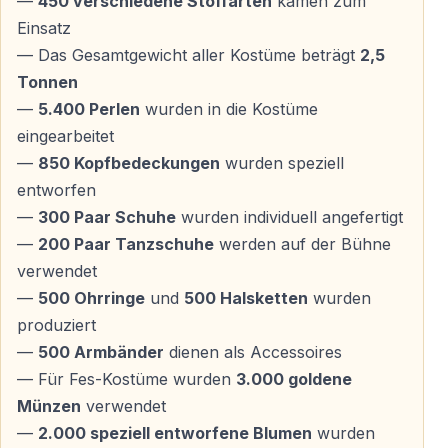
—
450 verschiedene Stoffarten
kamen zum
Eine hervorragende Wahl für Gäste, die antike Mythen
Einsatz
in moderner Inszenierung erleben möchten.
— Das Gesamtgewicht aller Kostüme beträgt
2,5
Tonnen
Paare und Familien
—
5.400 Perlen
wurden in die Kostüme
eingearbeitet
Die visuelle Stärke der Show macht sie für Erwachsene
—
850 Kopfbedeckungen
wurden speziell
und Kinder gleichermaßen geeignet.
entworfen
—
300 Paar Schuhe
wurden individuell angefertigt
Urlauber, die Kemer erstmals besuchen
—
200 Paar Tanzschuhe
werden auf der Bühne
Ein einzelner Abend vermittelt einen intensiven
verwendet
Eindruck von anatolischer Geschichte und
—
500 Ohrringe
und
500 Halsketten
wurden
zeitgenössischer Bühnenkunst.
produziert
—
500 Armbänder
dienen als Accessoires
— Für Fes-Kostüme wurden
3.000 goldene
Ablauf des Abends
Münzen
verwendet
—
2.000 speziell entworfene Blumen
wurden
Ankunft im Antiken Theater