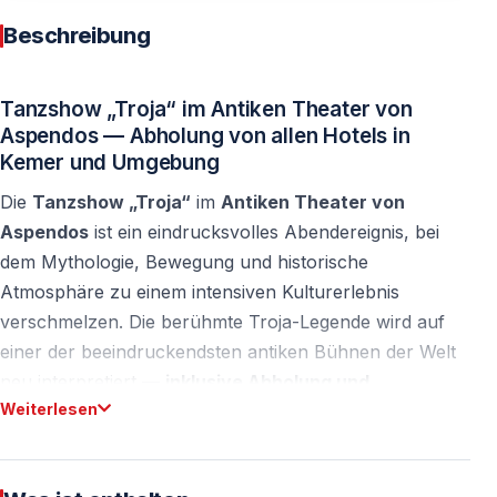
Beschreibung
Tanzshow „Troja“ im Antiken Theater von
Aspendos — Abholung von allen Hotels in
Kemer und Umgebung
Die
Tanzshow „Troja“
im
Antiken Theater von
Aspendos
ist ein eindrucksvolles Abendereignis, bei
dem Mythologie, Bewegung und historische
Atmosphäre zu einem intensiven Kulturerlebnis
verschmelzen. Die berühmte Troja-Legende wird auf
einer der beeindruckendsten antiken Bühnen der Welt
neu interpretiert —
inklusive Abholung und
Weiterlesen
Rücktransfer von allen Hotels in Kemer und den
umliegenden Ferienregionen
.