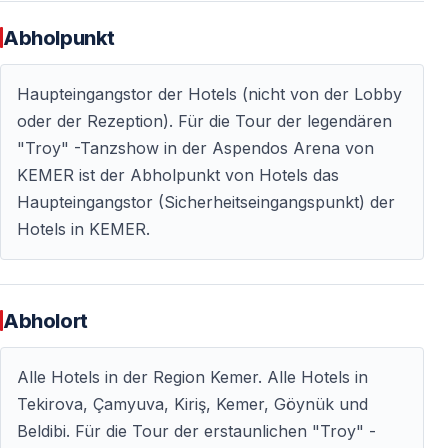
Abholpunkt
Häufig gestellte Fragen
Haupteingangstor der Hotels (nicht von der Lobby
Ist die Abholung von allen Hotels in Kemer
oder der Rezeption). Für die Tour der legendären
inklusive
"Troy" -Tanzshow in der Aspendos Arena von
Ja —
die Abholung und der Rücktransfer sind von
KEMER ist der Abholpunkt von Hotels das
allen Hotels in Kemer und den umliegenden Regionen
Haupteingangstor (Sicherheitseingangspunkt) der
enthalten
.
Hotels in KEMER.
Wie lange dauert das gesamte Programm
Die Gesamtdauer beträgt ungefähr 5–6 Stunden
Abholort
inklusive Transfer und Show.
Alle Hotels in der Region Kemer. Alle Hotels in
Ist die Tanzshow für Kinder geeignet
Tekirova, Çamyuva, Kiriş, Kemer, Göynük und
Ja — die Veranstaltung ist familienfreundlich und visuell
Beldibi. Für die Tour der erstaunlichen "Troy" -