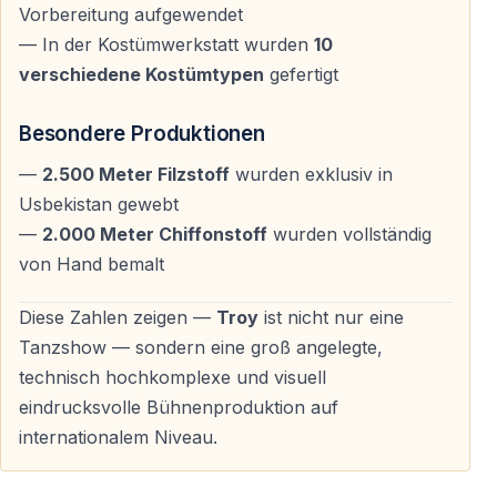
Vorbereitung aufgewendet
— In der Kostümwerkstatt wurden
10
Wichtige Hinweise
verschiedene Kostümtypen
gefertigt
Sitzplätze
Besondere Produktionen
Die Bauweise des Theaters ermöglicht gute
—
2.500 Meter Filzstoff
wurden exklusiv in
Sichtverhältnisse aus nahezu allen Bereichen.
Usbekistan gewebt
—
2.000 Meter Chiffonstoff
wurden vollständig
Kleidung
von Hand bemalt
Bequeme, dem Wetter angepasste Kleidung wird
empfohlen — abends kann es, besonders außerhalb
Diese Zahlen zeigen —
Troy
ist nicht nur eine
der Hochsaison, kühler sein.
Tanzshow — sondern eine groß angelegte,
technisch hochkomplexe und visuell
Zugang
eindrucksvolle Bühnenproduktion auf
internationalem Niveau.
Da es sich um ein historisches Bauwerk handelt, gibt es
steinerne Stufen und unebene Flächen.