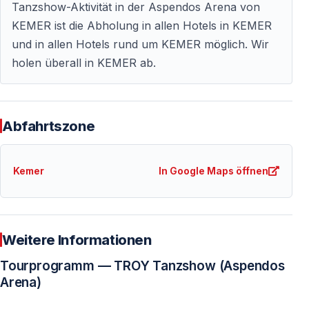
ausgerichtet.
Tanzshow-Aktivität in der Aspendos Arena von
KEMER ist die Abholung in allen Hotels in KEMER
Wird Türkisch gesprochen
und in allen Hotels rund um KEMER möglich. Wir
holen überall in KEMER ab.
Nein — die Geschichte wird ausschließlich durch Tanz
und Musik erzählt.
Gibt es nummerierte Sitzplätze
Abfahrtszone
Die Platzverteilung erfolgt nach Sektoren — feste
Sitznummern können variieren.
Kemer
In Google Maps öffnen
Ist Fotografieren erlaubt
Die Regeln legt der Veranstalter fest — in der Regel sind
Weitere Informationen
Blitzlicht und professionelle Kameras nicht gestattet.
Tourprogramm — TROY Tanzshow (Aspendos
Findet die Show bei schlechtem Wetter statt
Arena)
In den meisten Fällen ja — bei seltenen Ausnahmen