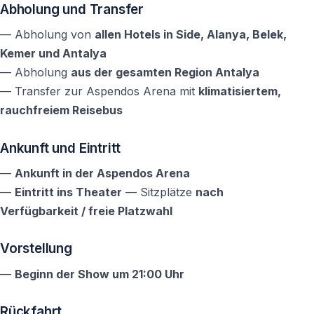
Abholung und Transfer
gelten die Bedingungen des Veranstalters.
— Abholung von
allen Hotels in Side, Alanya, Belek,
Ein eindrucksvoller Abend voller Bewegung,
Kemer und Antalya
Geschichte und Emotionen in einem der bedeutendsten
— Abholung
aus der gesamten Region Antalya
Theater der Antike — mit komfortablem Hoteltransfer
— Transfer zur Aspendos Arena mit
klimatisiertem,
aus Kemer inklusive.
rauchfreiem Reisebus
Ankunft und Eintritt
—
Ankunft in der Aspendos Arena
—
Eintritt ins Theater
— Sitzplätze
nach
Verfügbarkeit / freie Platzwahl
Vorstellung
—
Beginn der Show um 21:00 Uhr
Rückfahrt