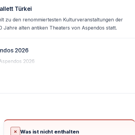
llett Türkei
hlt zu den renommiertesten Kulturveranstaltungen der
00 Jahre alten antiken Theaters von Aspendos statt.
pendos 2026
s Aspendos 2026
indet 2026 zum 33. Mal statt. Die Aufführungen werden vom
pendos präsentiert.
Was ist nicht enthalten