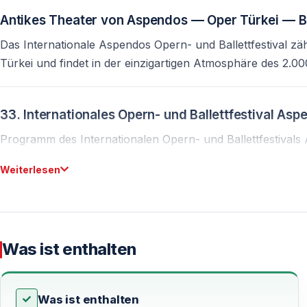
Antikes Theater von Aspendos — Oper Türkei — Ba
Das Internationale Aspendos Opern- und Ballettfestival zä
Türkei und findet in der einzigartigen Atmosphäre des 2.0
33. Internationales Opern- und Ballettfestival As
Programm des Internationalen Opern- und Ballettfestival
Weiterlesen
Das Internationale Opern- und Ballettfestival Aspendos f
12. bis 26. September 2026 im historischen Theater von As
Festivalzeitraum: 12.–26. September 2026
Veranstaltungsort: Antikes Theater von Aspendos
Was ist enthalten
Beginn der Vorstellungen: 21:00 Uhr
Altersbeschränkung: ab 7 Jahren
Was ist enthalten