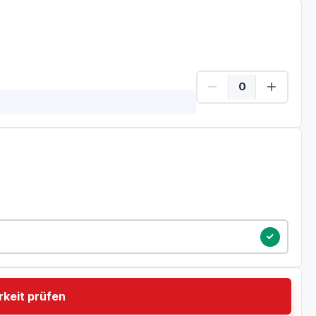
tum
keit prüfen