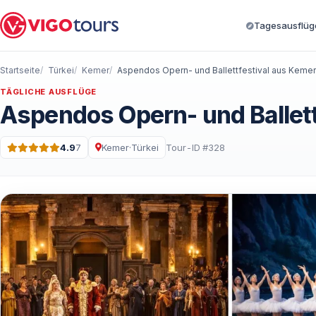
Tagesausflüge
Startseite
Türkei
Kemer
Aspendos Opern- und Ballettfestival aus Kemer
TÄGLICHE AUSFLÜGE
Aspendos Opern- und Ballett
4.9
7
Kemer
·
Türkei
Tour-ID #328
Bewertung: 4.9 von 5 · 7 Bewertungen