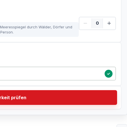
eeresspiegel durch Wälder, Dörfer und
 Person.
tum
keit prüfen