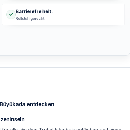
Barrierefreiheit:
Rollstuhlgerecht.
& Büyükada entdecken
nzeninseln
l für alle, die dem Trubel Istanbuls entfliehen und einen