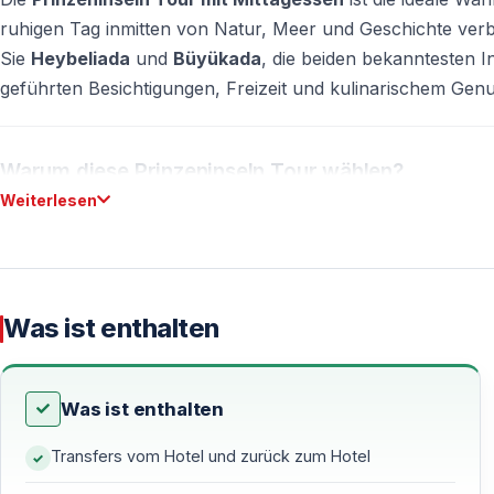
ruhigen Tag inmitten von Natur, Meer und Geschichte ver
Sie
Heybeliada
und
Büyükada
, die beiden bekanntesten I
geführten Besichtigungen, Freizeit und kulinarischem Genu
Warum diese Prinzeninseln Tour wählen?
Weiterlesen
Diese Tour kombiniert Komfort, Information und Erholung. A
Architektur schaffen eine besondere Atmosphäre, die sich 
Vorteile der Tour
Was ist enthalten
Tagesausflug ohne lange Anreise
Besuch von zwei Inseln an einem Tag
Mittagessen auf dem Boot inklusive
Was ist enthalten
Professionelle Reiseleitung
Transfers vom Hotel und zurück zum Hotel
Freizeit zur individuellen Erkundung