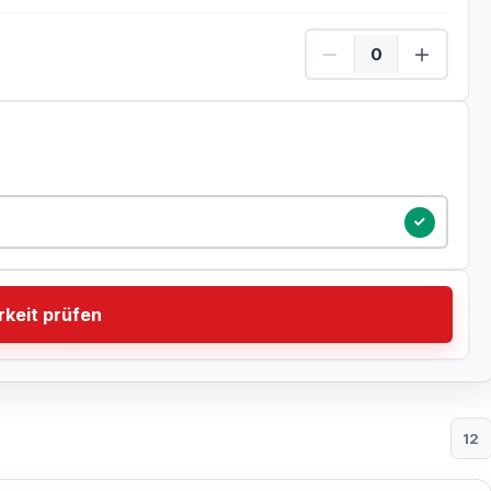
Kinder Menge
tum
keit prüfen
12