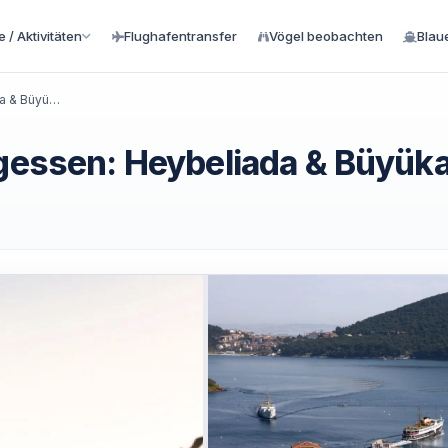
 / Aktivitäten
Flughafentransfer
Vögel beobachten
Blau
Prinzeninseln Tour mit Mittagessen: Heybeliada & Büyükada
agessen: Heybeliada & Büyük