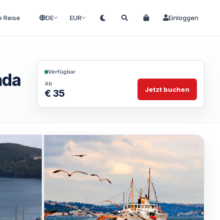
e Reise
DE
EUR
Einloggen
Verfügbar
ada
Ab
Jetzt buchen
€ 35