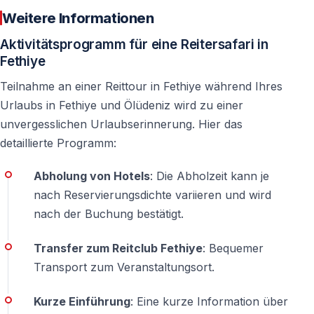
Weitere Informationen
Brauche ich Reiterfahrung?
Aktivitätsprogramm für eine Reitersafari in
Fethiye
Nein — auch ohne Vorkenntnisse ist die Teilnahme
problemlos möglich.
Teilnahme an einer Reittour in Fethiye während Ihres
Urlaubs in Fethiye und Ölüdeniz wird zu einer
Finden die Ausritte das ganze Jahr über statt?
unvergesslichen Urlaubserinnerung. Hier das
Ja — bei geeigneten Wetterbedingungen sind Ausritte
detaillierte Programm:
nahezu ganzjährig möglich.
Abholung von Hotels
: Die Abholzeit kann je
nach Reservierungsdichte variieren und wird
Ist ein Hoteltransfer inklusive?
nach der Buchung bestätigt.
Das hängt vom jeweiligen Anbieter ab — die Details
werden bei der Buchung bestätigt.
Transfer zum Reitclub Fethiye
: Bequemer
Transport zum Veranstaltungsort.
Reiten in Fethiye und Ölüdeniz — Natur, Ruhe und
bleibende Eindrücke in perfekter Balance.
Kurze Einführung
: Eine kurze Information über