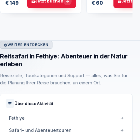
Jetzt buchen
Jetzt b
€ 149
€ 60
WEITER ENTDECKEN
Reitsafari in Fethiye: Abenteuer in der Natur
erleben
Reiseziele, Tourkategorien und Support — alles, was Sie für
die Planung Ihrer Reise brauchen, an einem Ort.
Über diese Aktivität
Fethiye
Safari- und Abenteuertouren