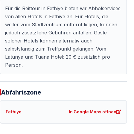
empfohlen.
Für die Reittour in Fethiye bieten wir Abholservices
von allen Hotels in Fethiye an. Für Hotels, die
weiter vom Stadtzentrum entfernt liegen, können
Häufig gestellte Fragen
jedoch zusätzliche Gebühren anfallen. Gäste
solcher Hotels können alternativ auch
Ist Reiten in Fethiye für Anfänger sicher?
selbstständig zum Treffpunkt gelangen. Vom
Ja — die Touren sind speziell für Anfänger konzipiert
Latunya und Tuana Hotel: 20 € zusätzlich pro
und werden von erfahrenen Guides begleitet.
Person.
Wie lange dauert ein Ausritt?
In der Regel zwischen 1 und 2 Stunden inklusive
Abfahrtszone
Vorbereitung und Einweisung.
Fethiye
In Google Maps öffnen
Können Kinder teilnehmen?
Ja — es stehen geeignete Pferde für Kinder zur
Verfügung, das Tempo wird angepasst.