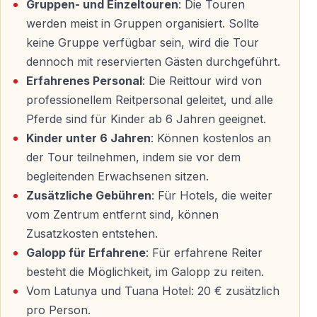
Gruppen- und Einzeltouren
: Die Touren
Für Alle Reitniveaus Geeignet — Auch für
werden meist in Gruppen organisiert. Sollte
Anfänger
keine Gruppe verfügbar sein, wird die Tour
Vorkenntnisse sind nicht erforderlich. Die Touren sind
dennoch mit reservierten Gästen durchgeführt.
auf unterschiedliche Erfahrungsstufen abgestimmt.
Erfahrenes Personal
: Die Reittour wird von
professionellem Reitpersonal geleitet, und alle
— Kurze, verständliche Einführung vor dem Start
Pferde sind für Kinder ab 6 Jahren geeignet.
— Kleine Gruppen mit persönlicher Betreuung
Kinder unter 6 Jahren
: Können kostenlos an
— Ruhige, zuverlässige Pferde
der Tour teilnehmen, indem sie vor dem
— Geeignete Optionen für Kinder
begleitenden Erwachsenen sitzen.
Zusätzliche Gebühren
: Für Hotels, die weiter
Erfahrene Reiter können — je nach Verfügbarkeit —
vom Zentrum entfernt sind, können
längere oder anspruchsvollere Strecken wählen.
Zusatzkosten entstehen.
Galopp für Erfahrene
: Für erfahrene Reiter
besteht die Möglichkeit, im Galopp zu reiten.
Was macht dieses Erlebnis besonders?
Vom Latunya und Tuana Hotel: 20 € zusätzlich
Reiten in Fethiye ist kein Massentourismus — es ist
pro Person.