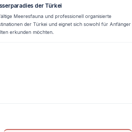
serparadies der Türkei
ältige Meeresfauna und professionell organisierte
inationen der Türkei und eignet sich sowohl für Anfänger
welten erkunden möchten.
gut organisiert — stets unter direkter Aufsicht
 und Sicherheitsregeln
al 10 Meter
etreuung