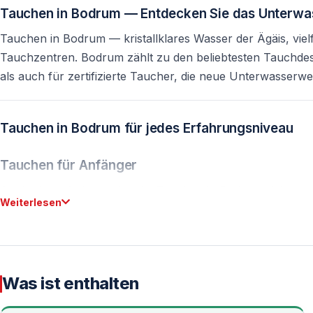
Tauchen in Bodrum — Entdecken Sie das Unterwas
Tauchen in Bodrum — kristallklares Wasser der Ägäis, vielf
Tauchzentren. Bodrum zählt zu den beliebtesten Tauchdest
als auch für zertifizierte Taucher, die neue Unterwasser
Tauchen in Bodrum für jedes Erfahrungsniveau
Tauchen für Anfänger
Auch ohne Vorkenntnisse ist Tauchen in Bodrum sicher und 
Weiterlesen
lizenzierter Tauchlehrer.
— Kurze theoretische Einführung zu Atmung, Handzeichen
— Übungen im flachen Wasser und Tauchgänge bis maxim
— Kleine Gruppen für mehr Sicherheit und individuelles B
Was ist enthalten