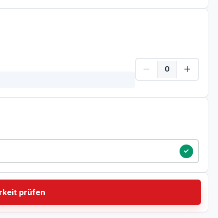
tum
keit prüfen