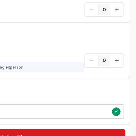
Show Menge
egleitperson.
tum