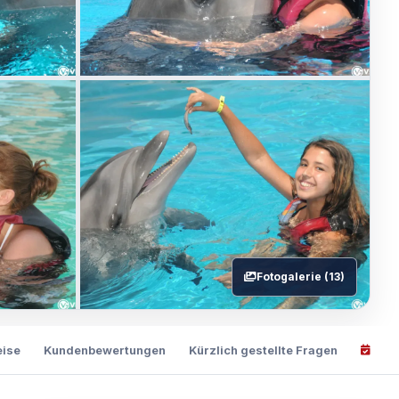
Fotogalerie (13)
eise
Kundenbewertungen
Kürzlich gestellte Fragen
Jetz