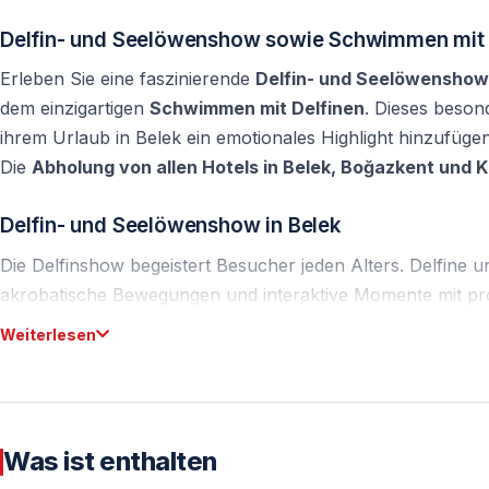
Delfin- und Seelöwenshow sowie Schwimmen mit D
Erleben Sie eine faszinierende
Delfin- und Seelöwenshow 
dem einzigartigen
Schwimmen mit Delfinen
. Dieses besond
ihrem Urlaub in Belek ein emotionales Highlight hinzufüg
Die
Abholung von allen Hotels in Belek, Boğazkent und Ka
Delfin- und Seelöwenshow in Belek
Die Delfinshow begeistert Besucher jeden Alters. Delfine
akrobatische Bewegungen und interaktive Momente mit prof
und gut organisierten Umgebung statt und bietet Unterhal
Weiterlesen
Schwimmen mit Delfinen in Belek
Das
Schwimmen mit Delfinen
ist eine
optionale Zusatzle
hinzugefügt werden. Nach der Show haben Teilnehmer die 
Was ist enthalten
außergewöhnliche Erlebnis hautnah zu genießen.