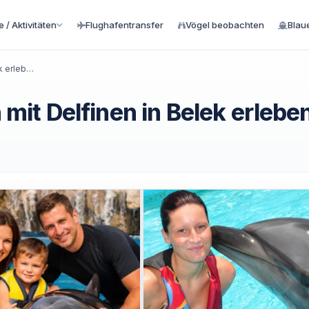
 / Aktivitäten
Flughafentransfer
Vögel beobachten
Blau
Delfinshow und Schwimmen mit Delfinen in Belek erleben
it Delfinen in Belek erlebe