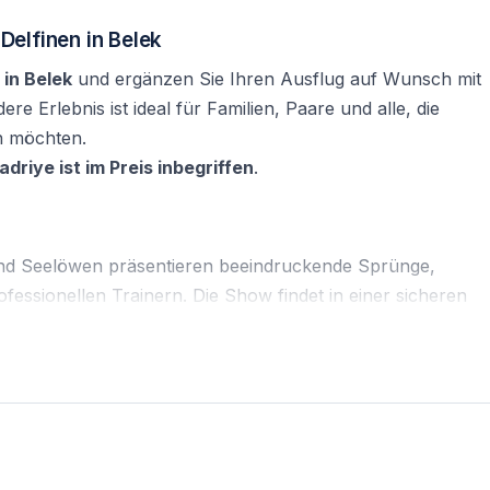
elfinen in Belek
in Belek
und ergänzen Sie Ihren Ausflug auf Wunsch mit
ere Erlebnis ist ideal für Familien, Paare und alle, die
en möchten.
driye ist im Preis inbegriffen
.
 und Seelöwen präsentieren beeindruckende Sprünge,
essionellen Trainern. Die Show findet in einer sicheren
tung auf hohem Niveau.
istung
und muss während der Buchung separat
Möglichkeit, mit Delfinen ins Wasser zu gehen und dieses