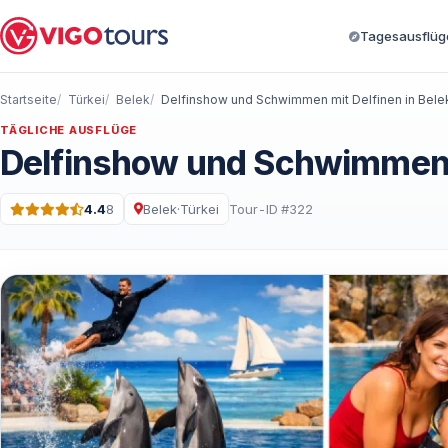
Tagesausflüge
Startseite
Türkei
Belek
TÄGLICHE AUSFLÜGE
Delfinshow und Schwimmen m
4.4
8
Belek
·
Türkei
Tour-ID #322
Bewertung: 4.4 von 5 · 8 Bewertungen