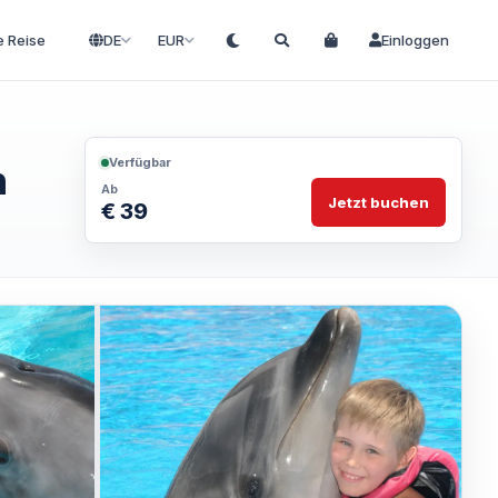
e Reise
DE
EUR
Einloggen
Verfügbar
n
Ab
Jetzt buchen
€ 39