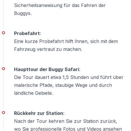
— Komplette Sicherheitsausrüstung
Sicherheitsanweisung für das Fahren der
— Professionelle deutschsprachige Guides
Buggys.
— Versicherung
— Einweisung und Begleitung
Probefahrt
:
Optional:
Professionelle Fotos und Videos (ca. 10-15
Eine kurze Probefahrt hilft Ihnen, sich mit dem
EUR)
Fahrzeug vertraut zu machen.
Keine versteckten Kosten!
Haupttour der Buggy Safari
:
Die Tour dauert etwa 1,5 Stunden und führt über
Praktische Informationen für Belek-Gäste
malerische Pfade, staubige Wege und durch
ländliche Gebiete.
Was Sie wissen sollten
Buchung:
Rückkehr zur Station
:
— Online-Buchung empfohlen (Hotel-Tourbüros oft
Nach der Tour kehren Sie zur Station zurück,
teurer)
wo Sie professionelle Fotos und Videos ansehen