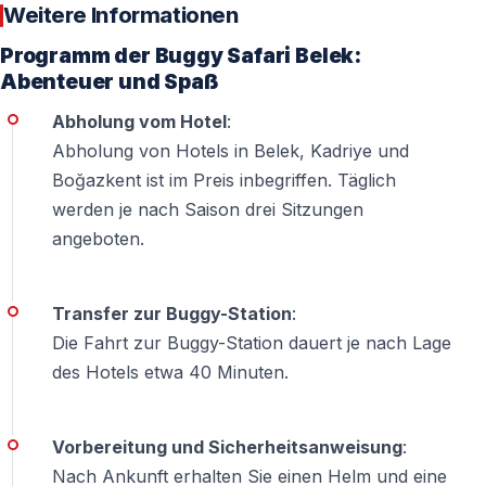
Weitere Informationen
✅
Wetterunabhängig
— Auch bei bewölktem Himmel
Programm der Buggy Safari Belek:
perfekt
Abenteuer und Spaß
✅
Hohe Zufriedenheit
— Durchschnittlich 4.8/5
Sterne Bewertung
Abholung vom Hotel
:
✅
Sichere Organisation
— Versicherung und
Abholung von Hotels in Belek, Kadriye und
lizenzierte Guides inklusive
Boğazkent ist im Preis inbegriffen. Täglich
werden je nach Saison drei Sitzungen
Viele Gäste sagen:
"Das war das Highlight unserer
angeboten.
Belek-Woche!"
Transfer zur Buggy-Station
:
Was ist im Preis enthalten?
Die Fahrt zur Buggy-Station dauert je nach Lage
des Hotels etwa 40 Minuten.
All-Inclusive wie Ihr Hotel
— Hoteltransfer (Hin- und Rückfahrt)
Vorbereitung und Sicherheitsanweisung
:
— Buggy-Miete (2-Sitzer, Automatik)
Nach Ankunft erhalten Sie einen Helm und eine