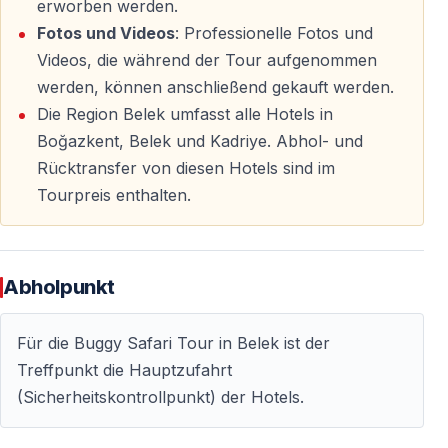
erworben werden.
Die Buggy-Safari-Route
Fotos und Videos
: Professionelle Fotos und
Videos, die während der Tour aufgenommen
1,5 Stunden Offroad im Taurusgebirge
werden, können anschließend gekauft werden.
Die Region Belek umfasst alle Hotels in
Nach etwa 90-minütiger Fahrt von Belek erreichen Sie
Boğazkent, Belek und Kadriye. Abhol- und
die Buggy-Basis in den Bergen. Dort erhalten Sie:
Rücktransfer von diesen Hotels sind im
—
Sicherheitsausrüstung
(Helm, Schutzbrille,
Tourpreis enthalten.
Bandana)
—
5-minütige Fahreinweisung
(kinderleicht!)
—
Ihren eigenen 2-Sitzer-Buggy
(1 Fahrer + 1
Abholpunkt
Beifahrer)
Für die Buggy Safari Tour in Belek ist der
Die Route:
Treffpunkt die Hauptzufahrt
— Staubige Waldwege durch Pinienwälder
(Sicherheitskontrollpunkt) der Hotels.
— Flache Wasserdurchfahrten (aufregend aber sicher)
— Schlammige Pfade (perfekt für Action-Fotos!)