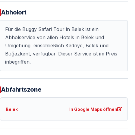
— Offene Täler mit Bergpanorama
Abholort
— Fotostopps an Aussichtspunkten
Für die Buggy Safari Tour in Belek ist ein
Fahrtzeit:
ca. 1,5 Stunden reine Fahrt
Abholservice von allen Hotels in Belek und
Gesamtdauer mit Transfer:
4-5 Stunden
Umgebung, einschließlich Kadriye, Belek und
Boğazkent, verfügbar. Dieser Service ist im Preis
Warum Belek-Hotels diese Tour empfehlen
inbegriffen.
Die Beliebteste Ausflugsoption für Familien
Viele Belek-Resorts empfehlen die Buggy Safari aktiv
Abfahrtszone
ihren Gästen — aus gutem Grund:
✅
Halbtages-Ausflug
— Sie verpassen kein
Belek
In Google Maps öffnen
Abendessen oder Animation
✅
Familienfreundlich
— Eltern und Kinder fahren
zusammen