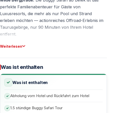
perfekte Familienabenteuer für Gäste von
Luxusresorts, die mehr als nur Pool und Strand
erleben möchten — actionreiches Offroad-Erlebnis im
Taurusgebirge, nur 90 Minuten von Ihrem Hotel
entfernt.
Kein Führerschein erforderlich. Perfekt für Familien
Weiterlesen
mit Kindern.
Hoteltransfer von allen Belek-Hotels
inklusive.
Was ist enthalten
Warum Belek-Gäste die Buggy Safari lieben
Was ist enthalten
Der Perfekte Kontrast zum All-Inclusive-Resort
Abholung vom Hotel und Rückfahrt zum Hotel
Belek ist berühmt für seine luxuriösen 5-Sterne-Hotels,
Weltklasse-Golfplätze und perfekt gepflegten Strände.
1.5 stündige Buggy Safari Tour