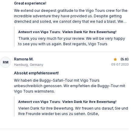
Great experience!
Die Tour findet bei fast jedem Wetter statt
— Regen
We extend our deepest gratitude to the Vigo Tours crew for the
incredible adventure they have provided us. Despite getting
macht es nur aufregender!
drenched and soiled, we cannot deny that we had a blast. We
highly recommend this experience to anyone seeking a thrilling
Antwort von Vigo Tours: Vielen Dank für Ihre Bewertung!
time.
Thank you very much for your review. We will be very happy
Belek Buggy Safari buchen
to see you with us again. Best regards, Vigo Tours
Online-Buchung mit Bestpreisgarantie:
Ramona M.
Buggy Safari ab Belek — Luxusurlaub trifft Abenteuer
(5.0)
RM
09.07.2023
Hamburg, Germany
✅ Günstigere Preise als Hotel-Tourbüro
Absolut empfehlenswert!
✅ Sofortige Bestätigung
Wir haben die Buggy-Safari-Tour mit Vigo Tours
✅ Kostenlose Stornierung
unbeschreiblich genossen. Wir empfehlen die Buggy-Tour mit
✅ Deutscher Kundenservice
Vigo Tours wärmstens.
Antwort von Vigo Tours: Vielen Dank für Ihre Bewertung!
Wichtig:
In der Hauptsaison (Juli-August) frühzeitig
Vielen Dank für Ihre Bewertung. Wir freuen uns darauf, Sie und
buchen — beliebte Familientour!
Ihre Freunde wieder bei uns zu sehen. Grüße,