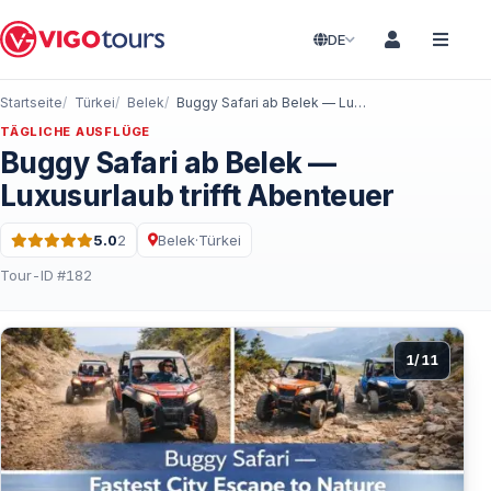
DE
Startseite
Türkei
Belek
Buggy Safari ab Belek — Luxusurlaub trifft Abenteuer
TÄGLICHE AUSFLÜGE
Buggy Safari ab Belek —
Luxusurlaub trifft Abenteuer
5.0
2
Belek
·
Türkei
Bewertung: 5.0 von 5 · 2 Bewertungen
Tour-ID #182
1
/
11