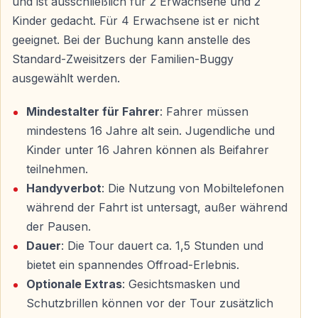
und ist ausschließlich für 2 Erwachsene und 2
Abholung direkt von Ihrem Luxushotel
Kinder gedacht. Für 4 Erwachsene ist er nicht
Komfortable Klimabus-Transfers werden angeboten
geeignet. Bei der Buchung kann anstelle des
von allen großen Belek-Resorts:
Standard-Zweisitzers der Familien-Buggy
ausgewählt werden.
—
Belek Zentrum
(alle Hotels)
—
Kadriye
(Regnum Carya, Maxx Royal, Calista
Mindestalter für Fahrer
: Fahrer müssen
Luxury, etc.)
mindestens 16 Jahre alt sein. Jugendliche und
—
Boğazkent
(Rixos, Titanic, Voyage, etc.)
Kinder unter 16 Jahren können als Beifahrer
—
Serik
und Umgebung
teilnehmen.
Handyverbot
: Die Nutzung von Mobiltelefonen
Abholzeit:
08:00–09:00 Uhr
während der Fahrt ist untersagt, außer während
Rückkehr:
13:00–14:00 Uhr (rechtzeitig für Mittagessen
der Pausen.
im Hotel)
Dauer
: Die Tour dauert ca. 1,5 Stunden und
bietet ein spannendes Offroad-Erlebnis.
Sie müssen sich um nichts kümmern — der Bus holt
Optionale Extras
: Gesichtsmasken und
Sie vor Ihrem Hotel ab.
Schutzbrillen können vor der Tour zusätzlich