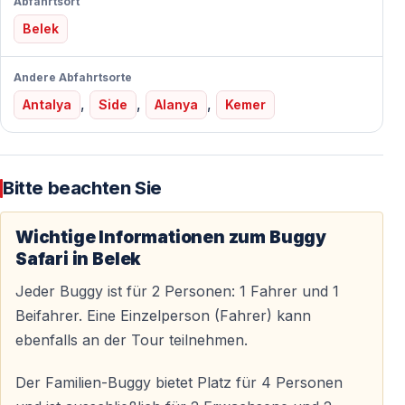
Abfahrtsort
Anders als andere Abenteuertouren ist die Buggy
Belek
Safari ab Belek
explizit familienfreundlich
:
Andere Abfahrtsorte
—
Kinder ab 6 Jahren
können als Beifahrer mitfahren
,
,
,
Antalya
Side
Alanya
Kemer
—
Keine Vorkenntnisse
erforderlich
—
Professionelle Guides
führen die gesamte Gruppe
—
Moderate Geschwindigkeit
— aufregend, aber
nicht gefährlich
Bitte beachten Sie
—
Regelmäßige Pausen
für Fotos und Erholung
Wichtige Informationen zum Buggy
Perfekt für:
Familien, die gemeinsam etwas
Safari in Belek
Aufregendes erleben möchten, ohne das Hotel-
Jeder Buggy ist für 2 Personen: 1 Fahrer und 1
Sicherheitsniveau zu verlassen.
Beifahrer. Eine Einzelperson (Fahrer) kann
ebenfalls an der Tour teilnehmen.
Hoteltransfer von Belek-Resorts
Der Familien-Buggy bietet Platz für 4 Personen