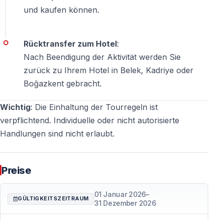
— Kostenlose Stornierung bis 24h vorher
und kaufen können.
— Sofortige Bestätigung per E-Mail
Rücktransfer zum Hotel
:
Was mitbringen:
Nach Beendigung der Aktivität werden Sie
— Bequeme Kleidung (darf schmutzig werden!)
zurück zu Ihrem Hotel in Belek, Kadriye oder
— Geschlossene Schuhe (Sandalen NICHT geeignet)
Boğazkent gebracht.
— Sonnenbrille und Sonnencreme
Wichtig
: Die Einhaltung der Tourregeln ist
— Wechselkleidung (im Bus lassen)
verpflichtend. Individuelle oder nicht autorisierte
— Kleine Wasserflasche
Handlungen sind nicht erlaubt.
Was im Hotel lassen:
— Wertsachen und Schmuck
Preise
— Teure Kleidung
01 Januar 2026
–
— Handys ohne wasserdichte Hülle
GÜLTIGKEITSZEITRAUM
31 Dezember 2026
Mindestalter Fahrer:
18 Jahre