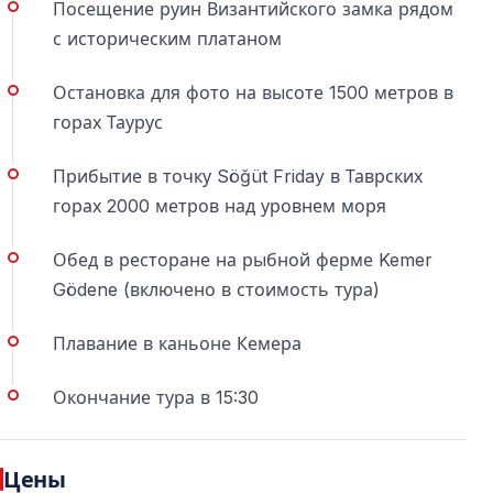
Посещение руин Византийского замка рядом
технически исправных автомобилях с соблюдением
с историческим платаном
всех мер безопасности.
Остановка для фото на высоте 1500 метров в
Можно ли участвовать в туре с детьми?
горах Таурус
Да, джип-сафари подходит для семей с детьми.
Рекомендуется присмотр взрослых за маленькими
Прибытие в точку Söğüt Friday в Таврских
детьми.
горах 2000 метров над уровнем моря
Нужно ли управлять джипом
Обед в ресторане на рыбной ферме Kemer
самостоятельно?
Gödene (включено в стоимость тура)
Нет. Все автомобили управляются
Плавание в каньоне Кемера
профессиональными водителями.
Окончание тура в 15:30
Включён ли трансфер из отеля?
В большинстве случаев трансфер из отеля и
Цены
обратно включён в стоимость тура.