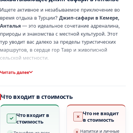
Ищете активное и незабываемое приключение во
время отдыха в Турции?
Джип-сафари в Кемере,
Анталья
— это идеальное сочетание адреналина,
природы и знакомства с местной культурой. Этот
тур уводит вас далеко за пределы туристических
маршрутов, в сердце гор Тавр и живописной
сельской местности.
Читать далее
Что такое сафари-тур в Кемере?
Сафари-тур в Кемере
— это однодневная экскурсия
Что входит в стоимость
по бездорожью на специально оборудованных
джипах 4x4. Тур проходит по горным тропам,
Что не входит
лесным дорогам и долинам, недоступным для
Что входит в
в стоимость
стоимость
обычных автомобилей.
Напитки и личные
Трансфер из всех