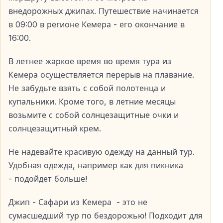
внедорожных джипах. Путешествие начинается
Джип-сафари подходит для семей, пар и компаний
в 09:00 в регионе Кемера - его окончание в
друзей. Специальная физическая подготовка не
16:00.
требуется.
В летнее жаркое время во время тура из
Кемера осуществляется перерыв на плавание.
Что вас ждёт во время сафари-тура в
Не забудьте взять с собой полотенца и
Кемере?
купальники. Кроме того, в летние месяцы
Джип-сафари — это насыщенный день,
возьмите с собой солнцезащитные очки и
наполненный впечатлениями и эмоциями.
солнцезащитный крем.
Экстремальная поездка по бездорожью
Не надевайте красивую одежду на данный тур.
Удобная одежда, например как для пикника
Джипы преодолевают горные тропы, ручьи и
- подойдет больше!
неровные дороги, даря яркие эмоции и ощущение
настоящего приключения.
Джип - Сафари из Кемера - это не
сумасшедший тур по бездорожью! Подходит для
Остановки для фото и отдыха