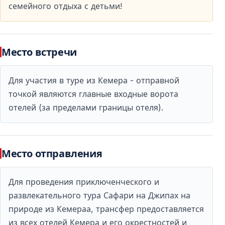
семейного отдыха с детьми!
По маршруту предусмотрены остановки на
смотровых площадках, где вы сможете сделать
впечатляющие фотографии природы Кемера.
Место встречи
Купание в природных водоёмах
Для участия в туре из Кемера - отправной
В тёплое время года тур включает остановки у рек
точкой являются главные входные ворота
или водопадов, где можно освежиться в кристально
отелей (за пределами границы отеля).
чистой воде.
Обед на природе
Место отправления
Во многих турах обед включён в стоимость и
проходит в живописном месте или в местном
Для проведения приключенческого и
ресторане.
развлекательного тура Сафари на Джипах на
природе из Кемераа, трансфер предоставляется
из всех отелей Кемера и его окрестностей и
Полезные советы перед поездкой на