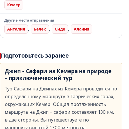
Кемер
для сафари-туров благодаря своему уникальному
ландшафту.
Другие места отправления
Захватывающие природные пейзажи
,
,
,
Анталия
Белек
Сиде
Алания
Горы Тавр, сосновые леса, реки и смотровые
площадки с видом на Средиземное море создают
Подготовьтесь заранее
идеальные условия для незабываемого
путешествия.
Джип - Сафари из Кемера на природе
- приключенческий тур
Погружение в местную культуру
Тур Сафари на Джипах из Кемера проводится по
В рамках тура вы посещаете традиционные
определенному маршруту в Таврических горах,
турецкие деревни, знакомитесь с бытом местных
окружающих Кемер. Общая протяженность
жителей и узнаёте больше о культуре и традициях
маршрута на Джип - сафари составляет 130 км.
региона.
в две стороны. Вы путешествуете по
Активный отдых для всех
маршруту высотой 1700 метров на