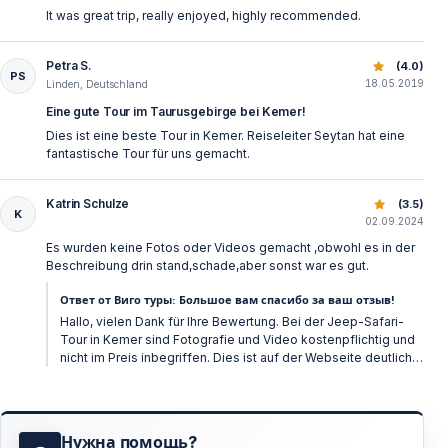
It was great trip, really enjoyed, highly recommended.
Petra S.
Джип сафари Турция в Таврских горах Кемера
(4.0)
PS
18.05.2019
Linden, Deutschland
Eine gute Tour im Taurusgebirge bei Kemer!
Dies ist eine beste Tour in Kemer. Reiseleiter Seytan hat eine
fantastische Tour für uns gemacht.
Katrin Schulze
Джип сафари Турция в Таврских горах Кемера
(3.5)
K
02.09.2024
Es wurden keine Fotos oder Videos gemacht ,obwohl es in der
Beschreibung drin stand,schade,aber sonst war es gut.
Ответ от Виго туры: Большое вам спасибо за ваш отзыв!
Hallo, vielen Dank für Ihre Bewertung. Bei der Jeep-Safari-
Tour in Kemer sind Fotografie und Video kostenpflichtig und
nicht im Preis inbegriffen. Dies ist auf der Webseite deutlich
angegeben. Es steht auch auf Ihrem Ticket. Mit freundlichen
Grüßen, Vigo Tours
Нужна помощь?