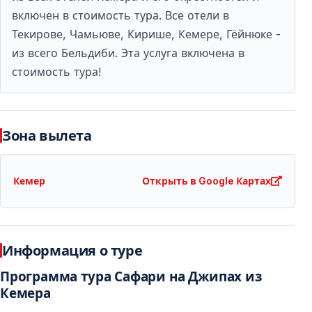
включен в стоимость тура. Все отели в
джип-сафари
Текирове, Чамьюве, Кирише, Кемере, Гёйнюке -
Что надеть и взять с собой
из всего Бельдиби. Эта услуга включена в
стоимость тура!
Рекомендуется удобная одежда и закрытая обувь.
Будьте готовы к пыли и возможному намоканию.
Защита от солнца
Зона вылета
Обязательно возьмите солнцезащитный крем,
головной убор и воду, особенно в летний сезон.
Кемер
Открыть в Google Картах
Соблюдайте инструкции гида
Следование правилам безопасности обеспечит
Информация о туре
комфортное и безопасное путешествие.
Программа тура Сафари на Джипах из
Кемера
Итог: джип-сафари в Кемере —