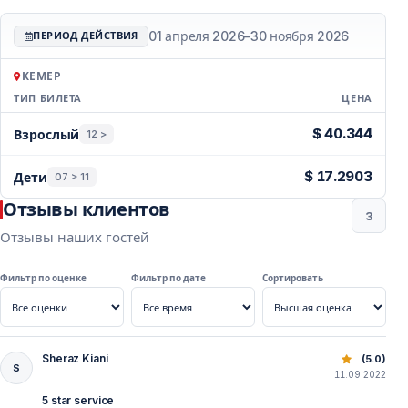
01 апреля 2026
–
30 ноября 2026
ПЕРИОД ДЕЙСТВИЯ
В какое время года проводится сафари-
тур?
КЕМЕР
Сафари-туры проводятся обычно с весны до осени.
ТИП БИЛЕТА
ЦЕНА
Самый популярный период — с мая по октябрь.
Цены — Кемер
$ 40.344
Взрослый
12 >
$ 17.2903
Дети
07 > 11
Отзывы клиентов
3
Отзывы наших гостей
Фильтр по оценке
Фильтр по дате
Сортировать
Sheraz Kiani
Джип сафари Турция в Таврских горах Кемера
(5.0)
S
11.09.2022
5 star service