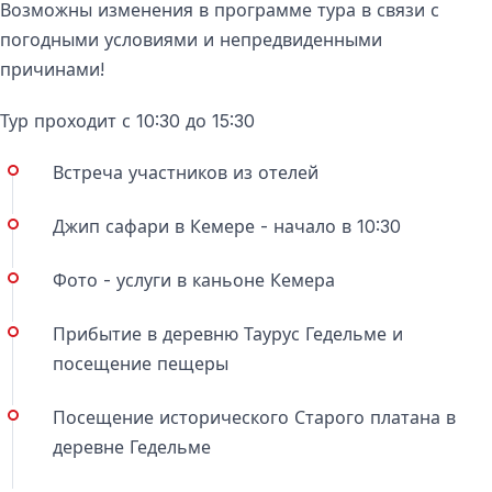
Возможны изменения в программе тура в связи с
приключение, которое стоит попробовать
погодными условиями и непредвиденными
Сафари-тур в Кемере, Анталья
— это один из
причинами!
лучших способов увидеть настоящую Турцию,
Тур проходит с 10:30 до 15:30
почувствовать дух приключений и создать яркие
воспоминания. Это идеальный выбор для тех, кто
Встреча участников из отелей
хочет разнообразить пляжный отдых активными
эмоциями и природной красотой.
Джип сафари в Кемере - начало в 10:30
Забронируйте джип-сафари в Кемере уже сегодня и
Фото - услуги в каньоне Кемера
откройте для себя Анталью с новой стороны.
Прибытие в деревню Таурус Гедельме и
посещение пещеры
Часто задаваемые вопросы
Посещение исторического Старого платана в
Безопасно ли джип-сафари в Кемере?
деревне Гедельме
Да. Тур проводится опытными водителями на