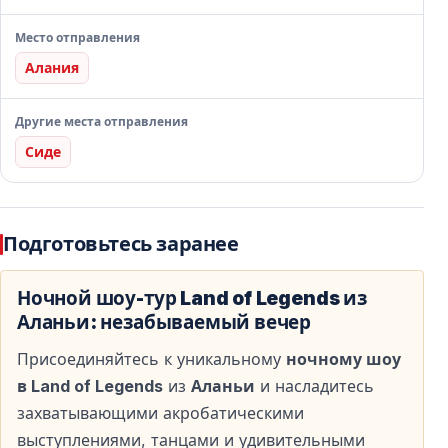
Пеший маршрут внутри комплекса
Место отправления
Маршрут проходит через прогулочные и торговые
Алания
зоны, позволяя гостям заранее почувствовать
атмосферу Land of Legends.
Другие места отправления
Сиде
Путешествие из Аланьи в Land of Legends
Тур начинается с трансфера из отелей Аланьи.
Поездка проходит в комфортабельных,
Подготовьтесь заранее
кондиционированных автобусах под управлением
опытных водителей, что гарантирует безопасное и
Ночной шоу-тур Land of Legends из
Аланьи: незабываемый вечер
удобное путешествие в Белек.
Присоединяйтесь к уникальному
ночному шоу
в Land of Legends
из
Аланьи
и насладитесь
Свободное время перед шоу
захватывающими акробатическими
По прибытии в Land of Legends у вас будет
выступлениями, танцами и удивительными