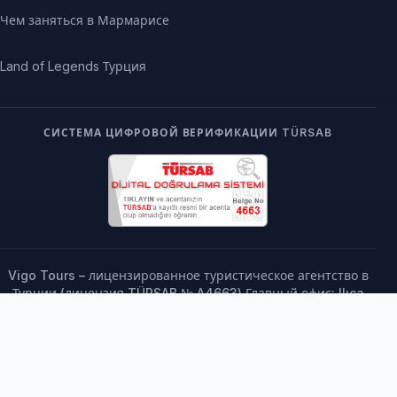
Чем заняться в Мармарисе
Land of Legends Турция
СИСТЕМА ЦИФРОВОЙ ВЕРИФИКАЦИИ TÜRSAB
Vigo Tours – лицензированное туристическое агентство в
Турции (лицензия TÜRSAB № A4663) Главный офис: Ilıca
Mahallesi, 73. Sokak No: 5, Манавгат / Анталья, Турция |
Тел.: +90 242 763 61 00 Европейский офис: Ul. Szczygli
Zaułek 8/6, 71-696 Щецин, Польша
© 2000–2026 Vigo Tours (vigotours.com). Все права
защищены.