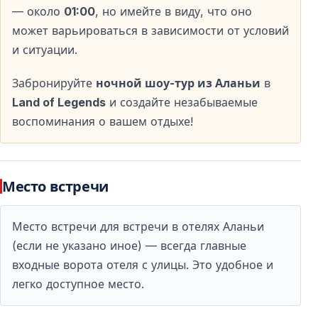
Ночное шоу Land of Legends подходит для семей с
— около
01:00
, но имейте в виду, что оно
детьми, пар и индивидуальных путешественников.
может варьироваться в зависимости от условий
Яркие визуальные эффекты и динамичные
и ситуации.
выступления увлекают детей, а взрослые ценят
масштаб и качество постановки.
Забронируйте
ночной шоу-тур из Аланьи
в
Land of Legends
и создайте незабываемые
воспоминания о вашем отдыхе!
Возвращение в Аланью после шоу
После завершения представления организуется
обратный трансфер в Аланью. Гости доставляются
Место встречи
обратно в свои отели в комфортных условиях, что
позволяет спокойно завершить этот насыщенный
Место встречи для встречи в отелях Аланьи
вечер.
(если не указано иное) — всегда главные
входные ворота отеля с улицы. Это удобное и
легко доступное место.
Почему стоит выбрать этот тур?
Тур на ночное шоу Land of Legends из Аланьи