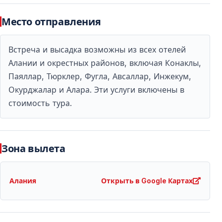
сочетает в себе удобство, яркие эмоции и
Место отправления
незабываемые впечатления. Это один из лучших
способов провести вечер во время отдыха в
Встреча и высадка возможны из всех отелей
регионе Антальи.
Алании и окрестных районов, включая Конаклы,
Паяллар, Тюрклер, Фугла, Авсаллар, Инжекум,
Часто задаваемые вопросы
Окурджалар и Алара. Эти услуги включены в
стоимость тура.
Кто организует ночное шоу Land of Legends?
Шоу полностью организуется и проводится
руководством Land of Legends.
Зона вылета
Влияет ли Vigo Tours на программу или время
шоу?
Алания
Открыть в Google Картах
Нет, Vigo Tours не имеет контроля над содержанием
или расписанием представлений.
Включён ли трансфер из Аланьи?