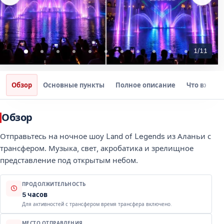
1
/
11
Обзор
Основные пункты
Полное описание
Что входит
Обзор
Отправьтесь на ночное шоу Land of Legends из Аланьи с
трансфером. Музыка, свет, акробатика и зрелищное
представление под открытым небом.
ПРОДОЛЖИТЕЛЬНОСТЬ
5 часов
Для активностей с трансфером время трансфера включено.
МЕСТО ОТПРАВЛЕНИЯ