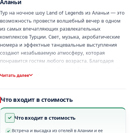
Аланьи
Тур на ночное шоу Land of Legends из Аланьи — это
возможность провести волшебный вечер в одном
из самых впечатляющих развлекательных
комплексов Турции. Свет, музыка, акробатические
номера и эффектные танцевальные выступления
создают незабываемую атмосферу, которая
понравится гостям любого возраста. Благодаря
организованному трансферу из Аланьи вы сможете
Читать далее
насладиться шоу без забот о дороге.
О ночном шоу Land of Legends
Что входит в стоимость
Ночное шоу Land of Legends проводится в
соответствии с официальным расписанием,
Что входит в стоимость
установленным руководством Land of Legends.
Встреча и высадка из отелей в Алании и ее