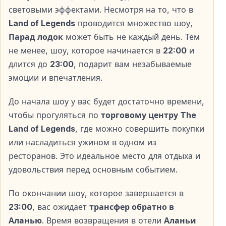
свободное время для прогулок, посещения
световыми эффектами. Несмотря на то, что в
торгового центра, ужина в одном из ресторанов
Land of Legends
проводится множество шоу,
или покупок в магазинах. Это отличная
Парад лодок
может быть не каждый день. Тем
возможность насладиться атмосферой комплекса
не менее, шоу, которое начинается в
22:00
и
до начала представления.
длится до
23:00
, подарит вам незабываемые
эмоции и впечатления.
Время начала и продолжительность шоу
До начала шоу у вас будет достаточно времени,
Начало ночного шоу:
22:00
чтобы прогуляться по
торговому центру The
Продолжительность: примерно
1 час
Land of Legends
, где можно совершить покупки
или насладиться ужином в одном из
В программе — акробатические выступления,
ресторанов. Это идеальное место для отдыха и
танцевальные номера, а также впечатляющие
удовольствия перед основным событием.
световые и звуковые эффекты.
По окончании шоу, которое завершается в
23:00
, вас ожидает
трансфер обратно в
Развлечение для всей семьи
Аланью
. Время возвращения в отели
Аланьи