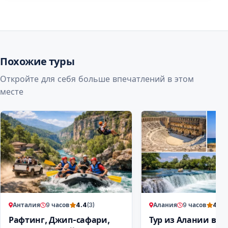
Похожие туры
Откройте для себя больше впечатлений в этом
месте
Анталия
9 часов
Алания
9 часов
4.4
(3)
4.3
(
Рафтинг, Джип-сафари,
Тур из Алании в А