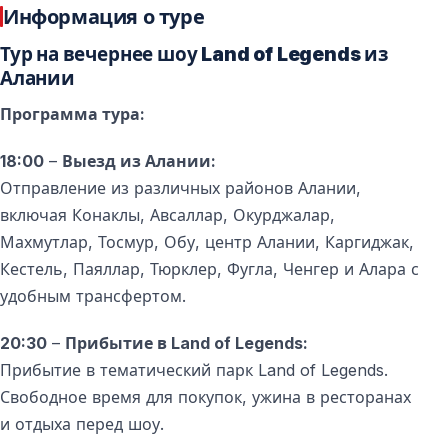
Информация о туре
Да, в тур включён трансфер туда и обратно из
Аланьи.
Тур на вечернее шоу Land of Legends из
Алании
Нужно ли идти пешком до места шоу?
Программа тура:
Да, от главного входа до зоны шоу необходимо
пройти около 650 метров пешком.
18:00
–
Выезд из Алании:
Отправление из различных районов Алании,
Подходит ли шоу для детей?
включая Конаклы, Авсаллар, Окурджалар,
Да, мероприятие является семейным и подходит
Махмутлар, Тосмур, Обу, центр Алании, Каргиджак,
для всех возрастов.
Кестель, Паяллар, Тюрклер, Фугла, Ченгер и Алара с
удобным трансфертом.
Во сколько начинается шоу?
Ночное шоу обычно начинается в 22:00.
20:30
–
Прибытие в Land of Legends:
Прибытие в тематический парк Land of Legends.
Свободное время для покупок, ужина в ресторанах
и отдыха перед шоу.