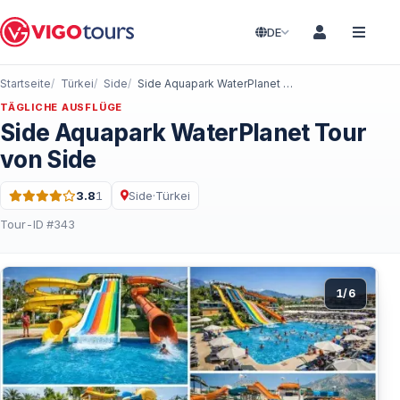
DE
Startseite
Türkei
Side
Side Aquapark WaterPlanet Tour von Side
TÄGLICHE AUSFLÜGE
Side Aquapark WaterPlanet Tour
von Side
3.8
1
Side
·
Türkei
Bewertung: 3.8 von 5 · 1 Bewertungen
Tour-ID #343
1
/
6