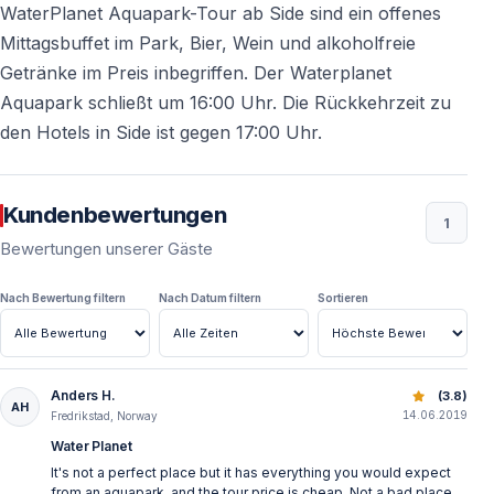
WaterPlanet Aquapark-Tour ab Side sind ein offenes
Mittagsbuffet im Park, Bier, Wein und alkoholfreie
Getränke im Preis inbegriffen. Der Waterplanet
Aquapark schließt um 16:00 Uhr. Die Rückkehrzeit zu
den Hotels in Side ist gegen 17:00 Uhr.
Kundenbewertungen
1
Bewertungen unserer Gäste
Nach Bewertung filtern
Nach Datum filtern
Sortieren
Anders H.
Side Aquapark WaterPlanet Tour von Side
(3.8)
AH
14.06.2019
Fredrikstad, Norway
Water Planet
It's not a perfect place but it has everything you would expect
from an aquapark, and the tour price is cheap. Not a bad place