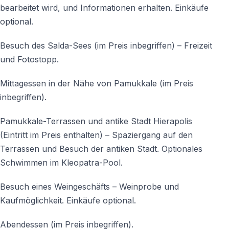
Findet die Tour bei jedem Wetter statt?
bearbeitet wird, und Informationen erhalten. Einkäufe
Ja, der Ausflug findet in der Regel bei jedem Wetter
optional.
statt. Bei extremen Wetterbedingungen kann es zu
Anpassungen im Ablauf kommen.
Besuch des Salda-Sees
(im Preis inbegriffen)
– Freizeit
und Fotostopp.
Mittagessen in der Nähe von Pamukkale
(im Preis
inbegriffen)
.
Pamukkale-Terrassen und antike Stadt Hierapolis
(Eintritt im Preis enthalten)
– Spaziergang auf den
Terrassen und Besuch der antiken Stadt. Optionales
Schwimmen im Kleopatra-Pool.
Besuch eines Weingeschäfts – Weinprobe und
Kaufmöglichkeit. Einkäufe optional.
Abendessen
(im Preis inbegriffen)
.