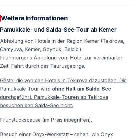
Stadt Hierapolis stehen in der Regel
rund 3 Stunden
Freizeit
zur Verfügung.
Weitere Informationen
Pamukkale- und Salda-See-Tour ab Kemer
Sind die Mahlzeiten im Tourpreis enthalten?
Ja, Frühstück, Mittagessen und Abendessen sind im
Abholung von Hotels in der Region Kemer (Tekirova,
Tourpreis inbegriffen.
Camyuva, Kemer, Goynuk, Beldibi).
Frühmorgens Abholung vom Hotel zur vereinbarten
Ist die Tour für Kinder geeignet?
Zeit. Fahrt durch das Taurusgebirge.
Ja, die Tour ist grundsätzlich auch für Kinder geeignet.
Aufgrund der langen Fahrzeit wird jedoch ein gewisses
Gäste, die von den Hotels in Tekirova dazustoßen: Die
Maß an Ausdauer empfohlen.
Pamukkale-Tour wird
ohne Halt am Salda-See
durchgeführt. Pamukkale-Touren ab Tekirova
Was sollte man zur Tour mitbringen?
besuchen den Salda-See nicht.
Empfohlen werden bequeme Schuhe, wettergerechte
Kleidung, Sonnenschutz sowie Badebekleidung und ein
Frühstückspause
(im Preis inbegriffen)
.
Handtuch für optionale Thermalbäder.
Besuch einer Onyx-Werkstatt – sehen, wie Onyx