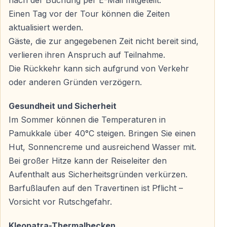
eindrucksvollsten Naturwundern der Türkei zählt.
Einen Tag vor der Tour können die Zeiten
aktualisiert werden.
Gäste, die zur angegebenen Zeit nicht bereit sind,
Hierapolis – antike Kurstadt mit römischem
Erbe
verlieren ihren Anspruch auf Teilnahme.
Die Rückkehr kann sich aufgrund von Verkehr
Direkt oberhalb der Travertinen liegt die antike Stadt
oder anderen Gründen verzögern.
Hierapolis, einst ein bedeutendes römisches Heil- und
Badezentrum. Während der Besichtigung entdecken Sie
Gesundheit und Sicherheit
unter anderem:
Im Sommer können die Temperaturen in
Pamukkale über 40°C steigen. Bringen Sie einen
– das monumentale antike Theater von Hierapolis
Hut, Sonnencreme und ausreichend Wasser mit.
– historische römische Bäder
Bei großer Hitze kann der Reiseleiter den
– die weitläufige Nekropole
Aufenthalt aus Sicherheitsgründen verkürzen.
– Tempel- und Stadtanlagen aus römischer Zeit
Barfußlaufen auf den Travertinen ist Pflicht –
Vorsicht vor Rutschgefahr.
Hierapolis verleiht dem Pamukkale-Besuch eine
besondere historische Tiefe.
Kleopatra-Thermalbecken