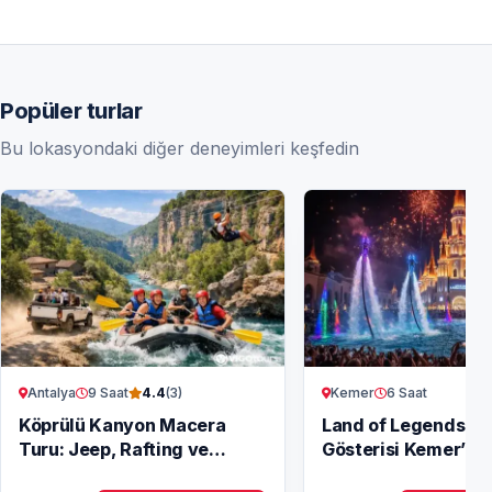
Popüler turlar
Bu lokasyondaki diğer deneyimleri keşfedin
Antalya
9 Saat
Kemer
6 Saat
4.4
(3)
Köprülü Kanyon Macera
Land of Legends G
Turu: Jeep, Rafting ve
Gösterisi Kemer’den
Zipline
Muhteşem Şov!