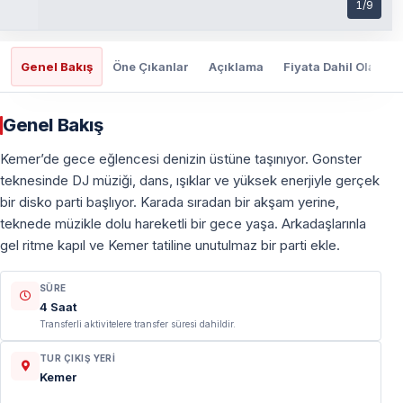
1
/
9
Genel Bakış
Öne Çıkanlar
Açıklama
Fiyata Dahil Olanlar
Genel Bakış
Kemer’de gece eğlencesi denizin üstüne taşınıyor. Gonster
teknesinde DJ müziği, dans, ışıklar ve yüksek enerjiyle gerçek
bir disko parti başlıyor. Karada sıradan bir akşam yerine,
teknede müzikle dolu hareketli bir gece yaşa. Arkadaşlarınla
gel ritme kapıl ve Kemer tatiline unutulmaz bir parti ekle.
SÜRE
4 Saat
Transferli aktivitelere transfer süresi dahildir.
TUR ÇIKIŞ YERI
Kemer