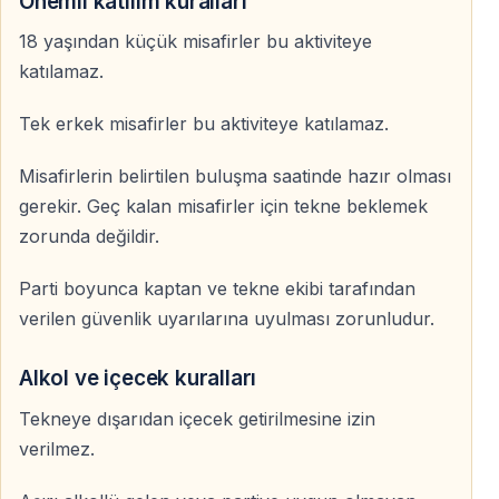
Önemli katılım kuralları
Beyaz konseptli unutulmaz bir gece
18 yaşından küçük misafirler bu aktiviteye
katılamaz.
White Party konsepti, geceye daha şık, parlak ve dikkat
çekici bir atmosfer katar. Beyaz kıyafetler, ışıklar, müzik
Tek erkek misafirler bu aktiviteye katılamaz.
ve deniz manzarasıyla birleşerek Gonster Yacht
üzerinde özel bir parti havası yaratır.
Misafirlerin belirtilen buluşma saatinde hazır olması
gerekir. Geç kalan misafirler için tekne beklemek
Kemer’de farklı bir gece geçirmek, arkadaşlarınızla
zorunda değildir.
eğlenmek ve tatilinize unutulmaz bir anı eklemek
istiyorsanız Gonster White Party iyi bir seçimdir.
Parti boyunca kaptan ve tekne ekibi tarafından
verilen güvenlik uyarılarına uyulması zorunludur.
Kemer gecelerinde farklı bir parti deneyimi
Gonster White Party, Kemer’de gece hayatını denizin
Alkol ve içecek kuralları
üzerinde yaşamak isteyenler için özel bir alternatiftir.
Tekneye dışarıdan içecek getirilmesine izin
Tekne limandan ayrıldığında müzik yükselir, atmosfer
verilmez.
hareketlenir ve parti denizin üzerinde başlar.