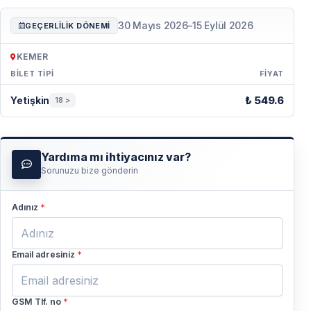
30 Mayıs 2026
–
15 Eylül 2026
GEÇERLILIK DÖNEMI
KEMER
BILET TIPI
FIYAT
Periyot & Fiyat — Kemer
₺ 549.6
Yetişkin
18 >
Yardıma mı ihtiyacınız var?
Sorunuzu bize gönderin
Adınız
*
Email adresiniz
*
GSM Tlf. no
*