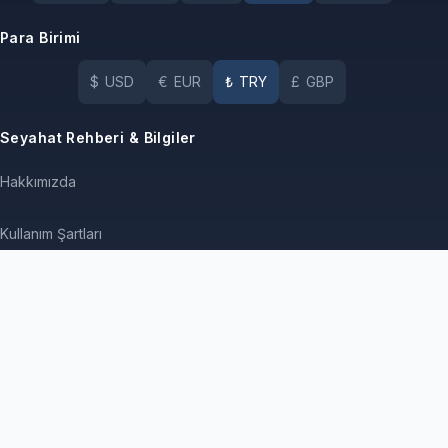
Para Birimi
$
USD
€
EUR
₺
TRY
£
GBP
Seyahat Rehberi & Bilgiler
Hakkımızda
Kullanım Şartları
İptal ve İade Politikası
Kurumsal Kimlik
Hizmet Sözleşmesi
Yat kiralama