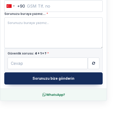
+90
Turkey
+90
Sorunuzu buraya yazınız...
*
Güvenlik sorusu:
4
+
1
= ?
*
Sorunuzu bize gönderin
WhatsApp?