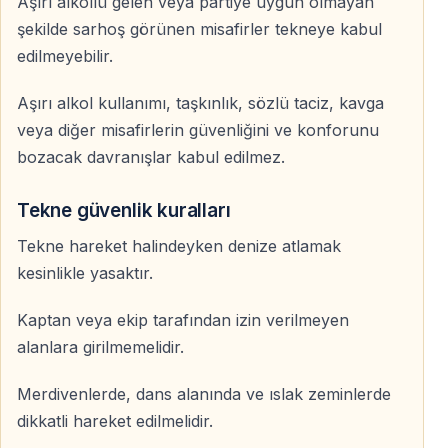
Aşırı alkollü gelen veya partiye uygun olmayan
Dans, eğlence, müzik, deniz manzarası ve beyaz
şekilde sarhoş görünen misafirler tekneye kabul
konsept bir araya gelerek Kemer’de klasik gece
edilmeyebilir.
eğlencesinden çok daha farklı bir deneyim sunar.
Aşırı alkol kullanımı, taşkınlık, sözlü taciz, kavga
Gonster White Party’ye katılın
veya diğer misafirlerin güvenliğini ve konforunu
bozacak davranışlar kabul edilmez.
Kemer’de tatilinizi sıradan bir geceyle geçirmek yerine,
Gonster Yacht üzerinde düzenlenen White Party’ye
Tekne güvenlik kuralları
katılarak denizin üzerinde eğlence dolu bir gece
Tekne hareket halindeyken denize atlamak
yaşayabilirsiniz.
kesinlikle yasaktır.
Müzik, dans, beyaz konsept ve Kemer’in gece
Kaptan veya ekip tarafından izin verilmeyen
atmosferiyle Gonster White Party, kaçırılmaması
alanlara girilmemelidir.
gereken özel bir gece tekne partisidir.
Merdivenlerde, dans alanında ve ıslak zeminlerde
dikkatli hareket edilmelidir.