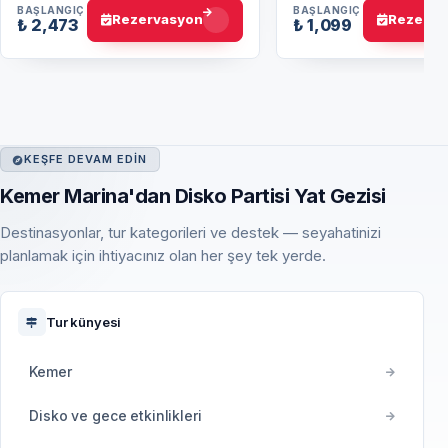
BAŞLANGIÇ
BAŞLANGIÇ
Rezervasyon
Rezerva
₺ 2,473
₺ 1,099
KEŞFE DEVAM EDIN
Kemer Marina'dan Disko Partisi Yat Gezisi
Destinasyonlar, tur kategorileri ve destek — seyahatinizi
planlamak için ihtiyacınız olan her şey tek yerde.
Tur künyesi
Kemer
Disko ve gece etkinlikleri