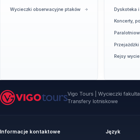
Wycieczki obserwacyjne ptaków
Dyskoteka i
Koncerty, p
Paralotniow
Przejażdżk
Rejsy wyci
Vigo Tours | Wycieczki fakultat
Transfery lotniskowe
Informacje kontaktowe
Język