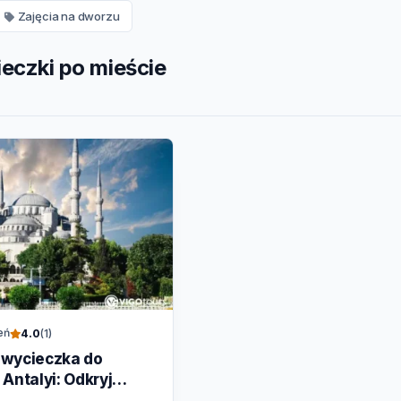
Zajęcia na dworzu
eczki po mieście
eń
4.0
(1)
 wycieczka do
Antalyi: Odkryj