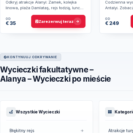
Odkryj atrakcje Alanyi: Zamek, kolejka
Codzienna wyc
linowa, plaża Damlataş, rejs łodzią, lunch
Antalyi. Zobac
nad rzeką Dimçay i zakupy na tradycyjnym
Pałac Topkapi 
bazarze.
się wyjątkowy
OD
OD
Zarezerwuj teraz
€ 35
€ 249
KONTYNUUJ ODKRYWANIE
Wycieczki fakultatywne –
Alanya – Wycieczki po mieście
Wszystkie Wycieczki
Kategori
Błękitny rejs
Atrakcje tu