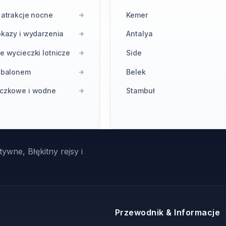
 atrakcje nocne
Kemer
okazy i wydarzenia
Antalya
e wycieczki lotnicze
Side
i balonem
Belek
eczkowe i wodne
Stambuł
ywne, Błękitny rejsy i
Przewodnik & Informacje