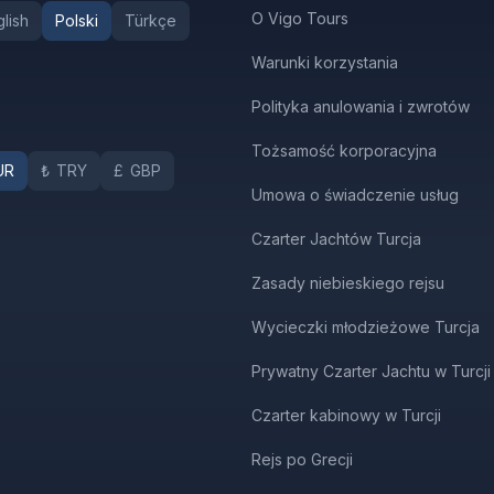
O Vigo Tours
lish
Polski
Türkçe
Warunki korzystania
Polityka anulowania i zwrotów
Tożsamość korporacyjna
UR
₺
TRY
£
GBP
Umowa o świadczenie usług
Czarter Jachtów Turcja
Zasady niebieskiego rejsu
Wycieczki młodzieżowe Turcja
Prywatny Czarter Jachtu w Turcji
Czarter kabinowy w Turcji
Rejs po Grecji