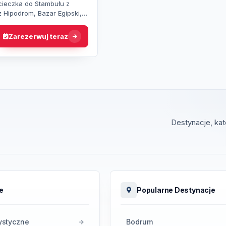
ieczka do Stambułu z
z Hipodrom, Bazar Egipski,
oraz Błękitny Meczet i ciesz
m rejsem po Bosfor…
Zarezerwuj teraz
Destynacje, ka
e
Popularne Destynacje
rystyczne
Bodrum