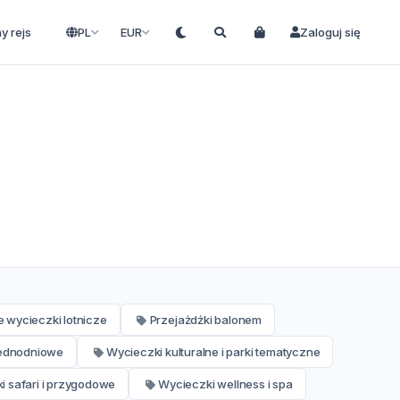
ny rejs
PL
EUR
Zaloguj się
e wycieczki lotnicze
Przejażdżki balonem
jednodniowe
Wycieczki kulturalne i parki tematyczne
i safari i przygodowe
Wycieczki wellness i spa